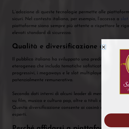
L’adozione di queste tecnologie permette alle piattaforme 
sicuri. Nel contesto italiano, per esempio, l’accesso a
slot
piattaforme siano sempre più attente a rispettare le rigo
elevati standard di sicurezza.
Qualità e diversificazione dell’offer
Il pubblico italiano ha sviluppato una predilezione non so
eterogenea che includa tematiche sofisticate e meccanich
progressivi, i megaways e le slot multiplayer arricchisce
potenzialmente remunerativa.
Secondo dati interni di alcuni leader di mercato, le slot 
su film, musica e cultura pop, oltre a titoli che offrono f
Questa diversificazione consente ai casinò online di coi
esperti.
Perché affidarsi a piattaforme cert