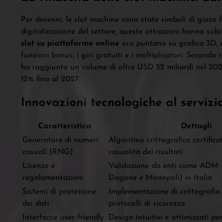
Per decenni, le slot machine sono state simboli di gioco fi
digitalizzazione del settore, queste attrazioni hanno subi
slot su piattaforme online
ora puntano su grafica 3D, e
funzioni bonus, i giri gratuiti e i moltiplicatori. Secondo r
ha raggiunto un volume di oltre
USD 52 miliardi
nel 202
12% fino al 2027.
Innovazioni tecnologiche al servizi
Caratteristica
Dettagli
Generatore di numeri
Algoritmo crittografico certifica
casuali (RNG)
casualità dei risultati
Licenze e
Validazione da enti come ADM 
regolamentazioni
Dogane e Monopoli) in Italia
Sistemi di protezione
Implementazione di crittografia
dei dati
protocolli di sicurezza
Interfacce user-friendly
Design intuitivi e ottimizzati per