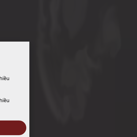
hiều
hiều