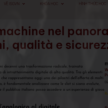
VỀ ISGVN
KHÓA HỌC
HÌNH THỨC HỌC
ot machine nel pano
i, qualità e sicure
m
timi decenni una trasformazione radicale, trainata
W
i intrattenimento digitale di alta qualità. Tra gli elementi
P
, che rappresentano oggi uno dei pilastri dell’offerta di molti
0
, è fondamentale analizzare come le slot si siano evolute,
me il pubblico italiano possa accedere a un’esperienza di gioco
R
l’analogico al digitale
B