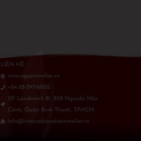
LIÊN HỆ
www.isgsommelier.vn
+84-28-39716002
11F Landmark 81, 208 Nguyễn Hữu
Cảnh, Quận Bình Thạnh, TP.HCM
info@internationalsommelier.vn