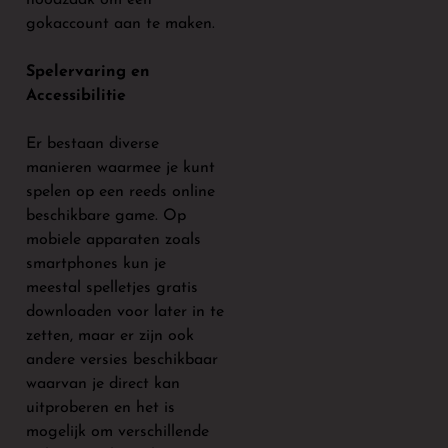
noodzaak om een
gokaccount aan te maken.
Spelervaring en
Accessibilitie
Er bestaan diverse
manieren waarmee je kunt
spelen op een reeds online
beschikbare game. Op
mobiele apparaten zoals
smartphones kun je
meestal spelletjes gratis
downloaden voor later in te
zetten, maar er zijn ook
andere versies beschikbaar
waarvan je direct kan
uitproberen en het is
mogelijk om verschillende