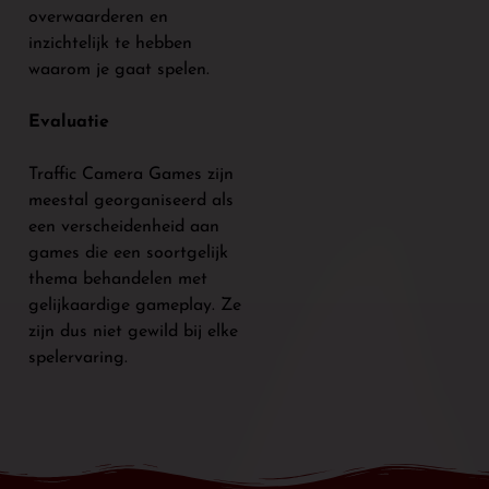
overwaarderen en
inzichtelijk te hebben
waarom je gaat spelen.
Evaluatie
Traffic Camera Games zijn
meestal georganiseerd als
een verscheidenheid aan
games die een soortgelijk
thema behandelen met
gelijkaardige gameplay. Ze
zijn dus niet gewild bij elke
spelervaring.