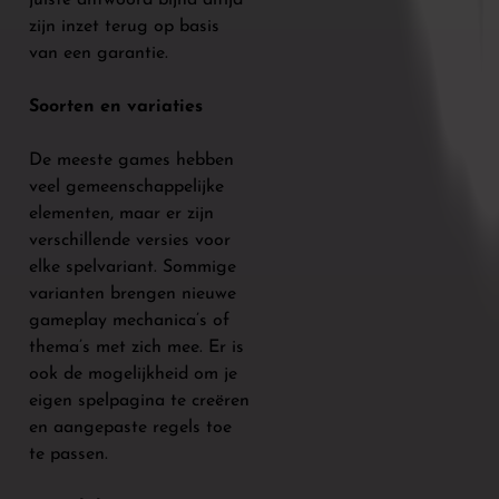
juiste antwoord bijna altijd
zijn inzet terug op basis
van een garantie.
Soorten en variaties
De meeste games hebben
veel gemeenschappelijke
elementen, maar er zijn
verschillende versies voor
elke spelvariant. Sommige
varianten brengen nieuwe
gameplay mechanica’s of
thema’s met zich mee. Er is
ook de mogelijkheid om je
eigen spelpagina te creëren
en aangepaste regels toe
te passen.