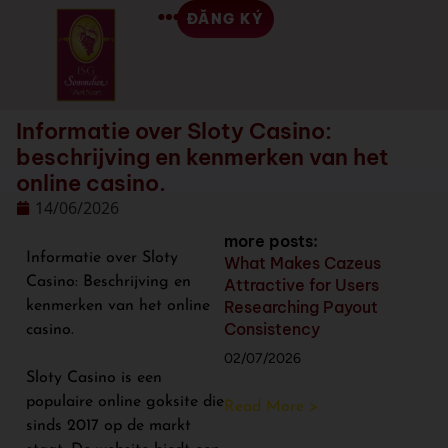
ĐĂNG KÝ
Informatie over Sloty Casino:
beschrijving en kenmerken van het
online casino.
14/06/2026
more posts:
Informatie over Sloty
What Makes Cazeus
Casino: Beschrijving en
Attractive for Users
Researching Payout
kenmerken van het online
Consistency
casino.
02/07/2026
Sloty Casino is een
populaire online goksite die
Read More >
sinds 2017 op de markt