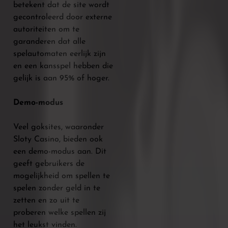
betekent dat de site wordt
gecontroleerd door externe
autoriteiten om te
garanderen dat alle
spelautomaten eerlijk zijn
en een kansspel hebben die
gelijk is aan 95% of hoger.
Demo-modus
Veel goksites, waaronder
Sloty Casino, bieden ook
een demo-modus aan. Dit
geeft gebruikers de
mogelijkheid om spellen te
spelen zonder geld in te
zetten en zo uit te
proberen welke spellen zij
het leukst vinden.