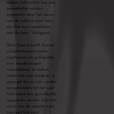
maken. Informatie kan ook
gemakkelijk worden
opgezocht door het menu
van de website waar men
een link kunt aanklikken
met de tekst “Veiligheid’.
Sloty Casino heeft diverse
veiligheidsmaatregelen
ingebouwd om gokspellen
voor minderjarigen
onbereikbaar te maken,
zodat ook voor kinderen is
gezorgd dat ze niet worden
aangetrokken tot het spel.
Informatie kan gemakkelijk
opgezocht worden door het
menu van de website waar
men een link kunt