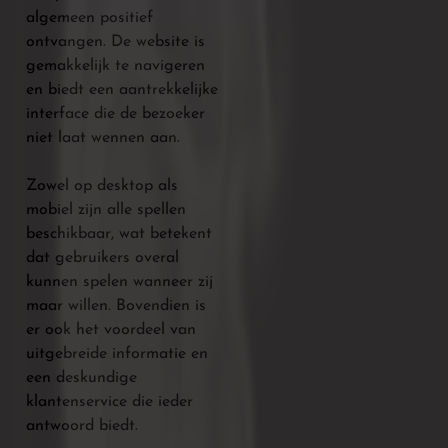
algemeen positief
ontvangen. De website is
gemakkelijk te navigeren
en biedt een aantrekkelijke
interface die de bezoeker
niet laat wennen aan.
Zowel op desktop als
mobiel zijn alle spellen
beschikbaar, wat betekent
dat gebruikers overal
kunnen spelen wanneer zij
maar willen. Bovendien is
er ook het voordeel van
uitgebreide informatie en
een deskundige
klantenservice die ieder
antwoord biedt.