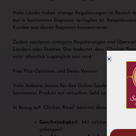
Viele Länder haben strenge Regulierungen im Bereich d
nur in bestimmten Regionen verfügbar ist. Beispielsweise 
Kunden aus diesen Regionen konzentrieren.
Zudem existieren strengere Regulierungen und Überwac
Ländern oder Staaten. Das bedeutet, dass “Chicken Roa
nicht öffentlich zugänglich sein wird.
Free Play-Optionen und Demo-Version
Viele Anbieter bieten für ihre Online-Spiele eine Free-Pl
bestimmtes Produkt mit virtuellem Geld zu spielen und s
In Bezug auf “Chicken Road” könnten diese Features ver
Geschwindigkeit
: Mit welcher Geschwindig
gelangen?