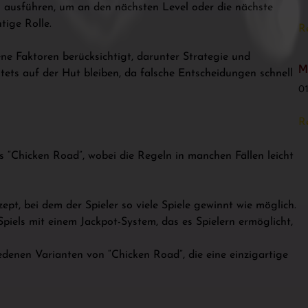
n ausführen, um an den nächsten Level oder die nächste
tige Rolle.
R
ne Faktoren berücksichtigt, darunter Strategie und
M
stets auf der Hut bleiben, da falsche Entscheidungen schnell
0
R
 “Chicken Road”, wobei die Regeln in manchen Fällen leicht
zept, bei dem der Spieler so viele Spiele gewinnt wie möglich.
Spiels mit einem Jackpot-System, das es Spielern ermöglicht,
iedenen Varianten von “Chicken Road”, die eine einzigartige