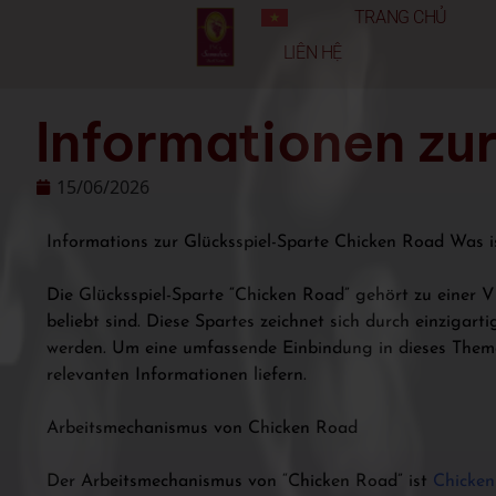
TRANG CHỦ
LIÊN HỆ
Informationen zu
15/06/2026
Informations zur Glücksspiel-Sparte Chicken Road Was 
Die Glücksspiel-Sparte “Chicken Road” gehört zu einer V
beliebt sind. Diese Spartes zeichnet sich durch einzigar
werden. Um eine umfassende Einbindung in dieses Thema 
relevanten Informationen liefern.
Arbeitsmechanismus von Chicken Road
Der Arbeitsmechanismus von “Chicken Road” ist
Chicke