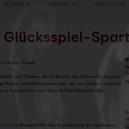
VỀ ISGVN
KHÓA HỌC
HÌNH THỨC HỌC
r Glücksspiel-Spar
m
ist Chicken Road?
W
P
ielzahl von Themen, die im Bereich des Online-Glücksspiels
0
tige Regeln und Mechanismen aus, die von Spielern erwartet
zu ermöglichen, wird diese Artikel-Übersicht alle
R
B
H
n Road
im Wesentlichen das Grundprinzip der Spielwaren.
0