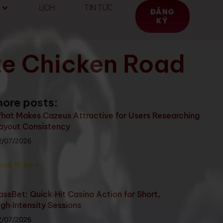
LỊCH
TIN TỨC
ĐĂNG
KÝ
te Chicken Road
ore posts:
hat Makes Cazeus Attractive for Users Researching
ayout Consistency
2/07/2026
ead More >
assBet: Quick‑Hit Casino Action for Short,
igh‑Intensity Sessions
2/07/2026