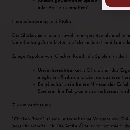
Anzahl gewonnener Spiele
: Wie viele S
oder Preise zu erhalten?
Herausforderung und Risiko
Die Glücksspiele haben sowohl eine positive als auch eine
Unterhaltungsform bieten, auf der andere Hand kann die
Einige Aspekte von “Chicken Road”, die Spielern in die H
Unvorhersehbarkeit
: Oftmals ist das Erg
möglichen Risiken und dem daraus resultie
Bereitschaft, ein hohes Niveau der Erfa
Spielern, ihre Fähigkeiten zu verbessern un
Zusammenfassung
“Chicken Road” ist eine unterhaltsame Variante des Onlin
Vorsicht erforderlich. Die Artikel-Übersicht informiert ü