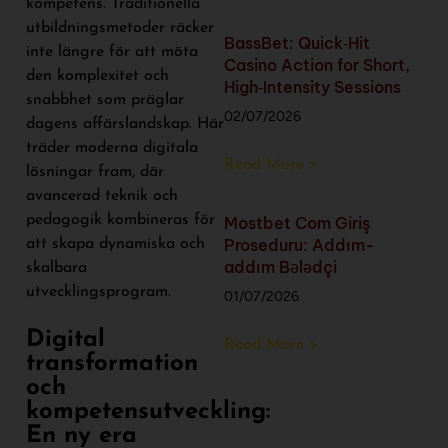
kompetens. Traditionella
utbildningsmetoder räcker
BassBet: Quick‑Hit
inte längre för att möta
Casino Action for Short,
den komplexitet och
High‑Intensity Sessions
snabbhet som präglar
02/07/2026
dagens affärslandskap. Här
träder moderna digitala
Read More >
lösningar fram, där
avancerad teknik och
pedagogik kombineras för
Mostbet Com Giriş
Proseduru: Addım-
att skapa dynamiska och
addım Bələdçi
skalbara
utvecklingsprogram.
01/07/2026
Digital
Read More >
transformation
och
kompetensutveckling:
En ny era