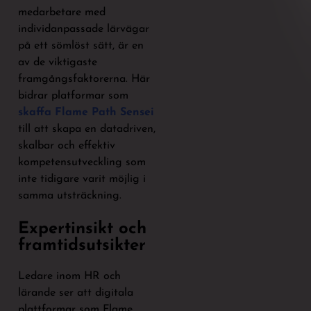
medarbetare med
individanpassade lärvägar
på ett sömlöst sätt, är en
av de viktigaste
framgångsfaktorerna. Här
bidrar platformar som
skaffa Flame Path Sensei
till att skapa en datadriven,
skalbar och effektiv
kompetensutveckling som
inte tidigare varit möjlig i
samma utsträckning.
Expertinsikt och
framtidsutsikter
Ledare inom HR och
lärande ser att digitala
plattformar som Flame