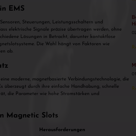
 in EMS
B
ensoren, Steuerungen, Leistungsschaltern und
H
ass elektrische Signale präzise übertragen werden, ohne
0
schiedene Lösungen in Betracht, darunter kontaktlose
gnetslotsysteme. Die Wahl hängt von Faktoren wie
R
en ab.
M
atz
0
 eine moderne, magnetbasierte Verbindungstechnologie, die
 Es überzeugt durch ihre einfache Handhabung, schnelle
R
ität, die Parameter wie hohe Stromstärken und
n Magnetic Slots
Herausforderungen