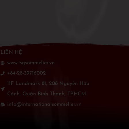
LIÊN HỆ
www.isgsommelier.vn
+84-28-39716002
11F Landmark 81, 208 Nguyễn Hữu
Cảnh, Quận Bình Thạnh, TP.HCM
info@internationalsommelier.vn