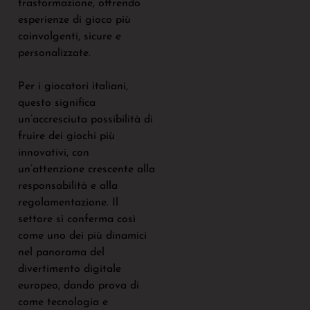
trasformazione, offrendo
esperienze di gioco più
coinvolgenti, sicure e
personalizzate.
Per i giocatori italiani,
questo significa
un’accresciuta possibilità di
fruire dei giochi più
innovativi, con
un’attenzione crescente alla
responsabilità e alla
regolamentazione. Il
settore si conferma così
come uno dei più dinamici
nel panorama del
divertimento digitale
europeo, dando prova di
come tecnologia e