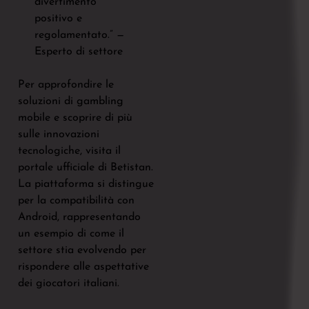
divertimento
positivo e
regolamentato.” —
Esperto di settore
Per approfondire le
soluzioni di gambling
mobile e scoprire di più
sulle innovazioni
tecnologiche, visita il
portale ufficiale di Betistan.
La piattaforma si distingue
per la compatibilità con
Android, rappresentando
un esempio di come il
settore stia evolvendo per
rispondere alle aspettative
dei giocatori italiani.