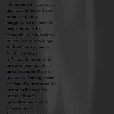
interessante è il caso delle
applicazioni Android, che
rappresentano la
maggioranza del mercato
mobile in Italia. La
compatibilità e la facilità di
utilizzo hanno reso le app
Android uno strumento
fondamentale per
rafforzare la presenza di
operatori riconosciuti. In
questo scenario, l’
betistan
app android
emerge come
esempio di piattaforma che
investe nell’esperienza
utente, offrendo
un’applicazione stabile,
veloce e ricca di