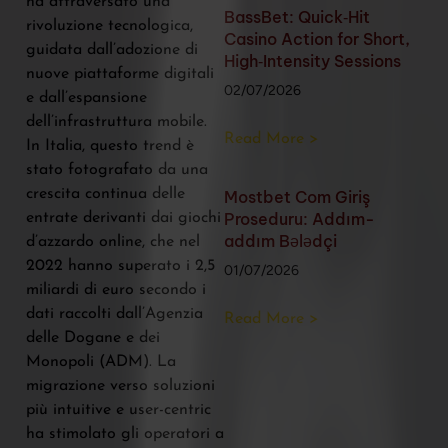
ha attraversato una
BassBet: Quick‑Hit
rivoluzione tecnologica,
Casino Action for Short,
guidata dall’adozione di
High‑Intensity Sessions
nuove piattaforme digitali
02/07/2026
e dall’espansione
dell’infrastruttura mobile.
Read More >
In Italia, questo trend è
stato fotografato da una
crescita continua delle
Mostbet Com Giriş
Proseduru: Addım-
entrate derivanti dai giochi
addım Bələdçi
d’azzardo online, che nel
2022 hanno superato i
2,5
01/07/2026
miliardi di euro
secondo i
dati raccolti dall’Agenzia
Read More >
delle Dogane e dei
Monopoli (ADM). La
migrazione verso soluzioni
più intuitive e user-centric
ha stimolato gli operatori a