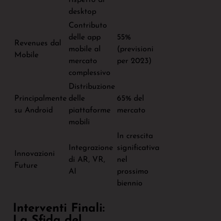
rispetto al
desktop
Contributo
delle app
55%
Revenues dal
mobile al
(previsioni
Mobile
mercato
per 2023)
complessivo
Distribuzione
Principalmente
delle
65% del
su Android
piattaforme
mercato
mobili
In crescita
Integrazione
significativa
Innovazioni
di AR, VR,
nel
Future
AI
prossimo
biennio
Interventi Finali:
La Sfida del