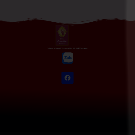
International Sommelier Guild Vietnam