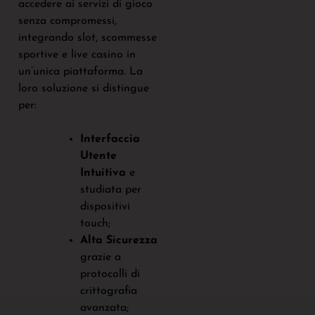
accedere ai servizi di gioco
senza compromessi,
integrando slot, scommesse
sportive e live casino in
un’unica piattaforma. La
loro soluzione si distingue
per:
Interfaccia
Utente
Intuitiva
e
studiata per
dispositivi
touch;
Alta Sicurezza
grazie a
protocolli di
crittografia
avanzata;