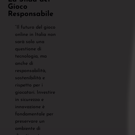
Gioco
Responsabile
“Il futuro del gioco
online in Italia non
sarà solo una
questione di
tecnologia, ma
anche di
responsabilità,
sostenibilità e
rispetto per i
giocatori. Investire
in sicurezza e
innovazione è
fondamentale per
preservare un
ambiente di