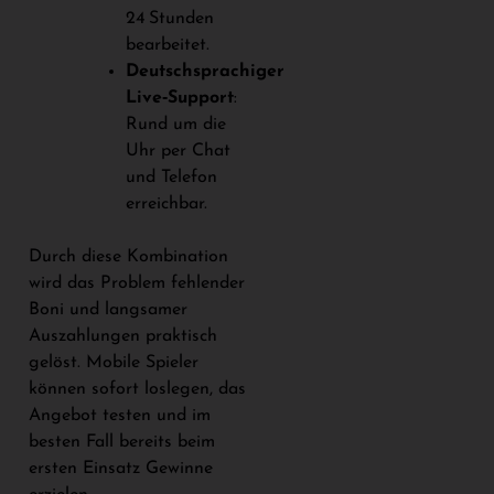
24 Stunden
bearbeitet.
Deutschsprachiger
Live‑Support
:
Rund um die
Uhr per Chat
und Telefon
erreichbar.
Durch diese Kombination
wird das Problem fehlender
Boni und langsamer
Auszahlungen praktisch
gelöst. Mobile Spieler
können sofort loslegen, das
Angebot testen und im
besten Fall bereits beim
ersten Einsatz Gewinne