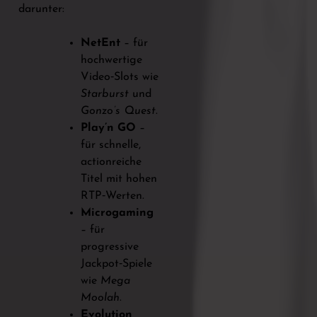
darunter:
NetEnt
– für
hochwertige
Video‑Slots wie
Starburst
und
Gonzo’s Quest
.
Play’n GO
–
für schnelle,
actionreiche
Titel mit hohen
RTP‑Werten.
Microgaming
– für
progressive
Jackpot‑Spiele
wie
Mega
Moolah
.
Evolution