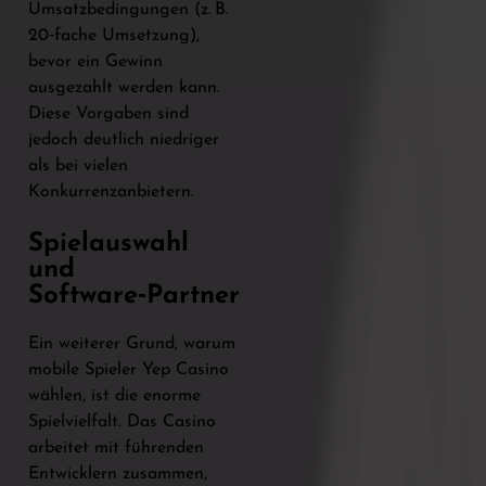
Umsatzbedingungen (z. B.
20‑fache Umsetzung),
bevor ein Gewinn
ausgezahlt werden kann.
Diese Vorgaben sind
jedoch deutlich niedriger
als bei vielen
Konkurrenzanbietern.
Spielauswahl
und
Software‑Partner
Ein weiterer Grund, warum
mobile Spieler Yep Casino
wählen, ist die enorme
Spielvielfalt. Das Casino
arbeitet mit führenden
Entwicklern zusammen,