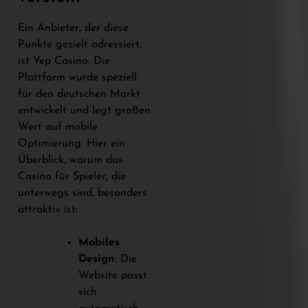
Ein Anbieter, der diese
Punkte gezielt adressiert,
ist Yep Casino. Die
Plattform wurde speziell
für den deutschen Markt
entwickelt und legt großen
Wert auf mobile
Optimierung. Hier ein
Überblick, warum das
Casino für Spieler, die
unterwegs sind, besonders
attraktiv ist:
Mobiles
Design
: Die
Website passt
sich