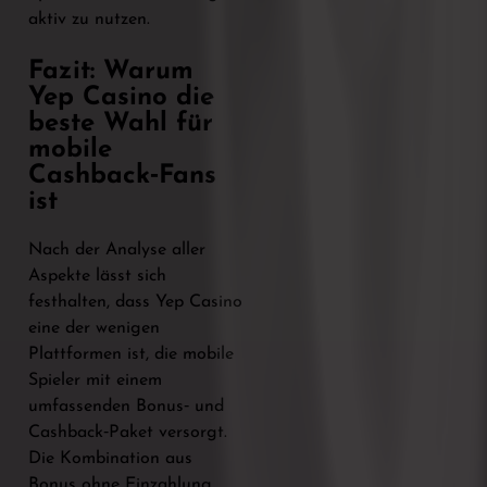
aktiv zu nutzen.
Fazit: Warum
Yep Casino die
beste Wahl für
mobile
Cashback‑Fans
ist
Nach der Analyse aller
Aspekte lässt sich
festhalten, dass Yep Casino
eine der wenigen
Plattformen ist, die mobile
Spieler mit einem
umfassenden Bonus‑ und
Cashback‑Paket versorgt.
Die Kombination aus
Bonus ohne Einzahlung,