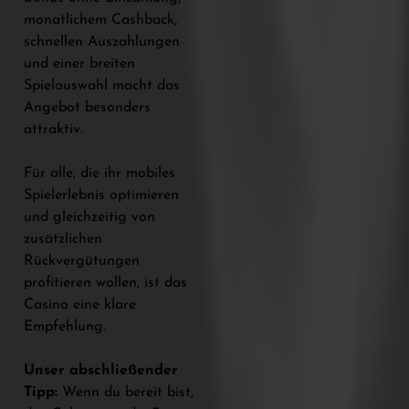
monatlichem Cashback,
schnellen Auszahlungen
und einer breiten
Spielauswahl macht das
Angebot besonders
attraktiv.
Für alle, die ihr mobiles
Spielerlebnis optimieren
und gleichzeitig von
zusätzlichen
Rückvergütungen
profitieren wollen, ist das
Casino eine klare
Empfehlung.
Unser abschließender
Tipp:
Wenn du bereit bist,