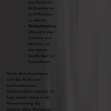
das Konto für
24 Stunden bis
zu 6 Monaten
zu sperren.
Verlustanalyse
:
Übersicht über
Gewinne und
Verluste, um
das eigene
Spielbudget zu
kontrollieren.
Durch diese Funktionen
wird das Risiko von
problematischem
Spielverhalten reduziert. Es
liegt jedoch immer in der
Verantwortung des
Spielers, diese Werkzeuge