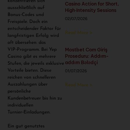
konzentrieren sich
Casino Action for Short,
ausschließlich auf
High‑Intensity Sessions
Bonus‑Codes und
02/07/2026
Freispiele. Doch ein
entscheidender Faktor für
Read More >
langfristigen Erfolg wird
oft übersehen: das
Mostbet Com Giriş
VIP‑Programm. Bei Yep
Proseduru: Addım-
Casino gibt es mehrere
addım Bələdçi
Stufen, die jeweils exklusive
Vorteile bieten. Diese
01/07/2026
reichen von schnelleren
Auszahlungen über
Read More >
persönliche
Kundenbetreuer bis hin zu
individuellen
Turnier‑Einladungen.
Ein gut genutztes