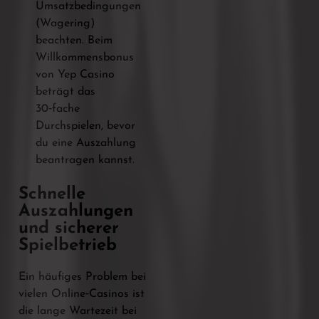
Umsatzbedingungen
(Wagering)
beachten. Beim
Willkommensbonus
von Yep Casino
beträgt das
30‑fache
Durchspielen, bevor
du eine Auszahlung
beantragen kannst.
Schnelle
Auszahlungen
und sicherer
Spielbetrieb
Ein häufiges Problem bei
vielen Online‑Casinos ist
die lange Wartezeit bei