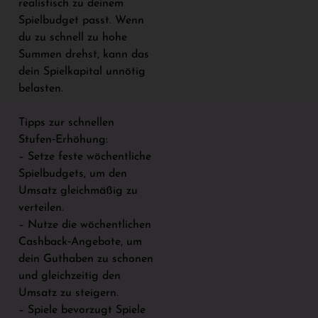
realistisch zu deinem
Spielbudget passt. Wenn
du zu schnell zu hohe
Summen drehst, kann das
dein Spielkapital unnötig
belasten.
Tipps zur schnellen
Stufen‑Erhöhung:
– Setze feste wöchentliche
Spielbudgets, um den
Umsatz gleichmäßig zu
verteilen.
– Nutze die wöchentlichen
Cashback‑Angebote, um
dein Guthaben zu schonen
und gleichzeitig den
Umsatz zu steigern.
– Spiele bevorzugt Spiele