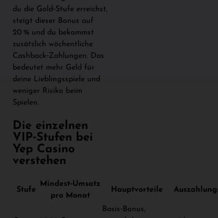
du die Gold‑Stufe erreichst,
steigt dieser Bonus auf
20 % und du bekommst
zusätzlich wöchentliche
Cashback‑Zahlungen. Das
bedeutet mehr Geld für
deine Lieblingsspiele und
weniger Risiko beim
Spielen.
Die einzelnen
VIP‑Stufen bei
Yep Casino
verstehen
Mindest‑Umsatz
Stufe
Hauptvorteile
Auszahlung
pro Monat
Basis‑Bonus,