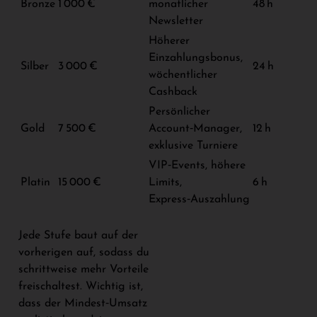
Bronze
1 000 €
monatlicher
48 h
Newsletter
Höherer
Einzahlungsbonus,
Silber
3 000 €
24 h
wöchentlicher
Cashback
Persönlicher
Gold
7 500 €
Account‑Manager,
12 h
exklusive Turniere
VIP‑Events, höhere
Platin
15 000 €
Limits,
6 h
Express‑Auszahlung
Jede Stufe baut auf der
vorherigen auf, sodass du
schrittweise mehr Vorteile
freischaltest. Wichtig ist,
dass der Mindest‑Umsatz