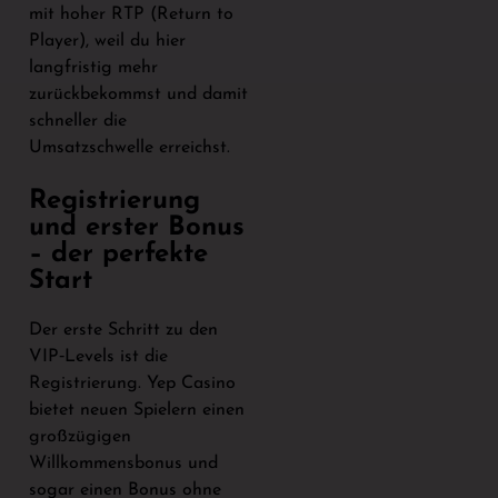
mit hoher RTP (Return to
Player), weil du hier
langfristig mehr
zurückbekommst und damit
schneller die
Umsatzschwelle erreichst.
Registrierung
und erster Bonus
– der perfekte
Start
Der erste Schritt zu den
VIP‑Levels ist die
Registrierung. Yep Casino
bietet neuen Spielern einen
großzügigen
Willkommensbonus und
sogar einen Bonus ohne