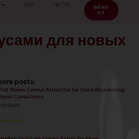
LỊCH
TIN TỨC
ĐĂNG
KÝ
нусами для новых
ore posts:
hat Makes Cazeus Attractive for Users Researching
ayout Consistency
2/07/2026
ead More >
assBet: Quick‑Hit Casino Action for Short,