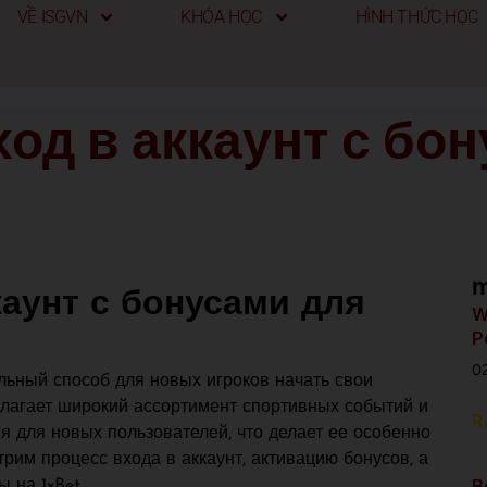
VỀ ISGVN
KHÓA HỌC
HÌNH THỨC HỌC
ход в аккаунт с бо
m
каунт с бонусами для
W
P
0
альный способ для новых игроков начать свои
лагает широкий ассортимент спортивных событий и
R
я для новых пользователей, что делает ее особенно
рим процесс входа в аккаунт, активацию бонусов, а
B
 на 1xBet.