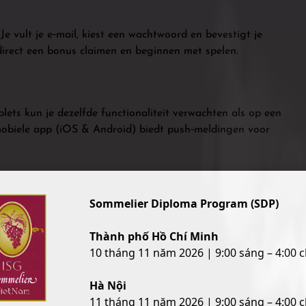
 vult je e‑mail, kiest een wachtwoord en bevestigt je
 direct een bonus claimen en beginnen met spelen.
lets kun je dezelfde functionaliteit verwachten als op een
e mobiele app (iOS & Android) biedt push‑meldingen voor
Sommelier Diploma Program (SDP)
 FAQ‑sectie. Het supportteam reageert binnen enkele seconden
 bonussen.
Thành phố Hồ Chí Minh
10 tháng 11 năm 2026 | 9:00 sáng – 4:00 c
Hà Nội
ntent Delivery Network) die laadtijden onder de 2
11 tháng 11 năm 2026 | 9:00 sáng – 4:00 c
 van de slots is top‑niveau, met 4K‑resolutie en soepele