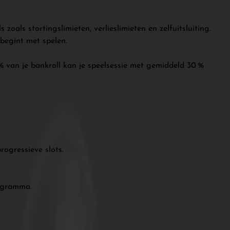
oals stortingslimieten, verlieslimieten en zelfuitsluiting.
 begint met spelen.
% van je bankroll kan je speelsessie met gemiddeld 30 %
rogressieve slots.
ogramma.