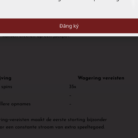
n minder dan één seconde, waardoor je een realistische
Đăng ký
van live tafels. Door te kiezen voor tafels met lagere
r kansen creëren op een jackpot.
jving
Wagering vereisten
 spins
35x
–
ellere opnames
–
ng‑vereisten maakt de eerste storting bijzonder
oor een constante stroom van extra speeltegoed.