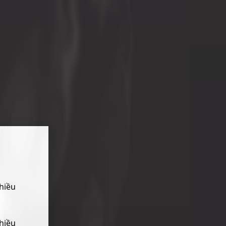
hiều
hiều