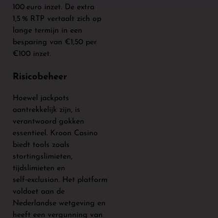
100 euro inzet. De extra
1,5 % RTP vertaalt zich op
lange termijn in een
besparing van €1,50 per
€100 inzet.
Risicobeheer
Hoewel jackpots
aantrekkelijk zijn, is
verantwoord gokken
essentieel. Kroon Casino
biedt tools zoals
stortingslimieten,
tijdslimieten en
self‑exclusion. Het platform
voldoet aan de
Nederlandse wetgeving en
heeft een vergunning van