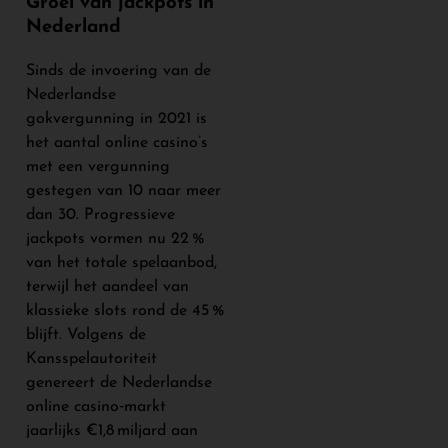
Groei van jackpots in
Nederland
Sinds de invoering van de
Nederlandse
gokvergunning in 2021 is
het aantal online casino’s
met een vergunning
gestegen van 10 naar meer
dan 30. Progressieve
jackpots vormen nu 22 %
van het totale spelaanbod,
terwijl het aandeel van
klassieke slots rond de 45 %
blijft. Volgens de
Kansspelautoriteit
genereert de Nederlandse
online casino‑markt
jaarlijks €1,8 miljard aan