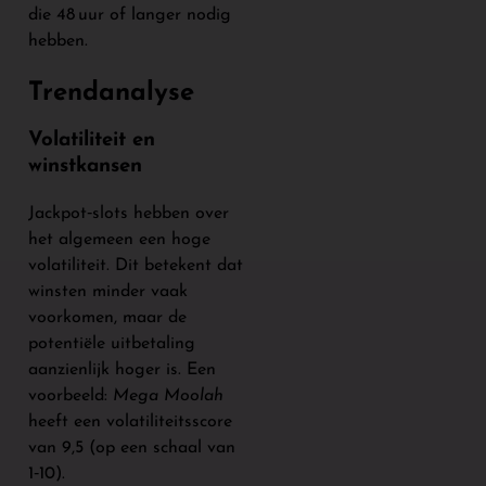
die 48 uur of langer nodig
hebben.
Trendanalyse
Volatiliteit en
winstkansen
Jackpot‑slots hebben over
het algemeen een hoge
volatiliteit. Dit betekent dat
winsten minder vaak
voorkomen, maar de
potentiële uitbetaling
aanzienlijk hoger is. Een
voorbeeld:
Mega Moolah
heeft een volatiliteitsscore
van 9,5 (op een schaal van
1‑10).