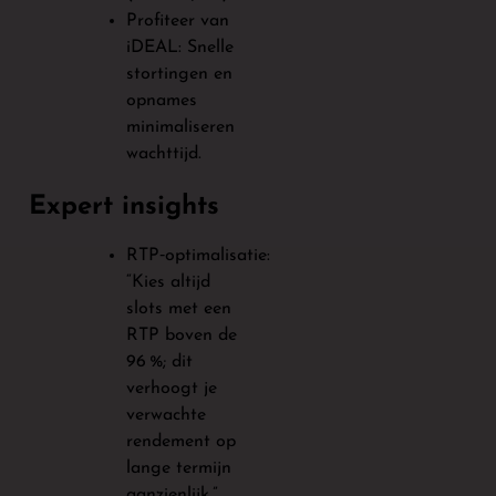
Profiteer van
iDEAL: Snelle
stortingen en
opnames
minimaliseren
wachttijd.
Expert insights
RTP‑optimalisatie:
“Kies altijd
slots met een
RTP boven de
96 %; dit
verhoogt je
verwachte
rendement op
lange termijn
aanzienlijk,”