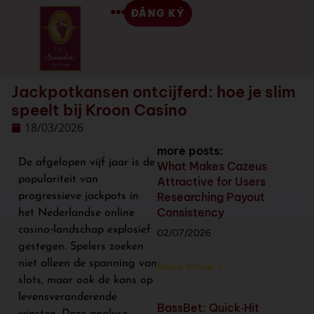
ĐĂNG KÝ
Jackpotkansen ontcijferd: hoe je slim
speelt bij Kroon Casino
18/03/2026
more posts:
De afgelopen vijf jaar is de
What Makes Cazeus
populariteit van
Attractive for Users
Researching Payout
progressieve jackpots in
Consistency
het Nederlandse online
casino‑landschap explosief
02/07/2026
gestegen. Spelers zoeken
niet alleen de spanning van
Read More >
slots, maar ook de kans op
levensveranderende
BassBet: Quick‑Hit