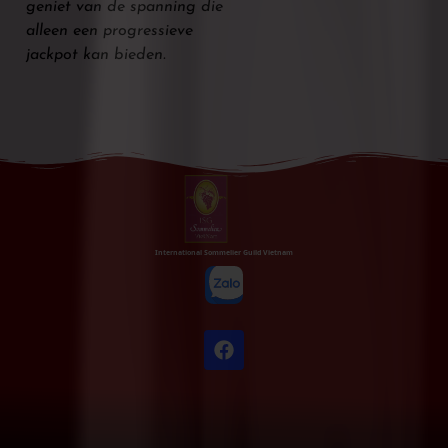
geniet van de spanning die
alleen een progressieve
jackpot kan bieden.
International Sommelier Guild Vietnam