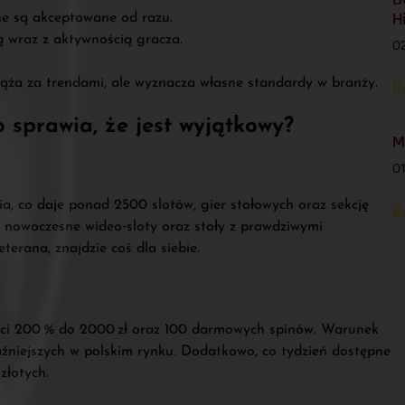
H
ne są akceptowane od razu.
wraz z aktywnością gracza.
0
odąża za trendami, ale wyznacza własne standardy w branży.
R
o sprawia, że jest wyjątkowy?
M
0
, co daje ponad 2500 slotów, gier stołowych oraz sekcję
R
, nowoczesne wideo‑sloty oraz stoły z prawdziwymi
terana, znajdzie coś dla siebie.
ci 200 % do 2000 zł oraz 100 darmowych spinów. Warunek
aźniejszych w polskim rynku. Dodatkowo, co tydzień dostępne
złotych.