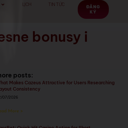
LỊCH
TIN TỨC
ĐĂNG
KÝ
esne bonusy i
ore posts:
hat Makes Cazeus Attractive for Users Researching
ayout Consistency
2/07/2026
ead More >
assBet: Quick‑Hit Casino Action for Short,