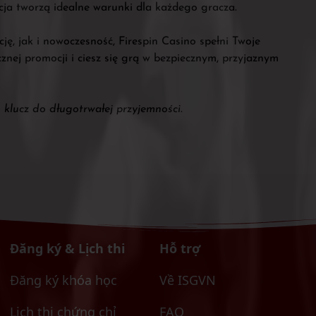
ncja tworzą idealne warunki dla każdego gracza.
ję, jak i nowoczesność, Firespin Casino spełni Twoje
ocznej promocji i ciesz się grą w bezpiecznym, przyjaznym
o klucz do długotrwałej przyjemności.
Đăng ký & Lịch thi
Hỗ trợ
Đăng ký khóa học
Về ISGVN
Lịch thi chứng chỉ
FAQ