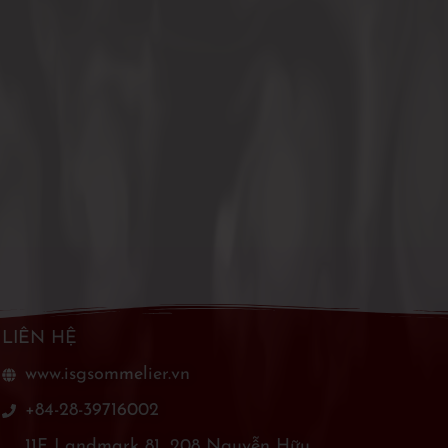
LIÊN HỆ
www.isgsommelier.vn
+84-28-39716002
11F Landmark 81, 208 Nguyễn Hữu