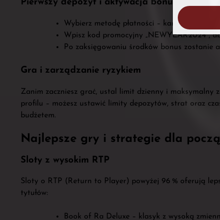
Pierwszy depozyt i aktywacja bonusu
Wybierz metodę płatności – karta, przelew 
Wpisz kod promocyjny „NEWYEAR2024”, aby
Po zaksięgowaniu środków bonus zostanie a
Gra i zarządzanie ryzykiem
Zanim zaczniesz grać, ustal limit dzienny i maksymalny 
profilu – możesz ustawić limity depozytów, strat oraz cz
budżetem.
Najlepsze gry i strategie dla pocz
Sloty z wysokim RTP
Sloty o RTP (Return to Player) powyżej 96 % oferują le
tytułów:
Book of Ra Deluxe – klasyk z wysoką zmienn