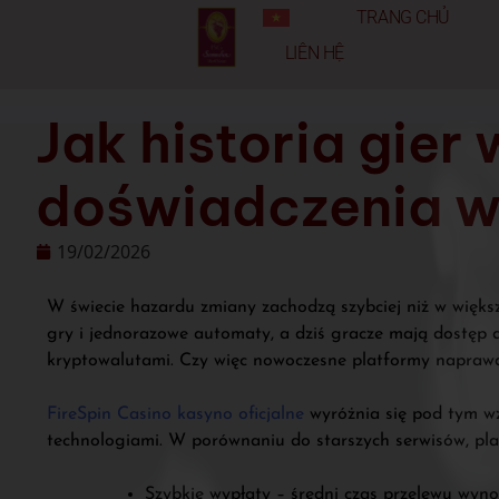
TRANG CHỦ
LIÊN HỆ
Jak historia gie
doświadczenia w 
19/02/2026
W świecie hazardu zmiany zachodzą szybciej niż w większ
gry i jednorazowe automaty, a dziś gracze mają dostęp d
kryptowalutami. Czy więc nowoczesne platformy naprawd
FireSpin Casino kasyno oficjalne
wyróżnia się pod tym wz
technologiami. W porównaniu do starszych serwisów, pla
Szybkie wypłaty – średni czas przelewu wynos