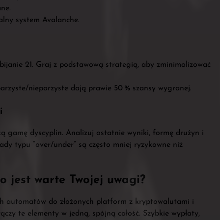
ane.
alny system Avalanche.
ebijanie 21. Graj z podstawową strategią, aby zminimalizować
arzyste/nieparzyste dają prawie 50 % szansy wygranej.
i
ą gamę dyscyplin. Analizuj ostatnie wyniki, formę drużyn i
łady typu “over/under” są często mniej ryzykowne niż
 jest warte Twojej uwagi?
ych automatów do złożonych platform z kryptowalutami i
ączy te elementy w jedną, spójną całość. Szybkie wypłaty,