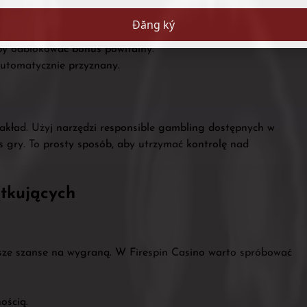
Đăng ký
bankowy lub kryptowaluty.
 odblokować bonus powitalny.
utomatycznie przyznany.
zakład. Użyj narzędzi responsible gambling dostępnych w
as gry. To prosty sposób, aby utrzymać kontrolę nad
ątkujących
psze szanse na wygraną. W Firespin Casino warto spróbować
ością.