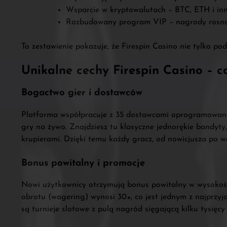
Wsparcie w kryptowalutach – BTC, ETH i in
Rozbudowany program VIP – nagrody rosną 
To zestawienie pokazuje, że Firespin Casino nie tylko p
Unikalne cechy Firespin Casino – c
Bogactwo gier i dostawców
Platforma współpracuje z 35 dostawcami oprogramowania
gry na żywo. Znajdziesz tu klasyczne jednorękie bandyty
krupierami. Dzięki temu każdy gracz, od nowicjusza po we
Bonus powitalny i promocje
Nowi użytkownicy otrzymują bonus powitalny w wysokoś
obrotu (wagering) wynosi 30×, co jest jednym z najprzyj
są turnieje slotowe z pulą nagród sięgającą kilku tysięcy 