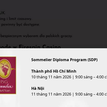
 UK.
g i limit czasowy.
n powinny być dostępne.
go bezpiecznym wyborem dla polskich graczy.
godę w Firespin Casino
Sommelier Diploma Program (SDP)
Thành phố Hồ Chí Minh
 walutę (PLN lub kryptowaluty).
10 tháng 11 năm 2026 | 9:00 sáng – 4:00 c
.
Hà Nội
wystarczy przesłać skan dowodu i dowodu adresowego. Proces
11 tháng 11 năm 2026 | 9:00 sáng – 4:00 c