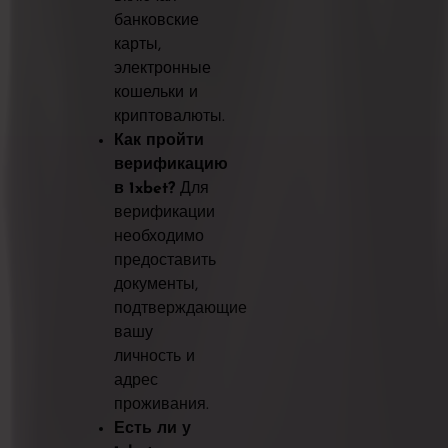
банковские
карты,
электронные
кошельки и
криптовалюты.
Как пройти
верификацию
в 1xbet?
Для
верификации
необходимо
предоставить
документы,
подтверждающие
вашу
личность и
адрес
проживания.
Есть ли у