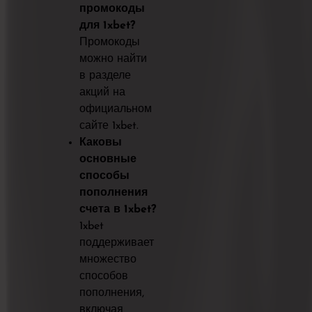
промокоды
для 1xbet?
Промокоды
можно найти
в разделе
акций на
официальном
сайте 1xbet.
Каковы
основные
способы
пополнения
счета в 1xbet?
1xbet
поддерживает
множество
способов
пополнения,
включая