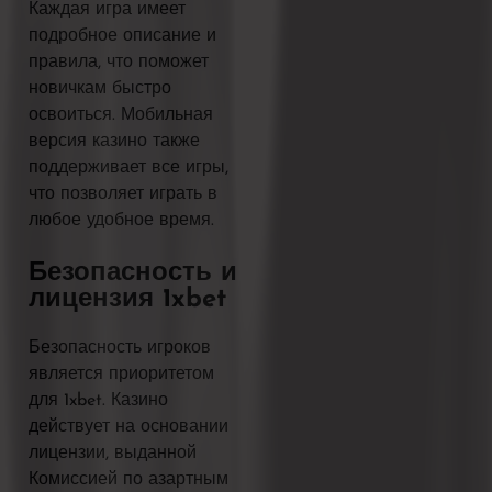
Каждая игра имеет
подробное описание и
правила, что поможет
новичкам быстро
освоиться. Мобильная
версия казино также
поддерживает все игры,
что позволяет играть в
любое удобное время.
Безопасность и
лицензия 1xbet
Безопасность игроков
является приоритетом
для 1xbet. Казино
действует на основании
лицензии, выданной
Комиссией по азартным