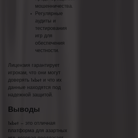
мошенничества.
Регулярные
аудиты и
тестирования
игр для
обеспечения
честности.
Лицензия гарантирует
игрокам, что они могут
доверять 1xbet и что их
данные находятся под
надежной защитой.
Выводы
1xbet — это отличная
платформа для азартных