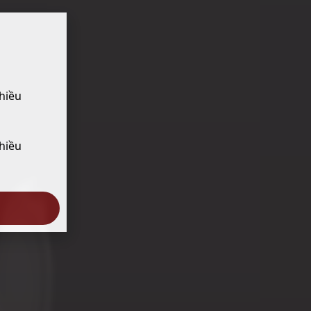
hiều
hiều