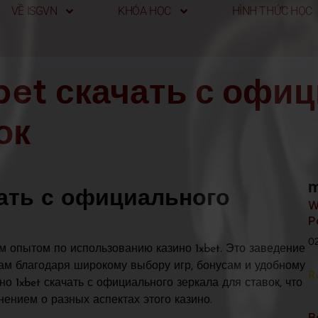
VỀ ISGVN
KHÓA HỌC
HÌNH THỨC HỌC
bet скачать с офи
ок
m
чать с официального
W
P
0
м опытом по использованию казино 1xbet. Это заведение
кам благодаря широкому выбору игр, бонусам и удобному
R
но 1xbet скачать с официального зеркала для ставок, что
ением о разных аспектах этого казино.
B