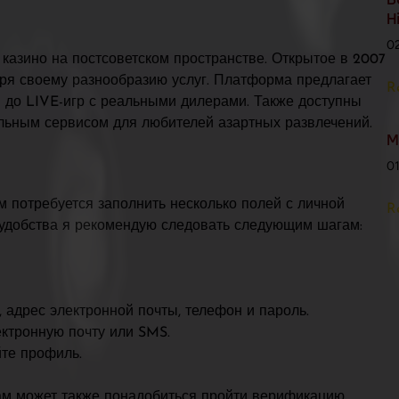
H
0
 казино на постсоветском пространстве. Открытое в 2007
аря своему разнообразию услуг. Платформа предлагает
R
в до LIVE-игр с реальными дилерами. Также доступны
альным сервисом для любителей азартных развлечений.
M
0
ам потребуется заполнить несколько полей с личной
R
 удобства я рекомендую следовать следующим шагам:
 адрес электронной почты, телефон и пароль.
ктронную почту или SMS.
йте профиль.
ам может также понадобиться пройти верификацию,