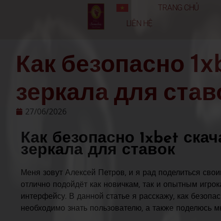
TRANG CHỦ
LIÊN HỆ
Как безопасно 1x
зеркала для став
27/06/2026
Как безопасно 1xbet ска
зеркала для ставок
Меня зовут Алексей Петров, и я рад поделиться свои
отлично подойдёт как новичкам, так и опытным игро
интерфейсу. В данной статье я расскажу, как безопас
необходимо знать пользователю, а также поделюсь мн