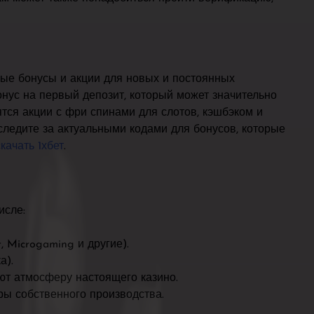
ые бонусы и акции для новых и постоянных
нус на первый депозит, который может значительно
тся акции с фри спинами для слотов, кэшбэком и
ледите за актуальными кодами для бонусов, которые
скачать 1хбет
.
исле:
 Microgaming и другие).
а).
ют атмосферу настоящего казино.
ы собственного производства.