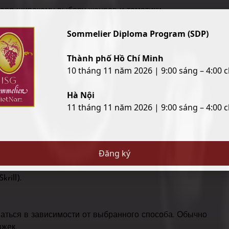
одаря широкому выбору жанров и тематики.
Sommelier Diploma Program (SDP)
е
Thành phố Hồ Chí Minh
вляет мобильную версию сайта и приложение,
10 tháng 11 năm 2026 | 9:00 sáng – 4:00 c
рать в любимые игры в любое время и в любом месте.
енных технологий и удобства, обеспечивая быструю
Hà Nội
 десктопной версии.
11 tháng 11 năm 2026 | 9:00 sáng – 4:00 c
ополнения счета и вывода средств:
Đăng ký
rill).
аться в зависимости от выбранного способа. Обычно
ржек.