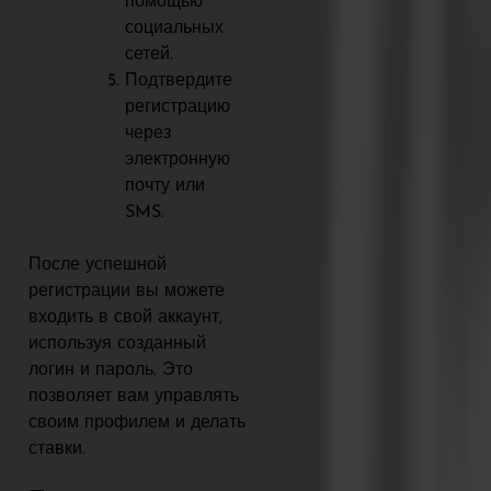
помощью
социальных
сетей.
Подтвердите
регистрацию
через
электронную
почту или
SMS.
После успешной
регистрации вы можете
входить в свой аккаунт,
используя созданный
логин и пароль. Это
позволяет вам управлять
своим профилем и делать
ставки.