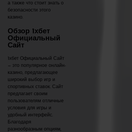
а также что стоит знать о
безопасности этого
казино.
Обзор 1хбет
Официальный
Сайт
1хбет Официальный Сайт
— это популярное онлайн-
казино, предлагающее
широкий выбор игр и
спортивных ставок. Сайт
предлагает своим
пользователям отличные
условия для игры и
удобный интерфейс.
Благодаря
разнообразным опциям,