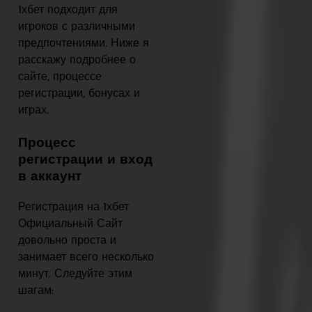
1хбет подходит для
игроков с различными
предпочтениями. Ниже я
расскажу подробнее о
сайте, процессе
регистрации, бонусах и
играх.
Процесс
регистрации и вход
в аккаунт
Регистрация на 1хбет
Официальный Сайт
довольно проста и
занимает всего несколько
минут. Следуйте этим
шагам: