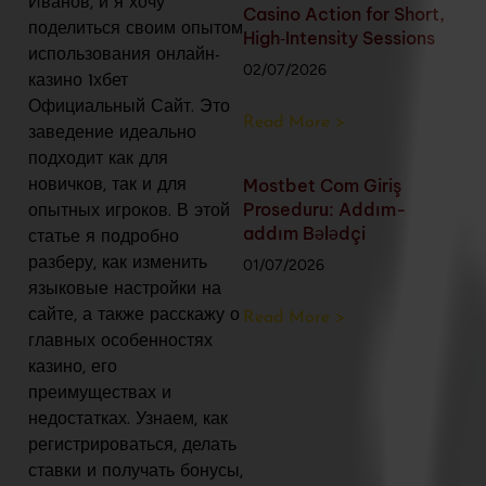
Иванов, и я хочу
Casino Action for Short,
поделиться своим опытом
High‑Intensity Sessions
использования онлайн-
02/07/2026
казино 1хбет
Официальный Сайт. Это
Read More >
заведение идеально
подходит как для
Mostbet Com Giriş
новичков, так и для
Proseduru: Addım-
опытных игроков. В этой
addım Bələdçi
статье я подробно
разберу, как изменить
01/07/2026
языковые настройки на
сайте, а также расскажу о
Read More >
главных особенностях
казино, его
преимуществах и
недостатках. Узнаем, как
регистрироваться, делать
ставки и получать бонусы,