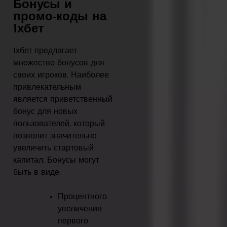
Бонусы и
промо-коды на
1хбет
1хбет предлагает
множество бонусов для
своих игроков. Наиболее
привлекательным
является приветственный
бонус для новых
пользователей, который
позволит значительно
увеличить стартовый
капитал. Бонусы могут
быть в виде:
Процентного
увеличения
первого