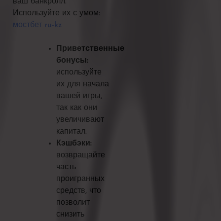
ваш банкролл.
Используйте их с умом:
мостбет ru-kz
Приветственные
бонусы:
используйте
их для начала
вашей игры,
так как они
увеличивают
капитал.
Кэшбэки:
возвращайте
часть
проигранных
средств, что
позволит
снизить