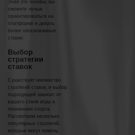
Зная эти основы, вы
сможете лучше
ориентироваться на
платформе и делать
более обоснованные
ставки.
Выбор
стратегии
ставок
Существует множество
стратегий ставок, и выбор
подходящей зависит от
вашего стиля игры и
понимания спорта.
Рассмотрим несколько
популярных стратегий,
которые могут помочь