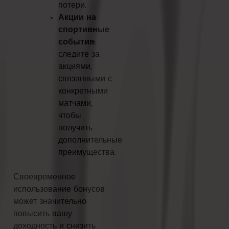
потери.
Акции на
спортивные
события:
следите за
акциями,
связанными с
конкретными
матчами,
чтобы
получить
дополнительные
преимущества.
Своевременное
использование бонусов
может значительно
повысить вашу
доходность и снизить