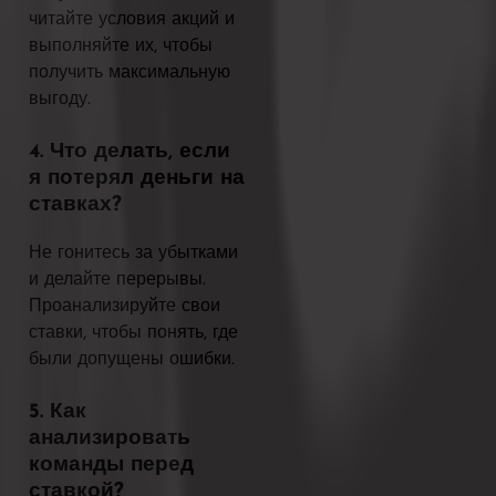
читайте условия акций и
выполняйте их, чтобы
получить максимальную
выгоду.
4. Что делать, если
я потерял деньги на
ставках?
Не гонитесь за убытками
и делайте перерывы.
Проанализируйте свои
ставки, чтобы понять, где
были допущены ошибки.
5. Как
анализировать
команды перед
ставкой?