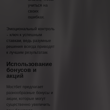
учиться на
своих
ошибках.
Эмоциональный контроль
– ключ к успешным
ставкам, ведь разумные
решения всегда приводят
к лучшим результатам.
Использование
бонусов и
акций
Мостбет предлагает
разнообразные бонусы и
акции, которые могут
существенно увеличить