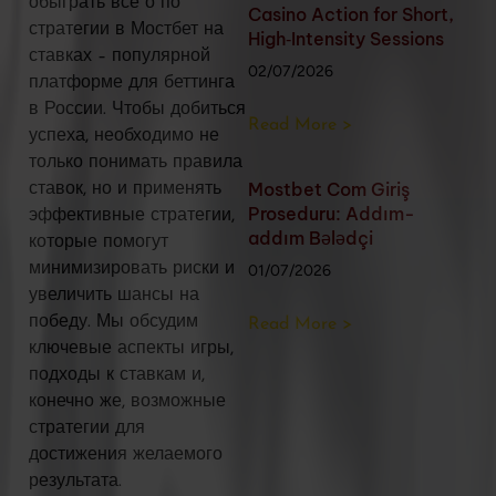
обыграть все о по
Casino Action for Short,
стратегии в Мостбет на
High‑Intensity Sessions
ставках – популярной
02/07/2026
платформе для беттинга
в России. Чтобы добиться
Read More >
успеха, необходимо не
только понимать правила
Mostbet Com Giriş
ставок, но и применять
Proseduru: Addım-
эффективные стратегии,
addım Bələdçi
которые помогут
минимизировать риски и
01/07/2026
увеличить шансы на
победу. Мы обсудим
Read More >
ключевые аспекты игры,
подходы к ставкам и,
конечно же, возможные
стратегии для
достижения желаемого
результата.