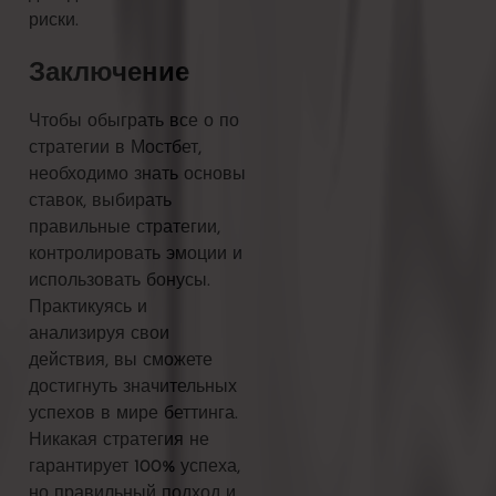
риски.
Заключение
Чтобы обыграть все о по
стратегии в Мостбет,
необходимо знать основы
ставок, выбирать
правильные стратегии,
контролировать эмоции и
использовать бонусы.
Практикуясь и
анализируя свои
действия, вы сможете
достигнуть значительных
успехов в мире беттинга.
Никакая стратегия не
гарантирует 100% успеха,
но правильный подход и