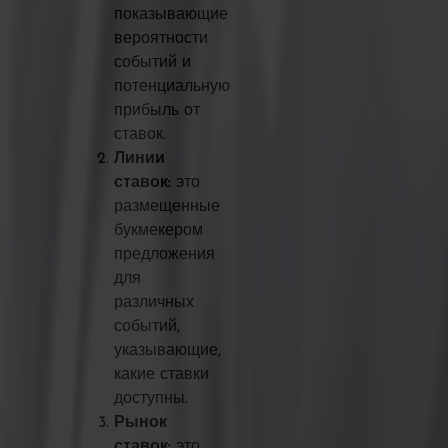
показывающие
вероятности
событий и
потенциальную
прибыль от
ставок.
Линии
ставок:
это
размещенные
букмекером
предложения
для
различных
событий,
указывающие,
какие ставки
доступны.
Рынок
ставок:
это