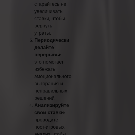
старайтесь не
увеличивать
ставки, чтобы
вернуть
утраты.
Периодически
делайте
перерывы:
это помогает
избежать
эмоционального
выгорания и
неправильных
решений.
Анализируйте
свои ставки:
проводите
пост-игровых
анализ, чтобы