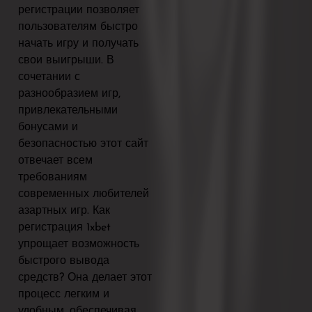
регистрации позволяет
пользователям быстро
начать игру и получать
свои выигрыши. В
сочетании с
разнообразием игр,
привлекательными
бонусами и
безопасностью этот сайт
отвечает всем
требованиям
современных любителей
азартных игр. Как
регистрация 1xbet
упрощает возможность
быстрого вывода
средств? Она делает этот
процесс легким и
удобным, обеспечивая