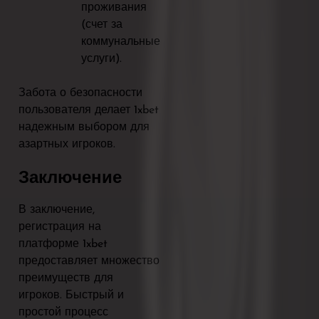
проживания
(счет за
коммунальные
услуги).
Забота о безопасности
пользователя делает 1xbet
надежным выбором для
азартных игроков.
Заключение
В заключение,
регистрация на
платформе 1xbet
предоставляет множество
преимуществ для
игроков. Быстрый и
простой процесс