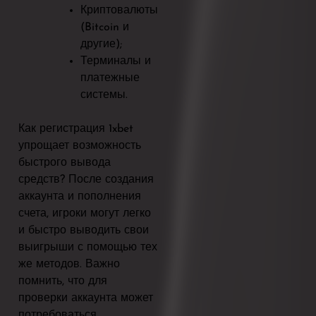
Криптовалюты
(Bitcoin и
другие);
Терминалы и
платежные
системы.
Как регистрация 1xbet
упрощает возможность
быстрого вывода
средств? После создания
аккаунта и пополнения
счета, игроки могут легко
и быстро выводить свои
выигрыши с помощью тех
же методов. Важно
помнить, что для
проверки аккаунта может
потребоваться