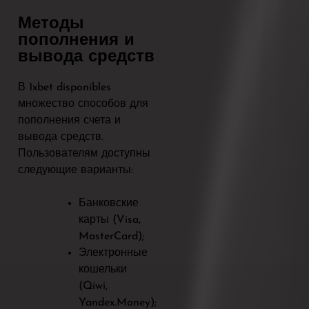
Методы
пополнения и
вывода средств
В 1xbet disponibles
множество способов для
пополнения счета и
вывода средств.
Пользователям доступны
следующие варианты:
Банковские
карты (Visa,
MasterCard);
Электронные
кошельки
(Qiwi,
Yandex.Money);