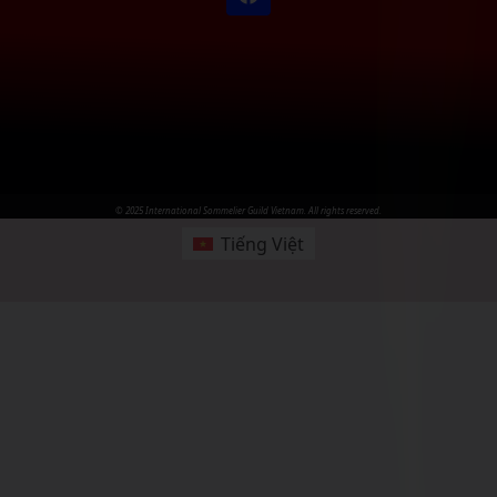
© 2025 International Sommelier Guild Vietnam. All rights reserved.
Tiếng Việt