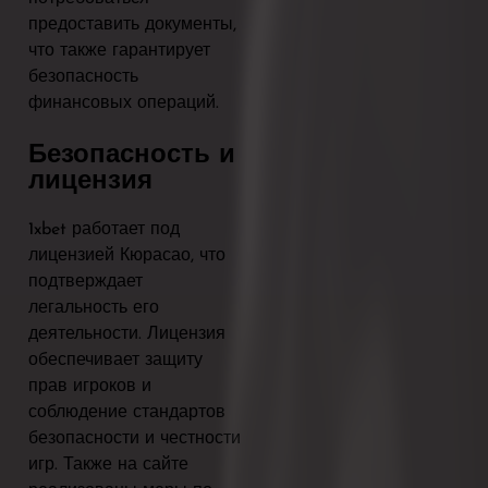
предоставить документы,
что также гарантирует
безопасность
финансовых операций.
Безопасность и
лицензия
1xbet работает под
лицензией Кюрасао, что
подтверждает
легальность его
деятельности. Лицензия
обеспечивает защиту
прав игроков и
соблюдение стандартов
безопасности и честности
игр. Также на сайте