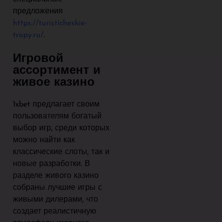
предложения
https://turisticheskie-
tropy.ru/
.
Игровой
ассортимент и
живое казино
1xbet предлагает своим
пользователям богатый
выбор игр, среди которых
можно найти как
классические слоты, так и
новые разработки. В
разделе живого казино
собраны лучшие игры с
живыми дилерами, что
создает реалистичную