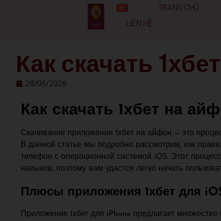
TRANG CHỦ
LIÊN HỆ
Как скачать 1хбе
28/06/2026
Как скачать 1хбет на ай
Скачивание приложения 1хбет на айфон — это процес
В данной статье мы подробно рассмотрим, как прав
телефон с операционной системой iOS. Этот процесс
навыков, поэтому вам удастся легко начать пользо
Плюсы приложения 1хбет для iO
Приложение 1хбет для iPhone предлагает множество