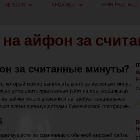
VỀ ISGVN
KHÓA HỌC
HÌNH THỨC HỌC
т на айфон за счи
m
фон за считанные минуты?
W
P
с, который можно выполнить всего за несколько минут.
0
ильно установить приложение 1хбет на ваш мобильный
 не займет много времени и не требует специальных
R
ваться всеми преимуществами букмекерской платформы.
S
B
H
 преимуществ по сравнению с обычной версией сайта.
0