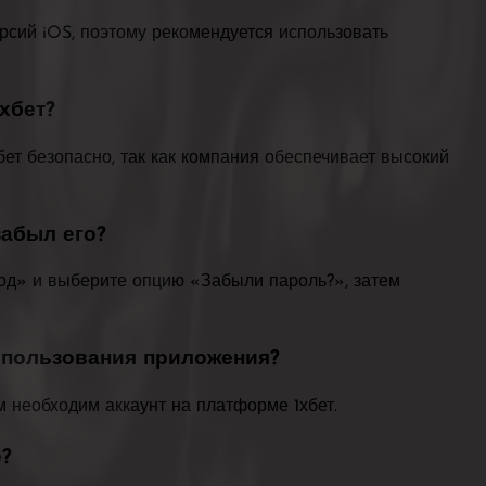
рсий iOS, поэтому рекомендуется использовать
хбет?
ет безопасно, так как компания обеспечивает высокий
забыл его?
од» и выберите опцию «Забыли пароль?», затем
использования приложения?
 необходим аккаунт на платформе 1хбет.
е?