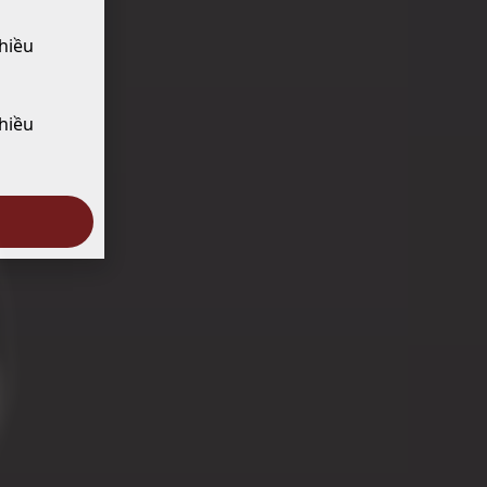
hiều
hiều