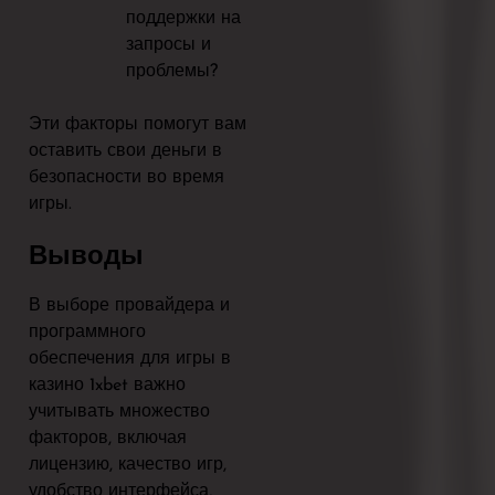
поддержки на
запросы и
проблемы?
Эти факторы помогут вам
оставить свои деньги в
безопасности во время
игры.
Выводы
В выборе провайдера и
программного
обеспечения для игры в
казино 1xbet важно
учитывать множество
факторов, включая
лицензию, качество игр,
удобство интерфейса,