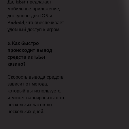
Да, 1xbet предлагает
мобильное приложение,
доступное для iOS и
Android, что обеспечивает
удобный доступ к играм.
5. Как быстро
происходит вывод
средств из 1xbet
казино?
Скорость вывода средств
зависит от метода,
который вы используете,
и может варьироваться от
нескольких часов до
нескольких дней.