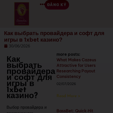
ĐĂNG KÝ
Как выбрать провайдера и софт для
игры в 1xbet казино?
30/06/2026
more posts:
Как
What Makes Cazeus
выбрать
Attractive for Users
провайдера
Researching Payout
Consistency
и софт для
игры в
02/07/2026
1xbet
казино?
Read More >
Выбор провайдера и
BassBet: Quick‑Hit