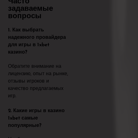
Часто
задаваемые
вопросы
1. Как выбрать
надежного провайдера
для игры в 1xbet
казино?
Обратите внимание на
лицензию, опыт на рынке,
отзывы игроков и
качество предлагаемых
игр.
2. Какие игры в казино
1xbet самые
популярные?