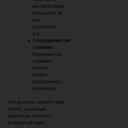
как провайдер
использует AI
для
улучшения
игр.
Сотрудничество
с казино:
Ознакомьтесь,
с какими
именно
казино
сотрудничает
провайдер.
Эти факторы помогут вам
понять, насколько
надежным является
выбранный вами