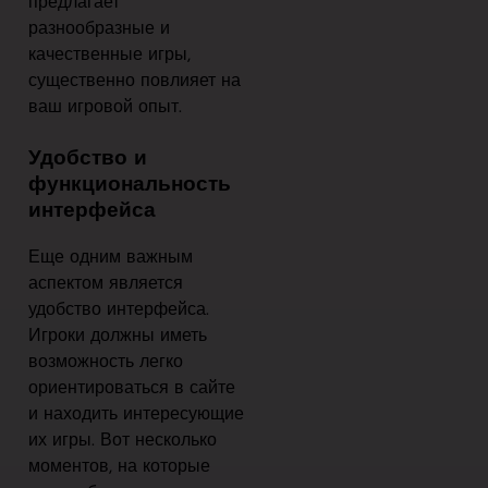
предлагает
разнообразные и
качественные игры,
существенно повлияет на
ваш игровой опыт.
Удобство и
функциональность
интерфейса
Еще одним важным
аспектом является
удобство интерфейса.
Игроки должны иметь
возможность легко
ориентироваться в сайте
и находить интересующие
их игры. Вот несколько
моментов, на которые