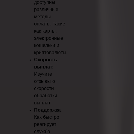
доступны
различные
методы
оплаты, такие
как карты,
электронные
кошельки и
криптовалюты.
Скорость
выплат:
Изучите
отзывы о
скорости
обработки
выплат.
Поддержка
:
Как быстро
реагирует
служба