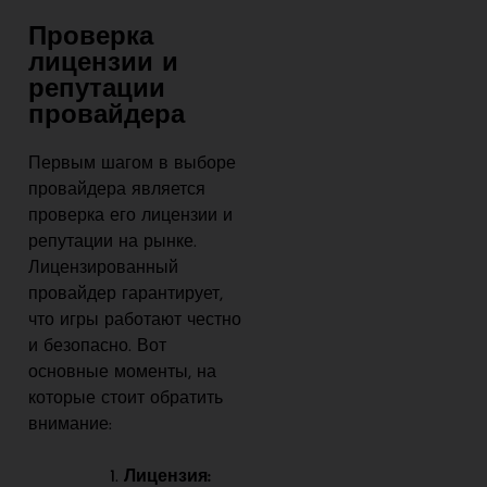
Проверка
лицензии и
репутации
провайдера
Первым шагом в выборе
провайдера является
проверка его лицензии и
репутации на рынке.
Лицензированный
провайдер гарантирует,
что игры работают честно
и безопасно. Вот
основные моменты, на
которые стоит обратить
внимание:
Лицензия: