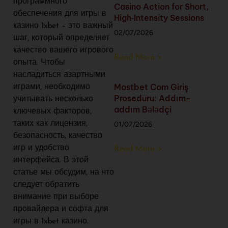
программного
Casino Action for Short,
обеспечения для игры в
High‑Intensity Sessions
казино 1xbet – это важный
02/07/2026
шаг, который определяет
качество вашего игрового
Read More >
опыта. Чтобы
насладиться азартными
Mostbet Com Giriş
играми, необходимо
Proseduru: Addım-
учитывать несколько
addım Bələdçi
ключевых факторов,
таких как лицензия,
01/07/2026
безопасность, качество
игр и удобство
Read More >
интерфейса. В этой
статье мы обсудим, на что
следует обратить
внимание при выборе
провайдера и софта для
игры в 1xbet казино.