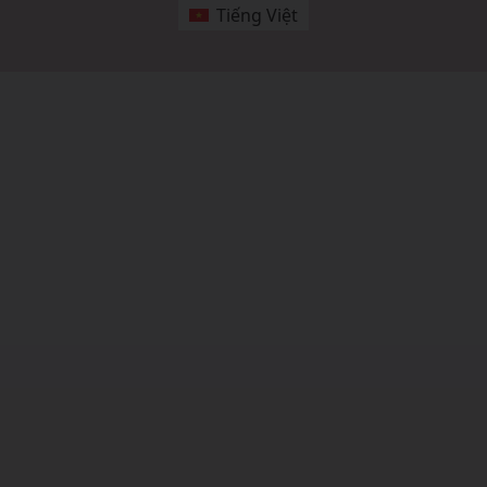
Tiếng Việt