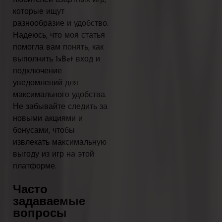
любителей азартных игр,
которые ищут
разнообразие и удобство.
Надеюсь, что моя статья
помогла вам понять, как
выполнить 1xBet вход и
подключение
уведомлений для
максимального удобства.
Не забывайте следить за
новыми акциями и
бонусами, чтобы
извлекать максимальную
выгоду из игр на этой
платформе.
Часто
задаваемые
вопросы