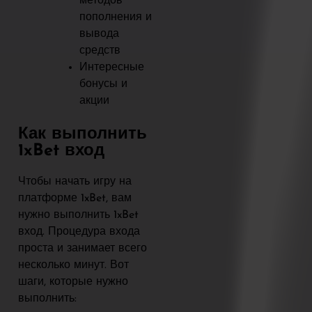
методов
пополнения и
вывода
средств
Интересные
бонусы и
акции
Как выполнить
1xBet вход
Чтобы начать игру на
платформе 1xBet, вам
нужно выполнить 1xBet
вход. Процедура входа
проста и занимает всего
несколько минут. Вот
шаги, которые нужно
выполнить: