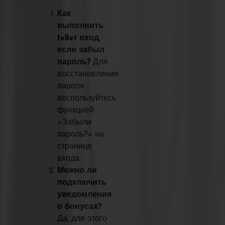
Как
выполнить
1xBet вход,
если забыл
пароль?
Для
восстановления
пароля
воспользуйтесь
функцией
«Забыли
пароль?» на
странице
входа.
Можно ли
подключить
уведомления
о бонусах?
Да, для этого