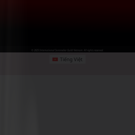
© 2025 International Sommelier Guild Vietnam. All rights reserved.
Tiếng Việt