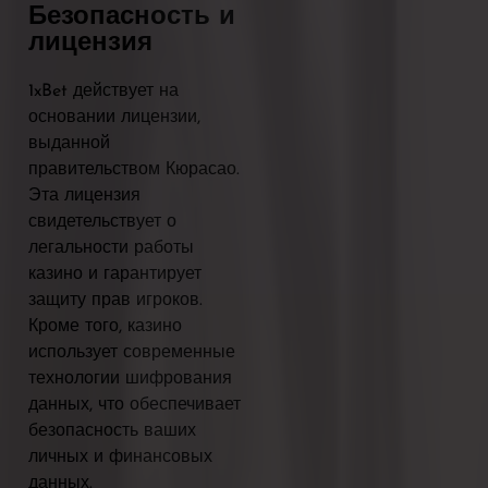
Безопасность и
лицензия
1xBet действует на
основании лицензии,
выданной
правительством Кюрасао.
Эта лицензия
свидетельствует о
легальности работы
казино и гарантирует
защиту прав игроков.
Кроме того, казино
использует современные
технологии шифрования
данных, что обеспечивает
безопасность ваших
личных и финансовых
данных.