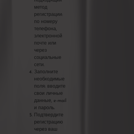
подходящий
метод
регистрации:
по номеру
телефона,
электронной
почте или
через
социальные
сети.
Заполните
необходимые
поля: вводите
свои личные
данные, e-mail
и пароль.
Подтвердите
регистрацию
через ваш