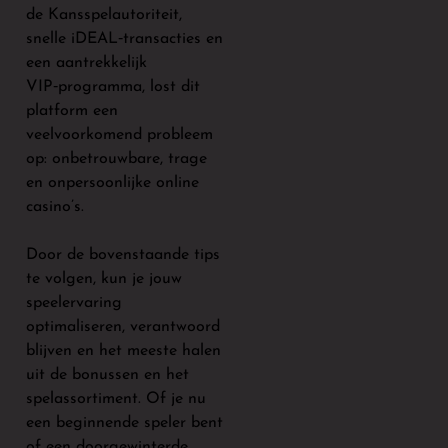
de Kansspelautoriteit,
snelle iDEAL‑transacties en
een aantrekkelijk
VIP‑programma, lost dit
platform een
veelvoorkomend probleem
op: onbetrouwbare, trage
en onpersoonlijke online
casino’s.
Door de bovenstaande tips
te volgen, kun je jouw
speelervaring
optimaliseren, verantwoord
blijven en het meeste halen
uit de bonussen en het
spelassortiment. Of je nu
een beginnende speler bent
of een doorgewinterde