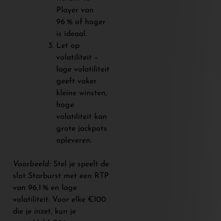
Player van
96 % of hoger
is ideaal.
Let op
volatiliteit –
lage volatiliteit
geeft vaker
kleine winsten,
hoge
volatiliteit kan
grote jackpots
opleveren.
Voorbeeld:
Stel je speelt de
slot Starburst met een RTP
van 96,1 % en lage
volatiliteit. Voor elke €100
die je inzet, kun je