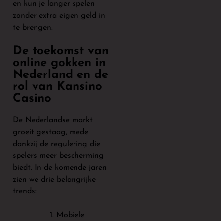
en kun je langer spelen
zonder extra eigen geld in
te brengen.
De toekomst van
online gokken in
Nederland en de
rol van Kansino
Casino
De Nederlandse markt
groeit gestaag, mede
dankzij de regulering die
spelers meer bescherming
biedt. In de komende jaren
zien we drie belangrijke
trends:
Mobiele