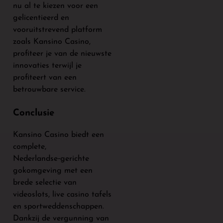
nu al te kiezen voor een
gelicentieerd en
vooruitstrevend platform
zoals Kansino Casino,
profiteer je van de nieuwste
innovaties terwijl je
profiteert van een
betrouwbare service.
Conclusie
Kansino Casino biedt een
complete,
Nederlandse‑gerichte
gokomgeving met een
brede selectie van
videoslots, live casino tafels
en sportweddenschappen.
Dankzij de vergunning van