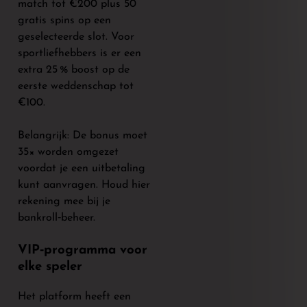
match tot €200 plus 50
gratis spins op een
geselecteerde slot. Voor
sportliefhebbers is er een
extra 25 % boost op de
eerste weddenschap tot
€100.
Belangrijk: De bonus moet
35× worden omgezet
voordat je een uitbetaling
kunt aanvragen. Houd hier
rekening mee bij je
bankroll‑beheer.
VIP‑programma voor
elke speler
Het platform heeft een