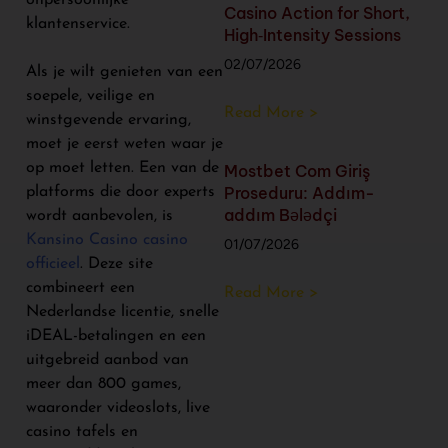
onpersoonlijke
Casino Action for Short,
klantenservice.
High‑Intensity Sessions
02/07/2026
Als je wilt genieten van een
soepele, veilige en
Read More >
winstgevende ervaring,
moet je eerst weten waar je
op moet letten. Een van de
Mostbet Com Giriş
Proseduru: Addım-
platforms die door experts
addım Bələdçi
wordt aanbevolen, is
Kansino Casino casino
01/07/2026
officieel
. Deze site
combineert een
Read More >
Nederlandse licentie, snelle
iDEAL-betalingen en een
uitgebreid aanbod van
meer dan 800 games,
waaronder videoslots, live
casino tafels en