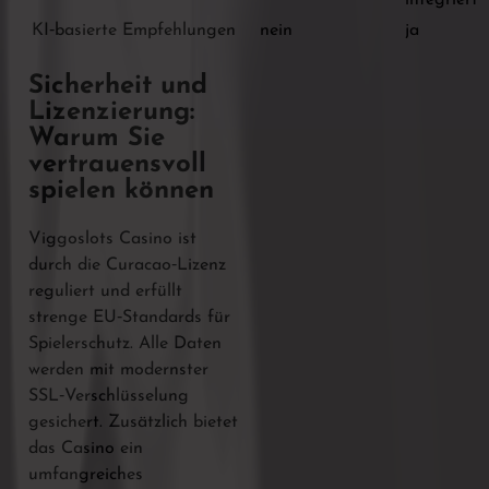
integriert
KI‑basierte Empfehlungen
nein
ja
Sicherheit und
Lizenzierung:
Warum Sie
vertrauensvoll
spielen können
Viggoslots Casino ist
durch die Curacao‑Lizenz
reguliert und erfüllt
strenge EU‑Standards für
Spielerschutz. Alle Daten
werden mit modernster
SSL‑Verschlüsselung
gesichert. Zusätzlich bietet
das Casino ein
umfangreiches