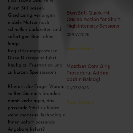
Live‑Tische wirklich zu
ihrem Stil passen.
BassBet: Quick‑Hit
Gleichzeitig verlangen
Casino Action for Short,
mobile Nutzer nach
High‑Intensity Sessions
schnellen Ladezeiten und
02/07/2026
sofortigen Boni, ohne
lange
Read More >
Registrierungsprozesse.
Diese Diskrepanz führt
häufig zu Frustration und
Mostbet Com Giriş
Proseduru: Addım-
zu kurzen Spielsessions.
addım Bələdçi
Rhetorische Frage: Warum
01/07/2026
sollten Sie noch Stunden
damit verbringen, das
Read More >
passende Spiel zu finden,
wenn moderne Technologie
Ihnen sofort passende
Angebote liefert?