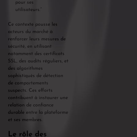
pour ses
utilisateurs.”
Ce contexte pousse les
acteurs du marché à
renforcer leurs mesures de
sécurité, en utilisant
notamment des certificats
SSL, des audits réguliers, et
des algorithmes
sophistiqués de détection
de comportements
suspects. Ces efforts
contribuent à instaurer une
relation de confiance
durable entre la plateforme
et ses membres.
Le rôle des