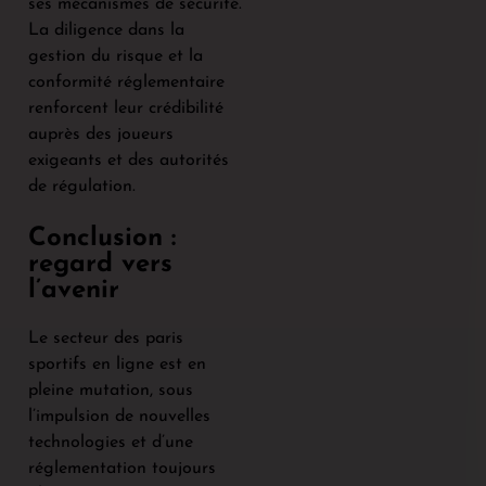
ses mécanismes de sécurité.
La diligence dans la
gestion du risque et la
conformité réglementaire
renforcent leur crédibilité
auprès des joueurs
exigeants et des autorités
de régulation.
Conclusion :
regard vers
l’avenir
Le secteur des paris
sportifs en ligne est en
pleine mutation, sous
l’impulsion de nouvelles
technologies et d’une
réglementation toujours