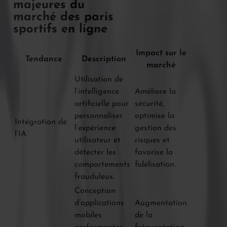
majeures du
marché des paris
sportifs en ligne
Impact sur le
Tendance
Description
marché
Utilisation de
l’intelligence
Améliore la
artificielle pour
sécurité,
personnaliser
optimise la
Intégration de
l’expérience
gestion des
l’IA
utilisateur et
risques et
détecter les
favorise la
comportements
fidélisation.
frauduleux.
Conception
d’applications
Augmentation
mobiles
de la