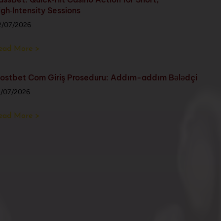
igh‑Intensity Sessions
2/07/2026
ead More >
ostbet Com Giriş Proseduru: Addım-addım Bələdçi
1/07/2026
ead More >