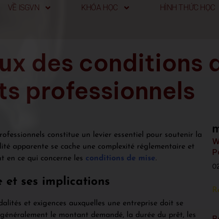
VỀ ISGVN
KHÓA HỌC
HÌNH THỨC HỌC
ux des conditions 
ts professionnels
m
professionnels constitue un levier essentiel pour soutenir la
W
ilité apparente se cache une complexité réglementaire et
P
t en ce qui concerne les
conditions de mise
.
0
et ses implications
R
alités et exigences auxquelles une entreprise doit se
 généralement le montant demandé, la durée du prêt, les
B