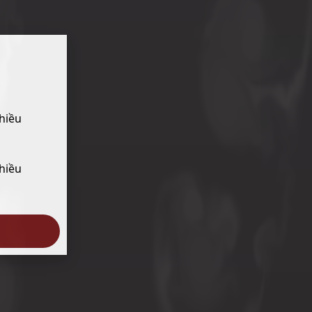
hiều
hiều