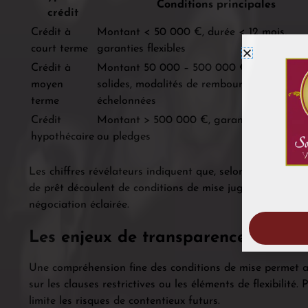
Conditions principales
crédit
Crédit à
Montant < 50 000 €, durée < 12 mois,
court terme
garanties flexibles
Crédit à
Montant 50 000 – 500 000 €, garanties
moyen
solides, modalités de remboursement
terme
échelonnées
Crédit
Montant > 500 000 €, garanties hypothéc
hypothécaire
ou pledges
Les chiffres révélateurs indiquent que, selon une étude 
de prêt découlent de conditions de mise jugées inadaptée
négociation éclairée.
Les enjeux de transparence et de n
Une compréhension fine des conditions de mise permet 
sur les clauses restrictives ou les éléments de flexibilité.
limite les risques de contentieux futurs.