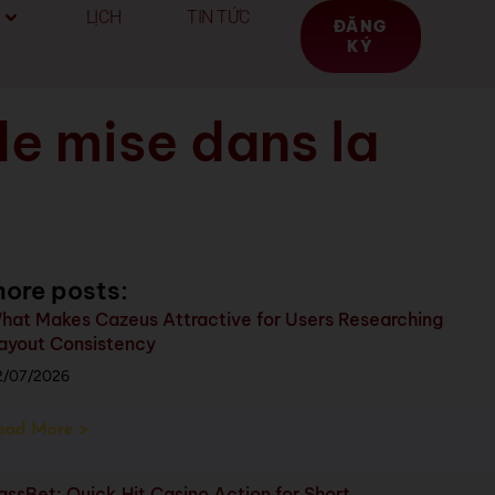
LỊCH
TIN TỨC
ĐĂNG
KÝ
de mise dans la
ore posts:
hat Makes Cazeus Attractive for Users Researching
ayout Consistency
2/07/2026
ead More >
assBet: Quick‑Hit Casino Action for Short,