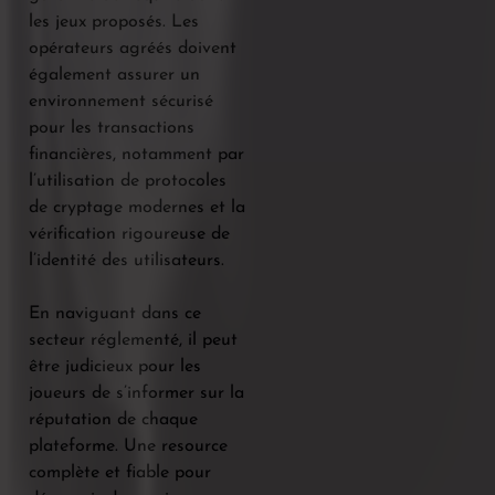
les jeux proposés. Les
opérateurs agréés doivent
également assurer un
environnement sécurisé
pour les transactions
financières, notamment par
l’utilisation de protocoles
de cryptage modernes et la
vérification rigoureuse de
l’identité des utilisateurs.
En naviguant dans ce
secteur réglementé, il peut
être judicieux pour les
joueurs de s’informer sur la
réputation de chaque
plateforme. Une resource
complète et fiable pour