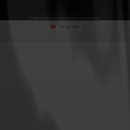
© 2025 International Sommelier Guild Vietnam. All rights reserved.
Tiếng Việt