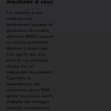
machines à sous
Les machines à sous
modernes sont
généralement équipées de
générateurs de nombres
aléatoires (RNG), assurant
un résultat entièrement
aléatoire à chaque spin.
Cela signifie que, d’un
point de vue statistique,
chaque tour est
indépendant du précédent.
Cependant, la
compréhension des
mécanismes de ces RNG
permet aux joueurs avertis
d’adopter des stratégies
adaptées, notamment en