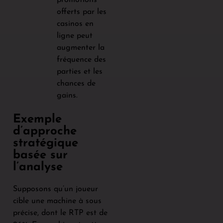
offerts par les
casinos en
ligne peut
augmenter la
fréquence des
parties et les
chances de
gains.
Exemple
d’approche
stratégique
basée sur
l’analyse
Supposons qu’un joueur
cible une machine à sous
précise, dont le RTP est de