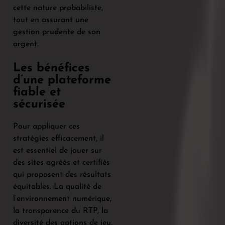
cette nature probabiliste,
tout en assurant une
gestion prudente de son
argent.
Les bénéfices
d’une plateforme
fiable et
sécurisée
Pour appliquer ces
stratégies efficacement, il
est essentiel de jouer sur
des sites agréés et certifiés
qui proposent des résultats
équitables. La qualité de
l’environnement numérique,
la transparence du RTP, la
diversité des options de jeu,