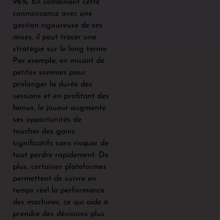
96%. En combinant cette
connaissance avec une
gestion rigoureuse de ses
mises, il peut tracer une
stratégie sur le long terme.
Par exemple, en misant de
petites sommes pour
prolonger la durée des
sessions et en profitant des
bonus, le joueur augmente
ses opportunités de
toucher des gains
significatifs sans risquer de
tout perdre rapidement. De
plus, certaines plateformes
permettent de suivre en
temps réel la performance
des machines, ce qui aide à
prendre des décisions plus