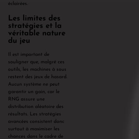
éclairées.
Les limites des
stratégies et la
véritable nature
du jeu
Il est important de
souligner que, malgré ces
outils, les machines à sous
restent des jeux de hasard.
Aucun système ne peut
garantir un gain, car le
RNG assure une
distribution aléatoire des
résultats. Les stratégies
avancées consistent donc
surtout à maximiser les
chances dans le cadre de