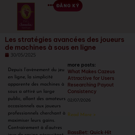
ĐĂNG KÝ
Les stratégies avancées des joueurs
de machines à sous en ligne
30/05/2025
more posts:
Depuis l’avènement du jeu
What Makes Cazeus
en ligne, la simplicité
Attractive for Users
Researching Payout
apparente des machines à
Consistency
sous a attiré un large
public, allant des amateurs
02/07/2026
occasionnels aux joueurs
professionnels cherchant à
Read More >
maximiser leurs gains.
Contrairement à d’autres
BassBet: Quick‑Hit