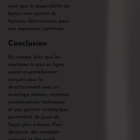
ainsi que la disponibilité de
bonus sont autant de
facteurs déterminants pour
une expérience optimisée.
Conclusion
En somme, bien que les
machines à sous en ligne
soient essentiellement
conçues pour le
divertissement avec un
avantage maison, certaines
connaissances techniques
et une gestion stratégique
permettent de jouer de
façon plus éclairée. Pour
découvrir des exemples
concrets et des outils