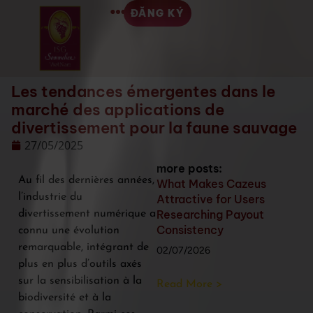
ĐĂNG KÝ
Les tendances émergentes dans le
marché des applications de
divertissement pour la faune sauvage
27/05/2025
more posts:
Au fil des dernières années,
What Makes Cazeus
l’industrie du
Attractive for Users
Researching Payout
divertissement numérique a
Consistency
connu une évolution
remarquable, intégrant de
02/07/2026
plus en plus d’outils axés
sur la sensibilisation à la
Read More >
biodiversité et à la