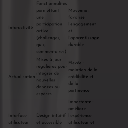
Fonctionnalités
permettant
Moyenne :
une
favorise
participation
l’engagement
Interactivité
active
et
(challenges,
l’apprentissage
quiz,
durable
commentaires)
Mises à jour
Élevée :
régulières pour
maintien de la
intégrer de
Actualisation
crédibilité et
nouvelles
de la
données ou
pertinence
espèces
Importante :
améliore
Interface
Design intuitif
l’expérience
utilisateur
et accessible
utilisateur et