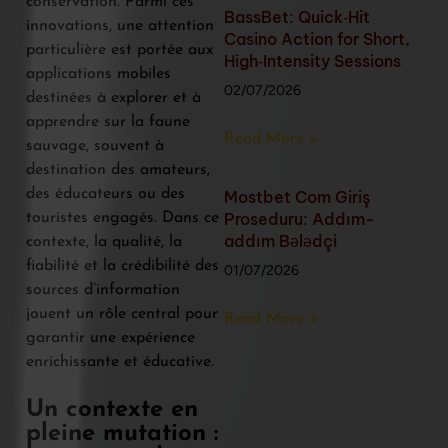
conservation. Parmi ces
BassBet: Quick‑Hit
innovations, une attention
Casino Action for Short,
particulière est portée aux
High‑Intensity Sessions
applications mobiles
02/07/2026
destinées à explorer et à
apprendre sur la faune
Read More >
sauvage, souvent à
destination des amateurs,
des éducateurs ou des
Mostbet Com Giriş
Proseduru: Addım-
touristes engagés. Dans ce
addım Bələdçi
contexte, la qualité, la
fiabilité et la crédibilité des
01/07/2026
sources d’information
jouent un rôle central pour
Read More >
garantir une expérience
enrichissante et éducative.
Un contexte en
pleine mutation :