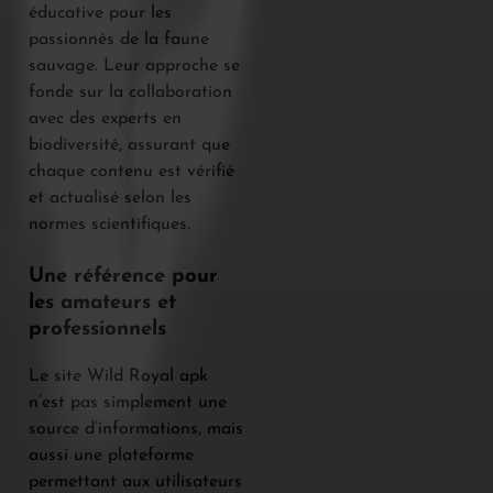
éducative pour les
passionnés de la faune
sauvage. Leur approche se
fonde sur la collaboration
avec des experts en
biodiversité, assurant que
chaque contenu est vérifié
et actualisé selon les
normes scientifiques.
Une référence pour
les amateurs et
professionnels
Le site Wild Royal apk
n’est pas simplement une
source d’informations, mais
aussi une plateforme
permettant aux utilisateurs