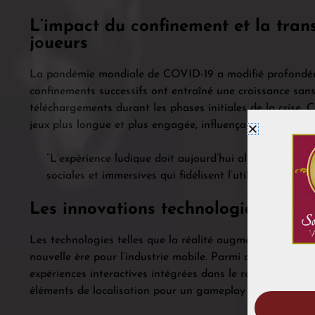
L’impact du confinement et la tra
joueurs
La pandémie mondiale de COVID-19 a modifié profondé
confinements successifs ont entraîné une croissance san
téléchargements durant les phases initiales de la crise.
jeux plus longue et plus engagée, influençant la concepti
“L’expérience ludique doit aujourd’hui aller au-delà d
sociales et immersives qui fidélisent l’utilisateur sur
Les innovations technologiques faç
Les technologies telles que la réalité augmentée, l’intell
nouvelle ère pour l’industrie mobile. Parmi ces avancées
expériences interactives intégrées dans le réel. Par exe
éléments de localisation pour un gameplay plus personna