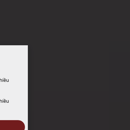
hiều
hiều