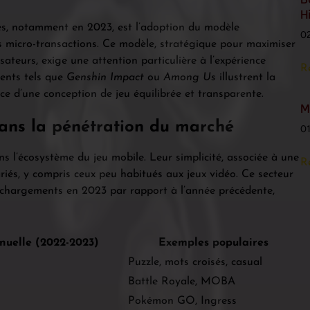
H
es, notamment en 2023, est l’adoption du modèle
0
 micro-transactions. Ce modèle, stratégique pour maximiser
ateurs, exige une attention particulière à l’expérience
R
ments tels que
Genshin Impact
ou
Among Us
illustrent la
ce d’une conception de jeu équilibrée et transparente.
M
 dans la pénétration du marché
0
s l’écosystème du jeu mobile. Leur simplicité, associée à une
R
riés, y compris ceux peu habitués aux jeux vidéo. Ce secteur
échargements en 2023 par rapport à l’année précédente,
nuelle (2022-2023)
Exemples populaires
Puzzle, mots croisés, casual
Battle Royale, MOBA
Pokémon GO, Ingress