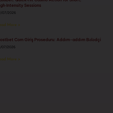
igh‑Intensity Sessions
2/07/2026
ead More >
ostbet Com Giriş Proseduru: Addım-addım Bələdçi
1/07/2026
ead More >