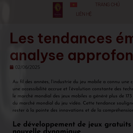
TRANG CHỦ
LIÊN HỆ
Les tendances ém
analyse approfon
02/06/2025
Au fil des années, l’industrie du jeu mobile a connu une 
une accessibilité accrue et l’évolution constante des tec
le marché mondial des jeux mobiles a généré plus de
173
du marché mondial du jeu vidéo. Cette tendance souligne 
rester à la pointe des innovations et de la compréhension
Le développement de jeux gratuits 
nouvelle dynamique