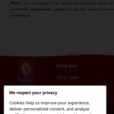
Note :
La croissance et les tendances évoquées dans cet 
sectorielle approfondie, garanties par des sources reconn
numérique.
Khóa học
Tổng quan
IWC Certificate
International
We respect your privacy
Sommelier Guild
Vietnam
AWC Certificate
Cookies help us improve your experience,
deliver personalized content, and analyze
SDP Certificate