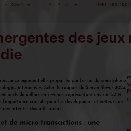
VỀ ISGVN
KHÓA HỌC
HÌNH THỨC HỌC
ergentes des jeux 
die
m
croissance exponentielle, propulsée par l’essor du smartphone,
W
hnologies interactives. Selon le rapport de Sensor Tower 2023,
P
 milliards de dollars
en revenus, représentant environ 52 %
0
l’importance cruciale pour les développeurs et éditeurs de
 des attentes des utilisateurs.
R
et de micro-transactions : une
B