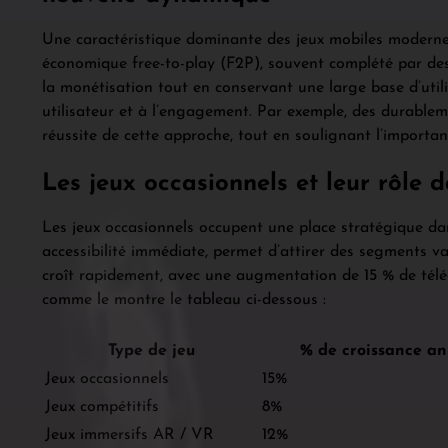
Une caractéristique dominante des jeux mobiles modern
économique free-to-play (F2P), souvent complété par des
la monétisation tout en conservant une large base d’utilis
utilisateur et à l’engagement. Par exemple, des durable
réussite de cette approche, tout en soulignant l’importan
Les jeux occasionnels et leur rôle
Les jeux occasionnels occupent une place stratégique dan
accessibilité immédiate, permet d’attirer des segments va
croît rapidement, avec une augmentation de 15 % de tél
comme le montre le tableau ci-dessous :
Type de jeu
% de croissance an
Jeux occasionnels
15%
Jeux compétitifs
8%
Jeux immersifs AR / VR
12%