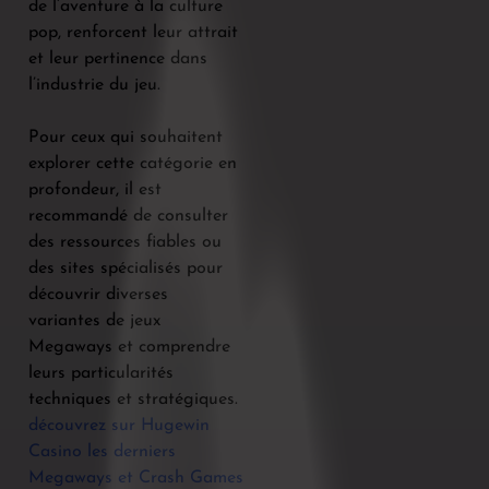
de l’aventure à la culture
pop, renforcent leur attrait
et leur pertinence dans
l’industrie du jeu.
Pour ceux qui souhaitent
explorer cette catégorie en
profondeur, il est
recommandé de consulter
des ressources fiables ou
des sites spécialisés pour
découvrir diverses
variantes de jeux
Megaways et comprendre
leurs particularités
techniques et stratégiques.
découvrez sur Hugewin
Casino les derniers
Megaways et Crash Games