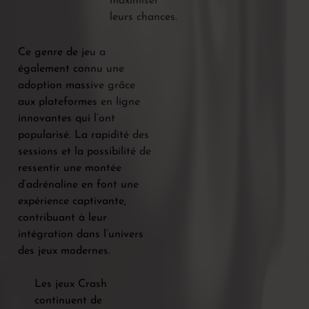
maximiser
leurs chances.
Ce genre de jeu a
également connu une
adoption massive grâce
aux plateformes en ligne
innovantes qui l’ont
popularisé. La rapidité des
sessions et la possibilité de
ressentir une montée
d’adrénaline en font une
expérience captivante,
contribuant à leur
intégration dans l’univers
des jeux modernes.
Les jeux Crash
continuent de