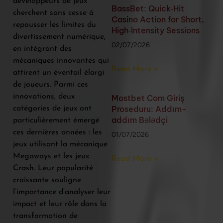
développeurs de jeux
BassBet: Quick‑Hit
cherchent sans cesse à
Casino Action for Short,
repousser les limites du
High‑Intensity Sessions
divertissement numérique,
02/07/2026
en intégrant des
mécaniques innovantes qui
Read More >
attirent un éventail élargi
de joueurs. Parmi ces
innovations, deux
Mostbet Com Giriş
Proseduru: Addım-
catégories de jeux ont
addım Bələdçi
particulièrement émergé
ces dernières années : les
01/07/2026
jeux utilisant la mécanique
Megaways et les jeux
Read More >
Crash. Leur popularité
croissante souligne
l’importance d’analyser leur
impact et leur rôle dans la
transformation de