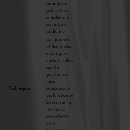
popularité
grâce à sa
simplicité et
sa nature
addictive.
Les joueurs
utilisent des
stratégies
variées, telles
que la
gestion de
mise
Techniques
progressive
ou la décision
basée sur la
tendance
précédente,
pour