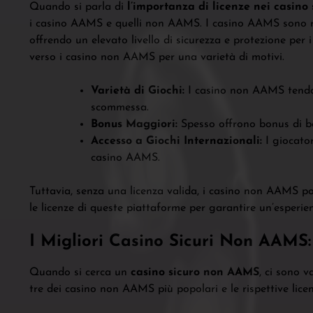
Quando si parla di
l’importanza di licenze nei casino
i casino AAMS e quelli non AAMS. I casino AAMS sono reg
offrendo un elevato livello di sicurezza e protezione per 
verso i casino non AAMS per una varietà di motivi.
Varietà di Giochi:
I casino non AAMS tendo
scommessa.
Bonus Maggiori:
Spesso offrono bonus di b
Accesso a Giochi Internazionali:
I giocator
casino AAMS.
Tuttavia, senza una licenza valida, i casino non AAMS p
le licenze di queste piattaforme per garantire un’esperien
I Migliori Casino Sicuri Non AAMS
Quando si cerca un
casino sicuro non AAMS
, ci sono 
tre dei casino non AAMS più popolari e le rispettive licen