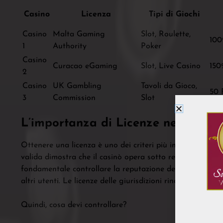
Casino
Licenza
Tipi di Giochi
Casino
Malta Gaming
Slot, Roulette,
100
1
Authority
Poker
Casino
Curacao eGaming
Slot, Live Casino
150
2
Casino
UK Gambling
Tavoli da Gioco,
50 
3
Commission
Slot
L’importanza di Licenze nei Casin
Ottenere una licenza è uno dei criteri più importanti qu
valida dimostra che il casinò opera sotto regolamenti rig
fondamentale controllare la reputazione del fornitore dell
altri utenti. Le licenze delle giurisdizioni rinomate, com
Quindi, cosa devi controllare?