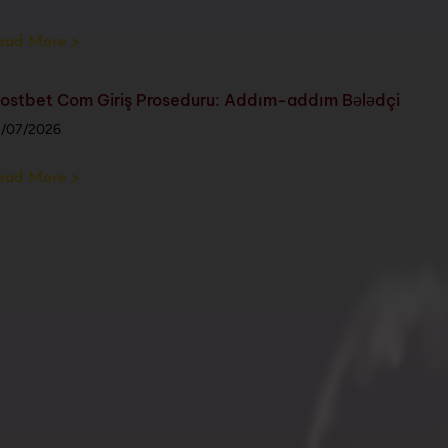
ead More >
ostbet Com Giriş Proseduru: Addım-addım Bələdçi
1/07/2026
ead More >