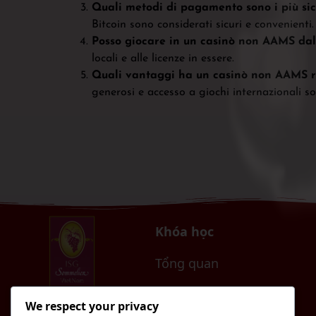
Quali metodi di pagamento sono i più si
Bitcoin sono considerati sicuri e convenienti.
Posso giocare in un casinò non AAMS dall
locali e alle licenze in essere.
Quali vantaggi ha un casinò non AAMS r
generosi e accesso a giochi internazionali s
Khóa học
Tổng quan
IWC Certificate
International
We respect your privacy
Sommelier Guild