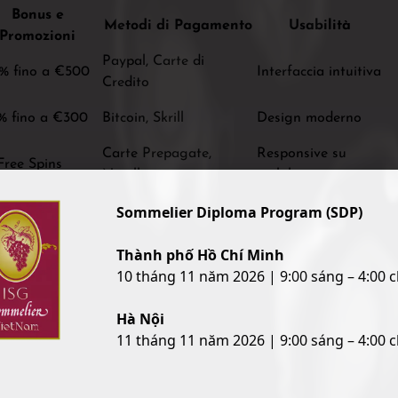
Bonus e
Metodi di Pagamento
Usabilità
Promozioni
Paypal, Carte di
% fino a €500
Interfaccia intuitiva
Credito
% fino a €300
Bitcoin, Skrill
Design moderno
Carte Prepagate,
Responsive su
Free Spins
Neteller
mobile
Sommelier Diploma Program (SDP)
o Sicuri Non AAMS
Thành phố Hồ Chí Minh
ando si scelgono i
casino sicuri non AAMS
. Una licenza
10 tháng 11 năm 2026 | 9:00 sáng – 4:00 c
orosi e offre una protezione adeguata per i giocatori. È
a licenza e verificare eventuali recensioni o esperienze di
Hà Nội
e Malta o il Regno Unito, offrono garanzie aggiuntive.
11 tháng 11 năm 2026 | 9:00 sáng – 4:00 c