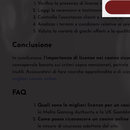
Verifica la presenza di licenze valide da enti 
Leggi le recensioni e testimonianze degli ute
Controlla l’assistenza clienti e i metodi di co
Analizza i termini e condizioni relative ai pre
Valuta la varietà di giochi offerti e la qualit
Conclusione
In conclusione,
l’importanza di licenze nei casino sic
consapevole basata sui criteri sopra menzionati, potrete i
inutili. Assicuratevi di fare ricerche approfondite e di sce
migliori casino online
.
FAQ
Quali sono le migliori licenze per un cas
la Malta Gaming Authority e la UK Gambling
Come posso riconoscere un casinò online 
le misure di sicurezza adottate dal sito.