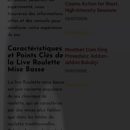
un joueur débutant ou
Casino Action for Short,
expérimenté, vous
High‑Intensity Sessions
trouverez des informations
02/07/2026
utiles et des conseils pour
améliorer votre expérience
Read More >
de jeu.
Caractéristiques
Mostbet Com Giriş
et Points Clés de
Proseduru: Addım-
la Live Roulette
addım Bələdçi
Mise Basse
01/07/2026
La live Roulette mise basse
Read More >
est une variante populaire
du jeu classique de
roulette, qui se caractérise
par des mises plus faibles
que dans les tables de
roulette traditionnelles.