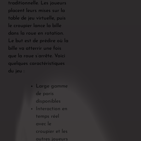
traditionnelle. Les joueurs
placent leurs mises sur la
table de jeu virtuelle, puis
le croupier lance la bille
dans la roue en rotation.
Le but est de prédire où la
bille va atterrir une fois
que la roue s’arrête. Voici
quelques caractéristiques
du jeu :
Large gamme
de paris
disponibles
Interaction en
temps réel
avec le
croupier et les
autres joueurs