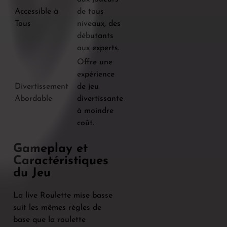
Accessible à
de tous
Tous
niveaux, des
débutants
aux experts.
Offre une
expérience
Divertissement
de jeu
Abordable
divertissante
à moindre
coût.
Gameplay et
Caractéristiques
du Jeu
La live Roulette mise basse
suit les mêmes règles de
base que la roulette