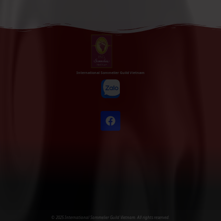
International Sommelier Guild Vietnam
© 2025 International Sommelier Guild Vietnam. All rights reserved.