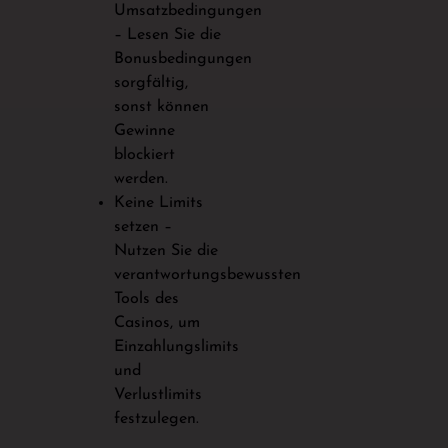
Umsatzbedingungen
– Lesen Sie die
Bonusbedingungen
sorgfältig,
sonst können
Gewinne
blockiert
werden.
Keine Limits
setzen –
Nutzen Sie die
verantwortungsbewussten
Tools des
Casinos, um
Einzahlungslimits
und
Verlustlimits
festzulegen.