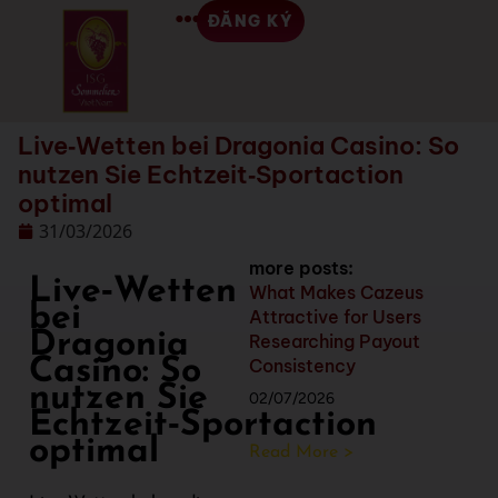
ĐĂNG KÝ
Live‑Wetten bei Dragonia Casino: So
nutzen Sie Echtzeit‑Sportaction
optimal
31/03/2026
more posts:
Live‑Wetten
What Makes Cazeus
bei
Attractive for Users
Dragonia
Researching Payout
Consistency
Casino: So
nutzen Sie
02/07/2026
Echtzeit‑Sportaction
optimal
Read More >