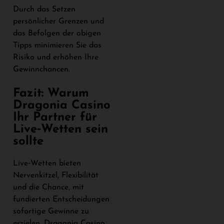
Durch das Setzen
persönlicher Grenzen und
das Befolgen der obigen
Tipps minimieren Sie das
Risiko und erhöhen Ihre
Gewinnchancen.
Fazit: Warum
Dragonia Casino
Ihr Partner für
Live‑Wetten sein
sollte
Live‑Wetten bieten
Nervenkitzel, Flexibilität
und die Chance, mit
fundierten Entscheidungen
sofortige Gewinne zu
erzielen. Dragonia Casino