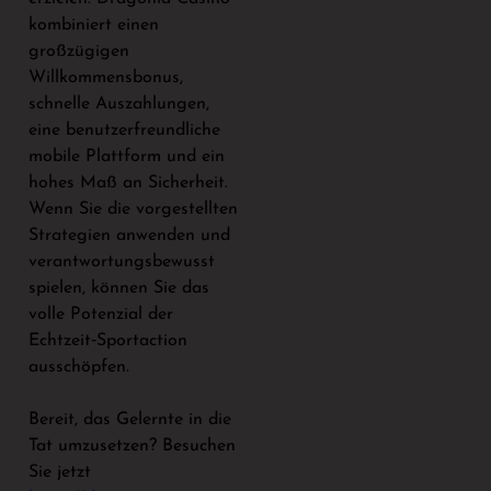
kombiniert einen
großzügigen
Willkommensbonus,
schnelle Auszahlungen,
eine benutzerfreundliche
mobile Plattform und ein
hohes Maß an Sicherheit.
Wenn Sie die vorgestellten
Strategien anwenden und
verantwortungsbewusst
spielen, können Sie das
volle Potenzial der
Echtzeit‑Sportaction
ausschöpfen.
Bereit, das Gelernte in die
Tat umzusetzen? Besuchen
Sie jetzt