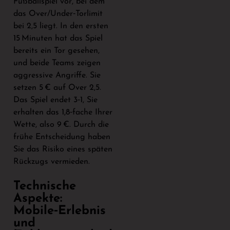
Fußballspiel vor, bei dem
das Over/Under‑Torlimit
bei 2,5 liegt. In den ersten
15 Minuten hat das Spiel
bereits ein Tor gesehen,
und beide Teams zeigen
aggressive Angriffe. Sie
setzen 5 € auf Over 2,5.
Das Spiel endet 3‑1, Sie
erhalten das 1,8‑fache Ihrer
Wette, also 9 €. Durch die
frühe Entscheidung haben
Sie das Risiko eines späten
Rückzugs vermieden.
Technische
Aspekte:
Mobile‑Erlebnis
und