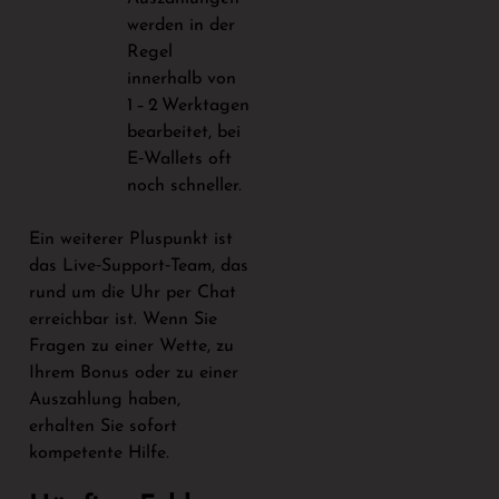
werden in der
Regel
innerhalb von
1 – 2 Werktagen
bearbeitet, bei
E‑Wallets oft
noch schneller.
Ein weiterer Pluspunkt ist
das Live‑Support‑Team, das
rund um die Uhr per Chat
erreichbar ist. Wenn Sie
Fragen zu einer Wette, zu
Ihrem Bonus oder zu einer
Auszahlung haben,
erhalten Sie sofort
kompetente Hilfe.