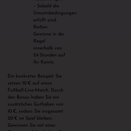
– Sobald die
Umsatzbedingungen
erfüllt sind,
fließen
Gewinne in der
Regel
innerhalb von
24 Stunden auf
Ihr Konto.
Ein konkretes Beispiel: Sie
setzen 10 € auf einen
Fußball‑Live‑Match. Durch
den Bonus haben Sie ein
zusätzliches Guthaben von
10 €, sodass Sie insgesamt
20 € im Spiel bleiben.
Gewinnen Sie mit einer