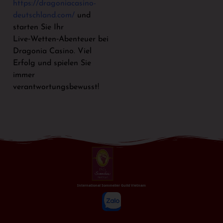
https://dragoniacasino-
deutschland.com/
und
starten Sie Ihr
Live‑Wetten‑Abenteuer bei
Dragonia Casino. Viel
Erfolg und spielen Sie
immer
verantwortungsbewusst!
International Sommelier Guild Vietnam