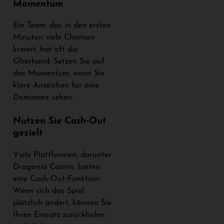
Momentum
Ein Team, das in den ersten
Minuten viele Chancen
kreiert, hat oft die
Oberhand. Setzen Sie auf
das Momentum, wenn Sie
klare Anzeichen für eine
Dominanz sehen.
Nutzen Sie Cash‑Out
gezielt
Viele Plattformen, darunter
Dragonia Casino, bieten
eine Cash‑Out‑Funktion.
Wenn sich das Spiel
plötzlich ändert, können Sie
Ihren Einsatz zurückholen