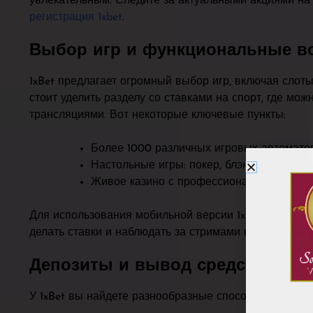
увлекательным. Следите за актуальными акциями на
регистрация 1xbet
.
Выбор игр и функциональные в
1xBet предлагает огромный выбор игр, включая слоты
стоит уделить разделу со ставками на спорт, где мо
трансляциями. Вот некоторые ключевые пункты:
Более 1000 различных игровых автоматов
Настольные игры: покер, блэкджек и рулет
Живое казино с профессиональными дил
Для использования мобильной версии 1xBet достаточ
делать ставки и наблюдать за стримами в любое вре
Депозиты и вывод средств в 1xB
У 1xBet вы найдете разнообразные способы пополнен