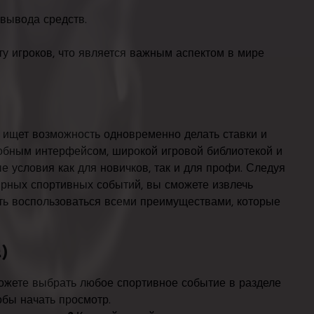
вывода средств.
у игроков, что является важным аспектом в мире
о ищет возможность одновременно делать ставки и
обным интерфейсом, широкой игровой библиотекой и
 условия как для новичков, так и для профи. Следуя
ярных спортивных событий, вы сможете извлечь
сть воспользоваться всеми преимуществами, которые
)
жете выбрать любое спортивное событие в разделе
бы начать просмотр.