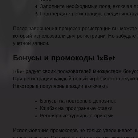
Заполните необходимые поля, включая про
Подтвердите регистрацию, следуя инстру
После завершения процесса регистрации вы можете 
который использовали для регистрации. Не забудьт
учетной записи.
Бонусы и промокоды 1xBet
1xBet радует своих пользователей множеством бонус
При регистрации каждый новый игрок может получит
Некоторые популярные акции включают:
Бонусы на повторные депозиты.
Кэшбэк на проигранные ставки.
Регулярные турниры с призами.
Использование промокодов не только увеличивает ш