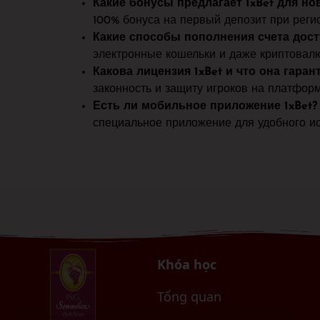
Какие бонусы предлагает 1xBet для но
100% бонуса на первый депозит при реги
Какие способы пополнения счета дос
электронные кошельки и даже криптовал
Какова лицензия 1xBet и что она гаран
законность и защиту игроков на платформ
Есть ли мобильное приложение 1xBet?
специальное приложение для удобного ис
Khóa học
Tổng quan