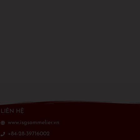
LIÊN HỆ
www.isgsommelier.vn
+84-28-39716002