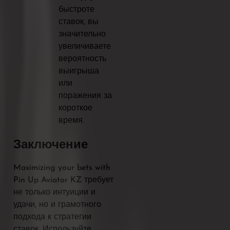
быстроте
ставок, вы
значительно
увеличиваете
вероятность
выигрыша
или
поражения за
короткое
время.
Заключение
Maximizing your bets with
Pin Up Aviator KZ требует
не только интуиции и
удачи, но и грамотного
подхода к стратегии
ставок. Используйте