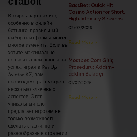
ставок
BassBet: Quick‑Hit
Casino Action for Short,
В мире азартных игр,
High‑Intensity Sessions
особенно в онлайн-
02/07/2026
беттинге, правильный
выбор платформы может
Read More >
многое изменить. Если вы
хотите максимально
Mostbet Com Giriş
повысить свои шансы на
Proseduru: Addım-
успех, играя в Pin Up
addım Bələdçi
Aviator KZ, вам
необходимо рассмотреть
01/07/2026
несколько ключевых
аспектов. Этот
Read More >
уникальный слот
предлагает игрокам не
только возможность
сделать ставки, но и
разнообразные стратегии,