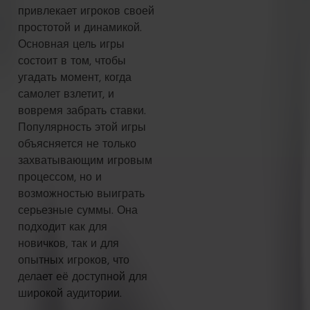
привлекает игроков своей
простотой и динамикой.
Основная цель игры
состоит в том, чтобы
угадать момент, когда
самолет взлетит, и
вовремя забрать ставки.
Популярность этой игры
объясняется не только
захватывающим игровым
процессом, но и
возможностью выиграть
серьезные суммы. Она
подходит как для
новичков, так и для
опытных игроков, что
делает её доступной для
широкой аудитории.