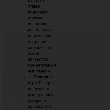
Быстрые
ставки
позволяют
игрокам
оперативно
реагировать
на изменения
в игровой
ситуации, что
может
привести к
моментальным
выигрышам.
Возврат к
игре:
Быстрое
введение и
вывод ставок
ускоряет весь
процесс, что