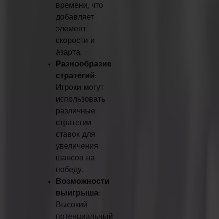
времени, что
добавляет
элемент
скорости и
азарта.
Разнообразие
стратегий:
Игроки могут
использовать
различные
стратегии
ставок для
увеличения
шансов на
победу.
Возможности
выигрыша:
Высокий
потенциальный