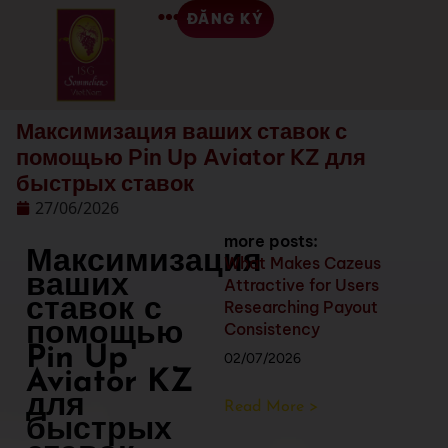
ĐĂNG KÝ
Максимизация ваших ставок с
помощью Pin Up Aviator KZ для
быстрых ставок
27/06/2026
more posts:
Максимизация
What Makes Cazeus
ваших
Attractive for Users
ставок с
Researching Payout
Consistency
помощью
Pin Up
02/07/2026
Aviator KZ
для
Read More >
быстрых