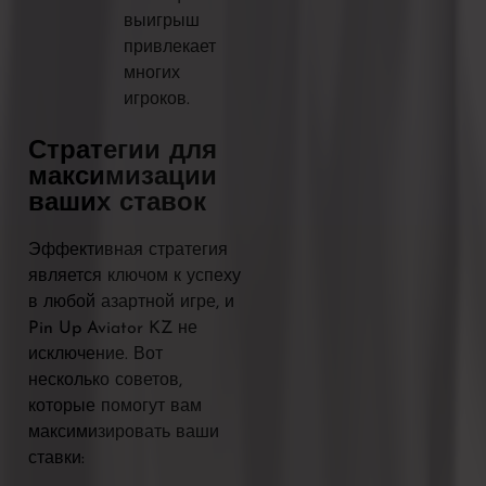
выигрыш
привлекает
многих
игроков.
Стратегии для
максимизации
ваших ставок
Эффективная стратегия
является ключом к успеху
в любой азартной игре, и
Pin Up Aviator KZ не
исключение. Вот
несколько советов,
которые помогут вам
максимизировать ваши
ставки: