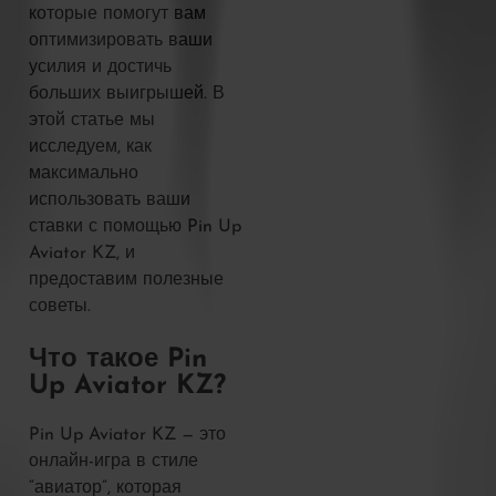
которые помогут вам
оптимизировать ваши
усилия и достичь
больших выигрышей. В
этой статье мы
исследуем, как
максимально
использовать ваши
ставки с помощью Pin Up
Aviator KZ, и
предоставим полезные
советы.
Что такое Pin
Up Aviator KZ?
Pin Up Aviator KZ — это
онлайн-игра в стиле
“авиатор”, которая