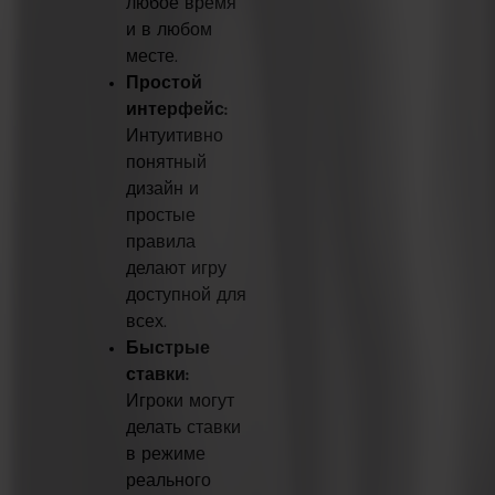
любое время
и в любом
месте.
Простой
интерфейс:
Интуитивно
понятный
дизайн и
простые
правила
делают игру
доступной для
всех.
Быстрые
ставки:
Игроки могут
делать ставки
в режиме
реального