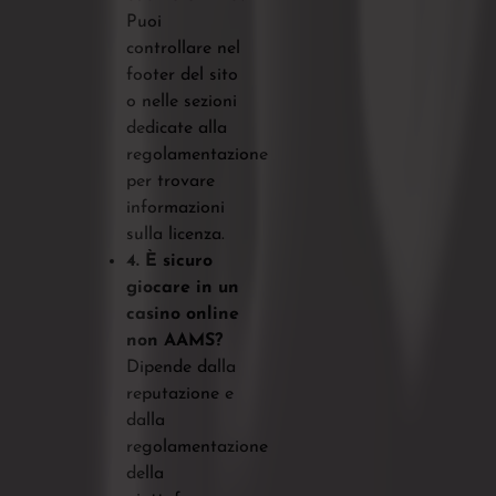
Puoi
controllare nel
footer del sito
o nelle sezioni
dedicate alla
regolamentazione
per trovare
informazioni
sulla licenza.
4. È sicuro
giocare in un
casino online
non AAMS?
Dipende dalla
reputazione e
dalla
regolamentazione
della