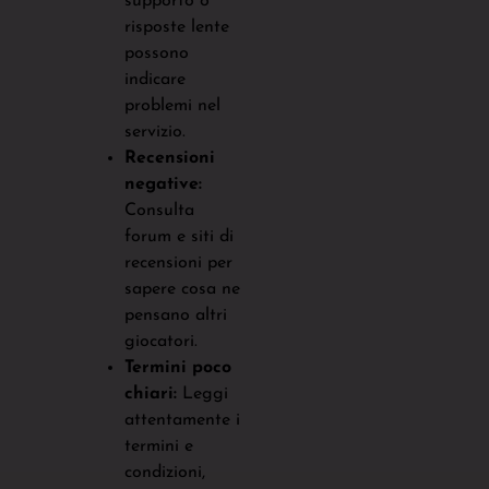
supporto o
risposte lente
possono
indicare
problemi nel
servizio.
Recensioni
negative:
Consulta
forum e siti di
recensioni per
sapere cosa ne
pensano altri
giocatori.
Termini poco
chiari:
Leggi
attentamente i
termini e
condizioni,