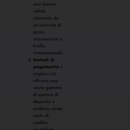
una licenza
valida
rilasciata da
un’autorità di
gioco
riconosciuta a
livello
internazionale.
Metodi di
pagamento:
I
migliori siti
offrono una
vasta gamma
di opzioni di
deposito e
prelievo, come
carte di
credito,
portafogli