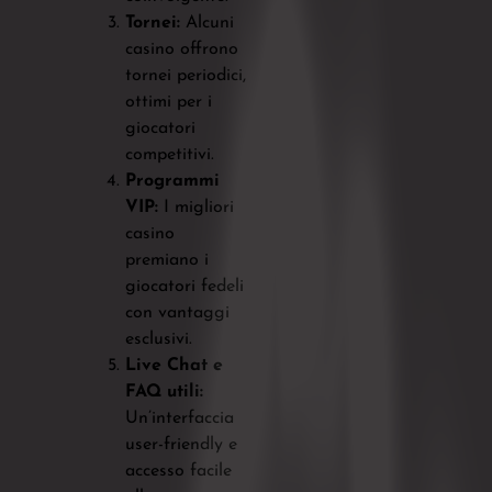
Tornei:
Alcuni
casino offrono
tornei periodici,
ottimi per i
giocatori
competitivi.
Programmi
VIP:
I migliori
casino
premiano i
giocatori fedeli
con vantaggi
esclusivi.
Live Chat e
FAQ utili:
Un’interfaccia
user-friendly e
accesso facile