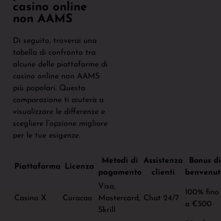
casino online
non AAMS
Di seguito, troverai una
tabella di confronto tra
alcune delle piattaforme di
casino online non AAMS
più popolari. Questa
comparazione ti aiuterà a
visualizzare le differenze e
scegliere l’opzione migliore
per le tue esigenze.
Metodi di
Assistenza
Bonus di
Piattaforma
Licenza
pagamento
clienti
benvenut
Visa,
100% fino
Casino X
Curacao
Mastercard,
Chat 24/7
a €500
Skrill