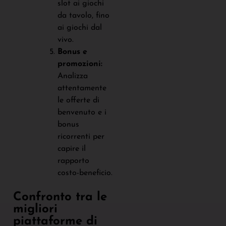
slot ai giochi
da tavolo, fino
ai giochi dal
vivo.
Bonus e
promozioni:
Analizza
attentamente
le offerte di
benvenuto e i
bonus
ricorrenti per
capire il
rapporto
costo-beneficio.
Confronto tra le
migliori
piattaforme di