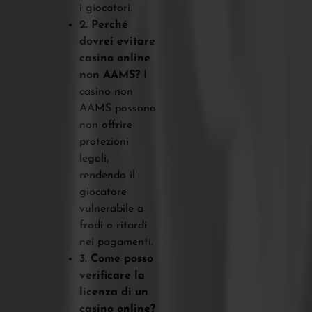
i giocatori.
2. Perché
dovrei evitare
casino online
non AAMS?
I
casino non
AAMS possono
non offrire
protezioni
legali,
rendendo il
giocatore
vulnerabile a
frodi o ritardi
nei pagamenti.
3. Come posso
verificare la
licenza di un
casino online?