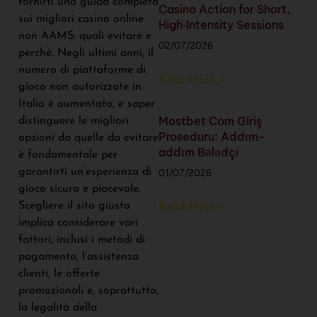
fornirti una guida completa
Casino Action for Short,
sui migliori casino online
High‑Intensity Sessions
non AAMS: quali evitare e
02/07/2026
perché. Negli ultimi anni, il
numero di piattaforme di
Read More >
gioco non autorizzate in
Italia è aumentato, e saper
Mostbet Com Giriş
distinguere le migliori
Proseduru: Addım-
opzioni da quelle da evitare
addım Bələdçi
è fondamentale per
garantirti un’esperienza di
01/07/2026
gioco sicura e piacevole.
Scegliere il sito giusto
Read More >
implica considerare vari
fattori, inclusi i metodi di
pagamento, l’assistenza
clienti, le offerte
promozionali e, soprattutto,
la legalità della