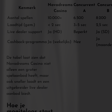
Novadreams
Concurrent
Concur
Kenmerk
Casino
A
B
Aantal spellen
10.000+
6.500
8.200
Laadtijd (gem.)
< 2 sec
3–5 sec
2,5 sec
Live dealer support
Ja (HD)
Beperkt
Ja (SD)
Ja
Cashback‑programma
Ja (wekelijks)
Nee
(maandel
De tabel laat zien dat
Novadreams Casino niet
alleen een groter
spelaanbod heeft, maar
ook sneller laadt en een
uitgebreider live dealer
aanbod biedt.
Hoe je
moeiteloos start