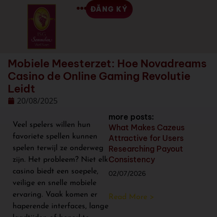
ĐĂNG KÝ
Mobiele Meesterzet: Hoe Novadreams
Casino de Online Gaming Revolutie
Leidt
20/08/2025
more posts:
Veel spelers willen hun
What Makes Cazeus
favoriete spellen kunnen
Attractive for Users
Researching Payout
spelen terwijl ze onderweg
Consistency
zijn. Het probleem? Niet elk
casino biedt een soepele,
02/07/2026
veilige en snelle mobiele
ervaring. Vaak komen er
Read More >
haperende interfaces, lange