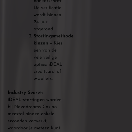
bankafschrift.
De verificatie
wordt binnen
24 uur
afgerond.
Stortingsmethode
kiezen
– Kies
een van de
vele veilige
opties: iDEAL,
creditcard, of
e‑wallets.
Industry Secret:
iDEAL‑stortingen worden
bij Novadreams Casino
meestal binnen enkele
seconden verwerkt,
waardoor je meteen kunt