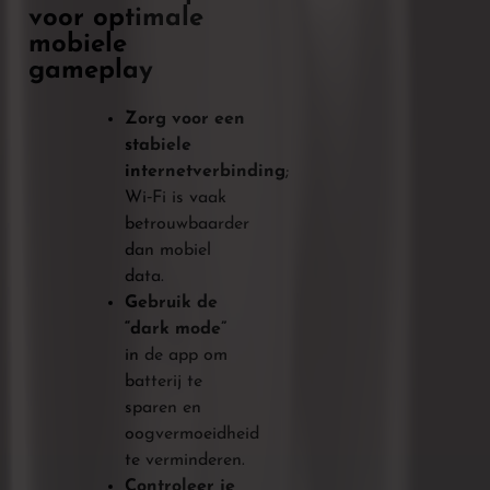
voor optimale
mobiele
gameplay
Zorg voor een
stabiele
internetverbinding
;
Wi‑Fi is vaak
betrouwbaarder
dan mobiel
data.
Gebruik de
“dark mode”
in de app om
batterij te
sparen en
oogvermoeidheid
te verminderen.
Controleer je