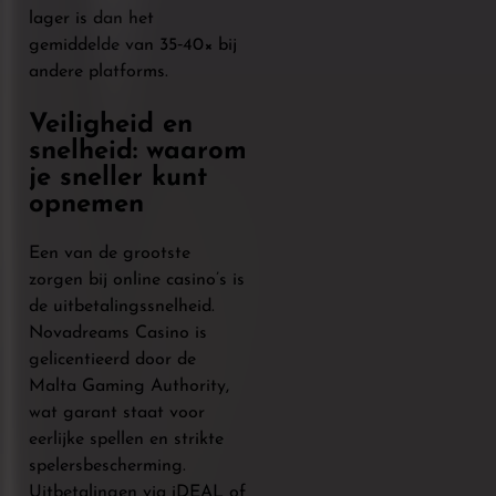
lager is dan het
gemiddelde van 35‑40× bij
andere platforms.
Veiligheid en
snelheid: waarom
je sneller kunt
opnemen
Een van de grootste
zorgen bij online casino’s is
de uitbetalingssnelheid.
Novadreams Casino is
gelicentieerd door de
Malta Gaming Authority,
wat garant staat voor
eerlijke spellen en strikte
spelersbescherming.
Uitbetalingen via iDEAL of