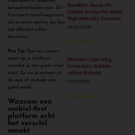
laadtijden of beperkte
BassBet: Quick‑Hit
betaalmethoden voor. Dit
Casino Action for Short,
frustreert zowel beginners
High‑Intensity Sessions
als ervaren spelers die hun
02/07/2026
tijd efficiënt willen
benutten.
Read More >
Pro Tip:
Test een casino
eerst op je telefoon
Mostbet Com Giriş
Proseduru: Addım-
voordat je een grote inzet
addım Bələdçi
doet. Zo zie je meteen of
de app of mobiele site
01/07/2026
goed werkt.
Read More >
Waarom een
mobiel‑first
platform echt
het verschil
maakt