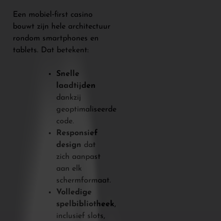
Een mobiel‑first casino
bouwt zijn hele architectuur
rondom smartphones en
tablets. Dat betekent:
Snelle
laadtijden
dankzij
geoptimaliseerde
code.
Responsief
design
dat
zich aanpast
aan elk
schermformaat.
Volledige
spelbibliotheek
,
inclusief slots,