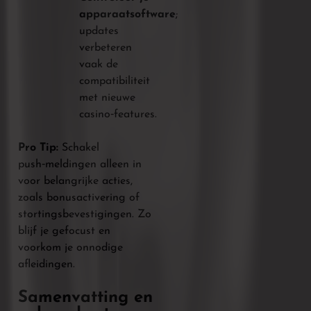
apparaatsoftware
;
updates
verbeteren
vaak de
compatibiliteit
met nieuwe
casino‑features.
Pro Tip:
Schakel
push‑meldingen alleen in
voor belangrijke acties,
zoals bonusactivering of
stortingsbevestigingen. Zo
blijf je gefocust en
voorkom je onnodige
afleidingen.
Samenvatting en