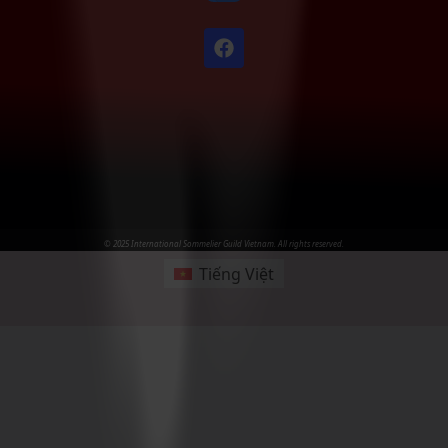
© 2025 International Sommelier Guild Vietnam. All rights reserved.
Tiếng Việt