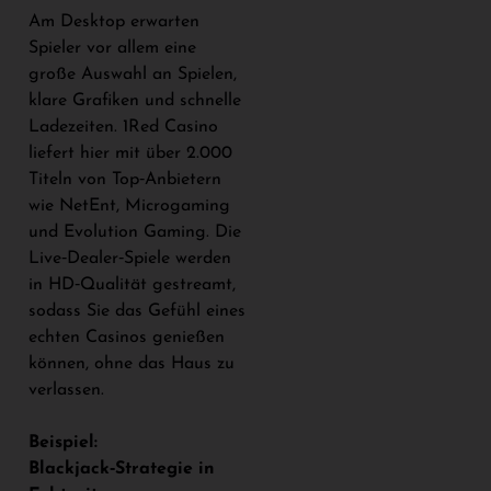
Am Desktop erwarten
Spieler vor allem eine
große Auswahl an Spielen,
klare Grafiken und schnelle
Ladezeiten. 1Red Casino
liefert hier mit über 2.000
Titeln von Top‑Anbietern
wie NetEnt, Microgaming
und Evolution Gaming. Die
Live‑Dealer‑Spiele werden
in HD‑Qualität gestreamt,
sodass Sie das Gefühl eines
echten Casinos genießen
können, ohne das Haus zu
verlassen.
Beispiel:
Blackjack‑Strategie in