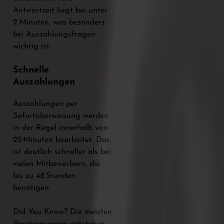
Antwortzeit liegt bei unter
2 Minuten, was besonders
bei Auszahlungsfragen
wichtig ist.
Schnelle
Auszahlungen
Auszahlungen per
Sofortüberweisung werden
in der Regel innerhalb von
25 Minuten bearbeitet. Das
ist deutlich schneller als bei
vielen Mitbewerbern, die
bis zu 48 Stunden
benötigen.
Did You Know? Die meisten