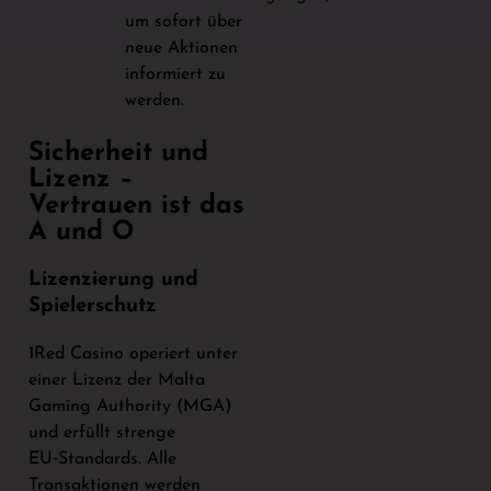
um sofort über
neue Aktionen
informiert zu
werden.
Sicherheit und
Lizenz –
Vertrauen ist das
A und O
Lizenzierung und
Spielerschutz
1Red Casino operiert unter
einer Lizenz der Malta
Gaming Authority (MGA)
und erfüllt strenge
EU‑Standards. Alle
Transaktionen werden