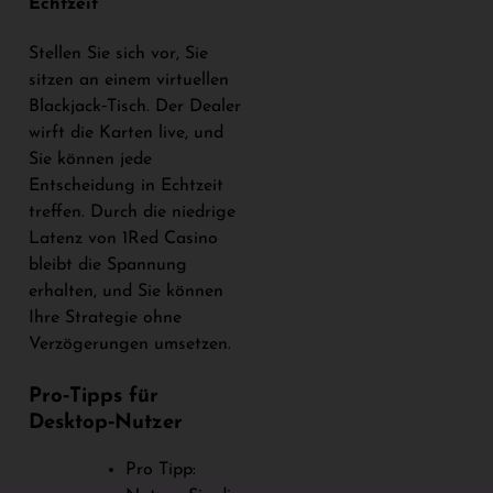
Echtzeit
Stellen Sie sich vor, Sie
sitzen an einem virtuellen
Blackjack‑Tisch. Der Dealer
wirft die Karten live, und
Sie können jede
Entscheidung in Echtzeit
treffen. Durch die niedrige
Latenz von 1Red Casino
bleibt die Spannung
erhalten, und Sie können
Ihre Strategie ohne
Verzögerungen umsetzen.
Pro‑Tipps für
Desktop‑Nutzer
Pro Tipp: