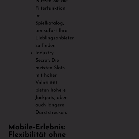
Nutzen Sie die
Filterfunktion
im
Spielkatalog,
um sofort Ihre
Lieblingsanbieter
zu finden.
Industry
Secret: Die
meisten Slots
mit hoher
Volatilität
bieten höhere
Jackpots, aber
auch längere
Durststrecken.
Mobile‑Erlebnis:
Flexibilität ohne