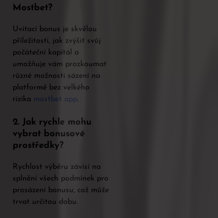
Mostbet?
Uvítací bonus je skvělou
příležitostí, jak zvýšit svůj
počáteční kapitál a
umožňuje vám prozkoumat
různé možnosti sázení na
platformě bez velkého
rizika
mostbet app
.
2. Jak rychle mohu
vybrat bonusové
prostředky?
Rychlost výběru závisí na
splnění všech podmínek pro
prosázení bonusu, což může
trvat určitou dobu.