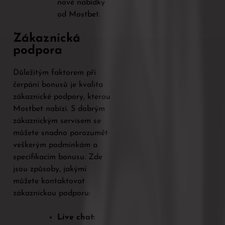
nové nabídky
od Mostbet.
Zákaznická
podpora
Důležitým faktorem při
čerpání bonusů je kvalita
zákaznické podpory, kterou
Mostbet nabízí. S dobrým
zákaznickým servisem se
můžete snadno porozumět
veškerým podmínkám a
specifikacím bonusu. Zde
jsou způsoby, jakými
můžete kontaktovat
zákaznickou podporu:
Live chat: