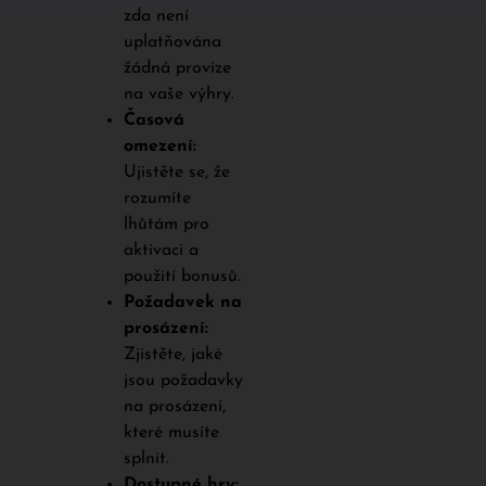
zda není
uplatňována
žádná provize
na vaše výhry.
Časová
omezení:
Ujistěte se, že
rozumíte
lhůtám pro
aktivaci a
použití bonusů.
Požadavek na
prosázení:
Zjistěte, jaké
jsou požadavky
na prosázení,
které musíte
splnit.
Dostupné hry: