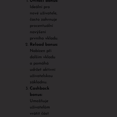
Uvítací bonus:
Ideální pro
nové uživatele,
často zahrnuje
procentuální
navýšení
prvního vkladu.
Reload bonus:
Nabízen při
dalším vkladu
a pomáhá
udržet aktivní
uživatelskou
základnu.
Cashback
bonus:
Umožňuje
uživatelům
vrátit část