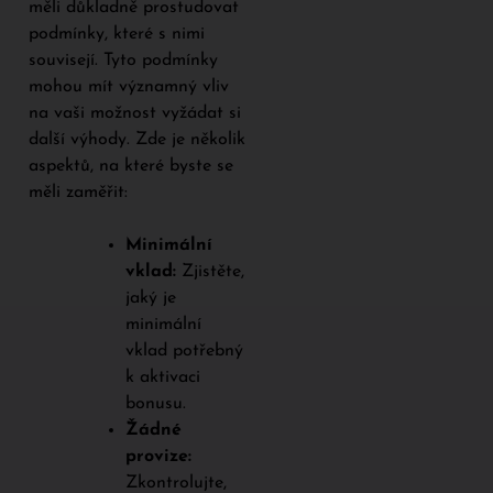
měli důkladně prostudovat
podmínky, které s nimi
souvisejí. Tyto podmínky
mohou mít významný vliv
na vaši možnost vyžádat si
další výhody. Zde je několik
aspektů, na které byste se
měli zaměřit:
Minimální
vklad:
Zjistěte,
jaký je
minimální
vklad potřebný
k aktivaci
bonusu.
Žádné
provize:
Zkontrolujte,