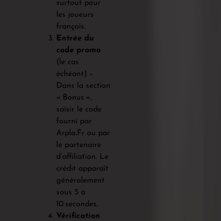
surtout pour
les joueurs
français.
Entrée du
code promo
(le cas
échéant) –
Dans la section
« Bonus »,
saisir le code
fourni par
Arpla.Fr ou par
le partenaire
d’affiliation. Le
crédit apparaît
généralement
sous 5 à
10 secondes.
Vérification