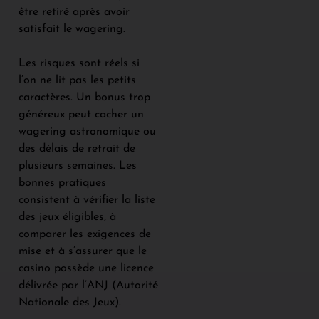
être retiré après avoir
satisfait le wagering.
Les risques sont réels si
l’on ne lit pas les petits
caractères. Un bonus trop
généreux peut cacher un
wagering astronomique ou
des délais de retrait de
plusieurs semaines. Les
bonnes pratiques
consistent à vérifier la liste
des jeux éligibles, à
comparer les exigences de
mise et à s’assurer que le
casino possède une licence
délivrée par l’ANJ (Autorité
Nationale des Jeux).