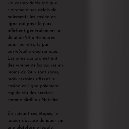
Un casino fiable indique
clairement ses délais de
paiement : les casino en
ligne qui paye le plus
affichent généralement un
délai de 24 à 48 heures
pour les retraits par
portefeuille électronique.
Les sites qui promettent
des virements bancaires en
moins de 24 h sont rares,
mais certains offrent le
casino en ligne paiement
rapide via des services
comme Skrill ou Neteller.
En suivant ces étapes, le
joueur s’assure de jouer sur
une plateforme légale,