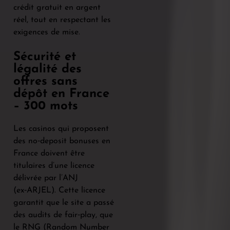
crédit gratuit en argent
réel, tout en respectant les
exigences de mise.
Sécurité et
légalité des
offres sans
dépôt en France
– 300 mots
Les casinos qui proposent
des no‑deposit bonuses en
France doivent être
titulaires d’une licence
délivrée par l’ANJ
(ex‑ARJEL). Cette licence
garantit que le site a passé
des audits de fair‑play, que
le RNG (Random Number