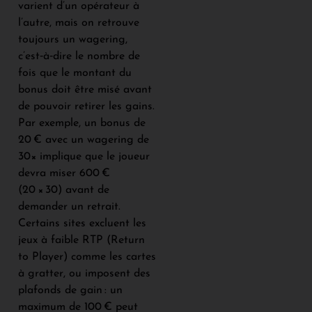
varient d’un opérateur à
l’autre, mais on retrouve
toujours un wagering,
c’est‑à‑dire le nombre de
fois que le montant du
bonus doit être misé avant
de pouvoir retirer les gains.
Par exemple, un bonus de
20 € avec un wagering de
30× implique que le joueur
devra miser 600 €
(20 × 30) avant de
demander un retrait.
Certains sites excluent les
jeux à faible RTP (Return
to Player) comme les cartes
à gratter, ou imposent des
plafonds de gain : un
maximum de 100 € peut