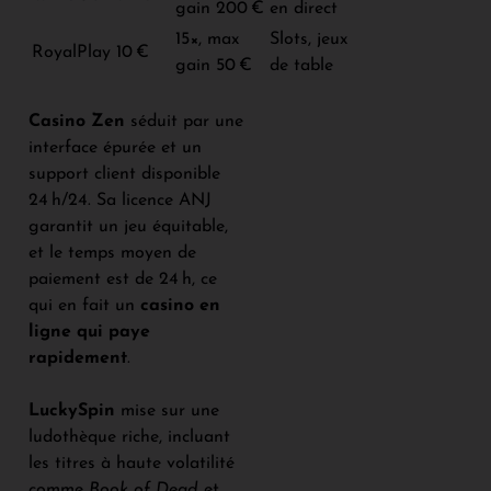
gain 200 €
en direct
15×, max
Slots, jeux
RoyalPlay
10 €
gain 50 €
de table
Casino Zen
séduit par une
interface épurée et un
support client disponible
24 h/24. Sa licence ANJ
garantit un jeu équitable,
et le temps moyen de
paiement est de 24 h, ce
qui en fait un
casino en
ligne qui paye
rapidement
.
LuckySpin
mise sur une
ludothèque riche, incluant
les titres à haute volatilité
comme
Book of Dead
et