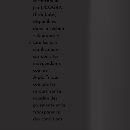
certificats de
jeu (eCOGRA,
iTech Labs)
disponibles
dans la section
« À propos ».
Lire les avis
d’utilisateurs
sur des sites
indépendants
comme
Arpla.Fr, qui
compile les
retours sur la
rapidité des
paiements et la
transparence
des conditions.