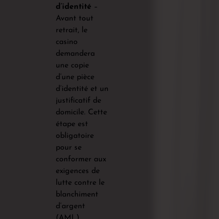
d’identité
–
Avant tout
retrait, le
casino
demandera
une copie
d’une pièce
d’identité et un
justificatif de
domicile. Cette
étape est
obligatoire
pour se
conformer aux
exigences de
lutte contre le
blanchiment
d’argent
(AML).