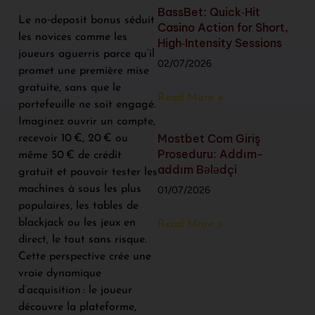
BassBet: Quick‑Hit
Le no‑deposit bonus séduit
Casino Action for Short,
les novices comme les
High‑Intensity Sessions
joueurs aguerris parce qu’il
02/07/2026
promet une première mise
gratuite, sans que le
Read More >
portefeuille ne soit engagé.
Imaginez ouvrir un compte,
Mostbet Com Giriş
recevoir 10 €, 20 € ou
Proseduru: Addım-
même 50 € de crédit
addım Bələdçi
gratuit et pouvoir tester les
machines à sous les plus
01/07/2026
populaires, les tables de
blackjack ou les jeux en
Read More >
direct, le tout sans risque.
Cette perspective crée une
vraie dynamique
d’acquisition : le joueur
découvre la plateforme,