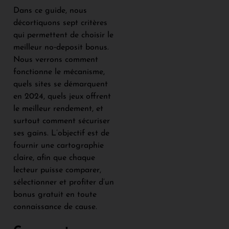
Dans ce guide, nous
décortiquons sept critères
qui permettent de choisir le
meilleur no‑deposit bonus.
Nous verrons comment
fonctionne le mécanisme,
quels sites se démarquent
en 2024, quels jeux offrent
le meilleur rendement, et
surtout comment sécuriser
ses gains. L’objectif est de
fournir une cartographie
claire, afin que chaque
lecteur puisse comparer,
sélectionner et profiter d’un
bonus gratuit en toute
connaissance de cause.