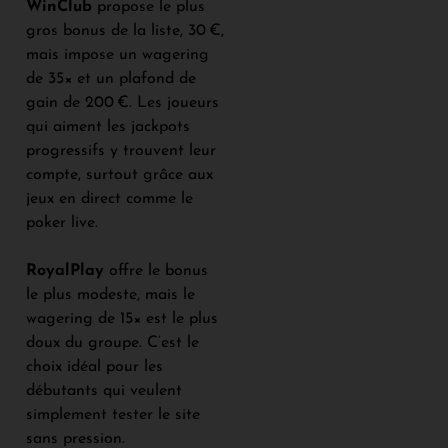
WinClub
propose le plus
gros bonus de la liste, 30 €,
mais impose un wagering
de 35× et un plafond de
gain de 200 €. Les joueurs
qui aiment les jackpots
progressifs y trouvent leur
compte, surtout grâce aux
jeux en direct comme le
poker live.
RoyalPlay
offre le bonus
le plus modeste, mais le
wagering de 15× est le plus
doux du groupe. C’est le
choix idéal pour les
débutants qui veulent
simplement tester le site
sans pression.