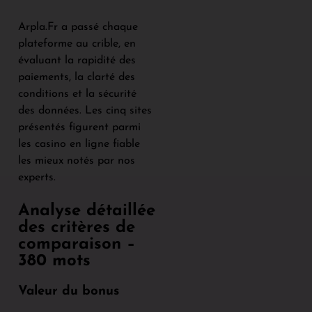
Arpla.Fr a passé chaque
plateforme au crible, en
évaluant la rapidité des
paiements, la clarté des
conditions et la sécurité
des données. Les cinq sites
présentés figurent parmi
les casino en ligne fiable
les mieux notés par nos
experts.
Analyse détaillée
des critères de
comparaison –
380 mots
Valeur du bonus