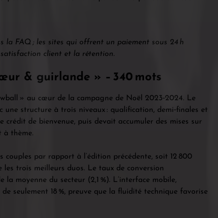
ans la FAQ ; les sites qui offrent un paiement sous 24 h
tisfaction client et la rétention.
cœur & guirlande » – 340 mots
owball » au cœur de la campagne de Noël 2023‑2024. Le
une structure à trois niveaux : qualification, demi‑finales et
de crédit de bienvenue, puis devait accumuler des mises sur
t à thème.
s couples par rapport à l’édition précédente, soit 12 800
e les trois meilleurs duos. Le taux de conversion
e la moyenne du secteur (2,1 %). L’interface mobile,
e seulement 18 %, preuve que la fluidité technique favorise