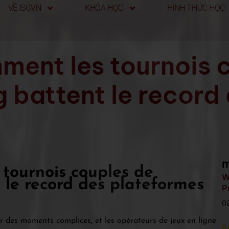
VỀ ISGVN
KHÓA HỌC
HÌNH THỨC HỌC
ment les tournois 
 battent le record
m
 tournois couples de
W
 le record des plateformes
P
0
er des moments complices, et les opérateurs de jeux en ligne
R