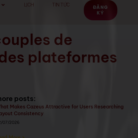
LỊCH
TIN TỨC
ĐĂNG
KÝ
couples de
 des plateformes
ore posts:
hat Makes Cazeus Attractive for Users Researching
ayout Consistency
2/07/2026
ead More >