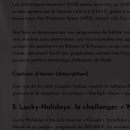
Les statistiques montrent 11 200 paires inscrites, un chi
revenu généré par le tournoi s’élève à 2,3 M €, grâce à u
mesuré par Net Promoter Score (NPS), atteint +45, l’un d
StarSpin se démarque par son programme de fidélité inte
vers d’autres sites partenaires, une fonctionnalité très a
accepte les paiements en Bitcoin et Ethereum, ce qui simpl
thème clairement festif (les graphismes restent très futuri
auraient préféré davantage d’éléments de Noël.
Capture d’écran (description)
Une vue de la table Couples Galaxy montre le tableau de
gratuits et le compteur de jackpot « Starlight Snow » qu
5. Lucky‑Holidays : le challenger «
Lucky‑Holidays a lancé le tournoi « Couple’s Snowflake 
thème et un jackpot progressif de 120 000 €. Le nombre d