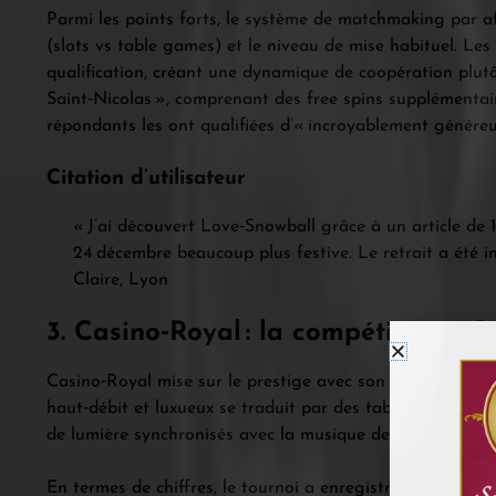
Parmi les points forts, le système de matchmaking par aff
(slots vs table games) et le niveau de mise habituel. Les
qualification, créant une dynamique de coopération plu
Saint‑Nicolas », comprenant des free spins supplémentai
répondants les ont qualifiées d’« incroyablement généreu
Citation d’utilisateur
« J’ai découvert Love‑Snowball grâce à un article de 19
24 décembre beaucoup plus festive. Le retrait a été in
Claire, Lyon
3. Casino‑Royal : la compétition « 
Casino‑Royal mise sur le prestige avec son tournoi « S
haut‑débit et luxueux se traduit par des tables de roule
de lumière synchronisés avec la musique de Noël.
En termes de chiffres, le tournoi a enregistré 9 500 pair