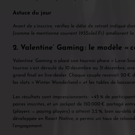
Astuce du jour
Avant de s’inscrire, vérifiez le délai de retrait indiqué d
(comme le mentionne souvent 193Soleil.Fr) améliorent la sa
2. Valentine’ Gaming : le modèle « 
Valentine’ Gaming a placé son tournoi phare « Love‑Sn
tournoi s’est déroulé du 10 décembre au 31 décembre, avec 
grand final en live‑dealer. Chaque couple recevait 20 € 
les slots « Winter Wonderland » et les tables de baccara
Les résultats sont impressionnants : +45 % de participant
paires inscrites, et un jackpot de 150 000 € partagé entr
(players → paying players) a atteint 3,2 %, bien au‑delà d
développée en React Native, a permis un taux de rebond d
l’engagement.