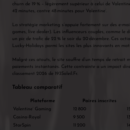
churn de 19 % – légèrement supérieur à celui de Valenti
42 minutes, contre 48 minutes pour Valentine’.
La stratégie marketing s’appuie fortement sur des e‑maili
games, live dealer). Les influenceurs couples, comme le d
un pic de trafic de 22 % le soir du 20 décembre. Ces actio
Lucky‑Holidays parmi les sites les plus innovants en mat
Malgré ces atouts, le site souffre d’un temps de retrait 
paiements instantanés. Cette contrainte a un impact direct
classement 2026 de 193Soleil.Fr.
Tableau comparatif
Plateforme
Paires inscrites
Valentine’ Gaming
12 800
1
Casino‑Royal
9 500
1
StarSpin
11 200
1