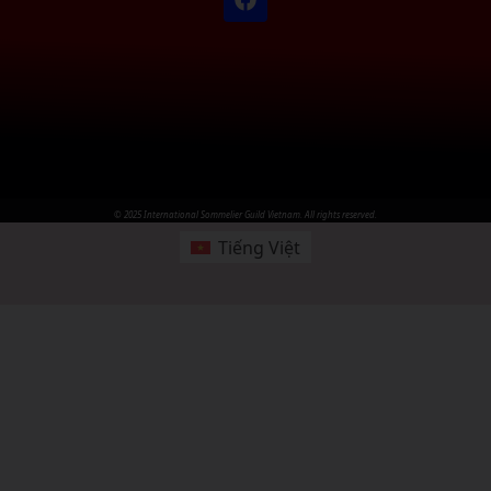
© 2025 International Sommelier Guild Vietnam. All rights reserved.
Tiếng Việt