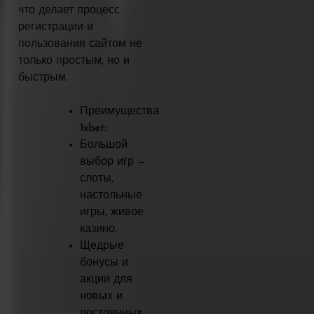
что делает процесс
регистрации и
пользования сайтом не
только простым, но и
быстрым.
Преимущества
1xbet:
Большой
выбор игр —
слоты,
настольные
игры, живое
казино.
Щедрые
бонусы и
акции для
новых и
постоянных