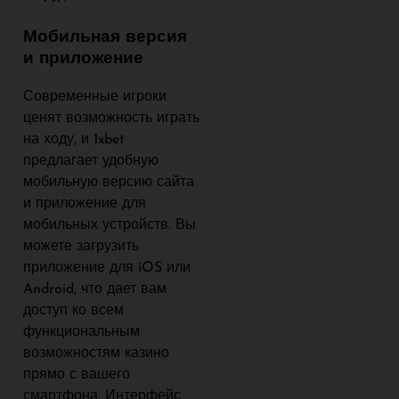
Мобильная версия
и приложение
Современные игроки
ценят возможность играть
на ходу, и 1xbet
предлагает удобную
мобильную версию сайта
и приложение для
мобильных устройств. Вы
можете загрузить
приложение для iOS или
Android, что дает вам
доступ ко всем
функциональным
возможностям казино
прямо с вашего
смартфона. Интерфейс