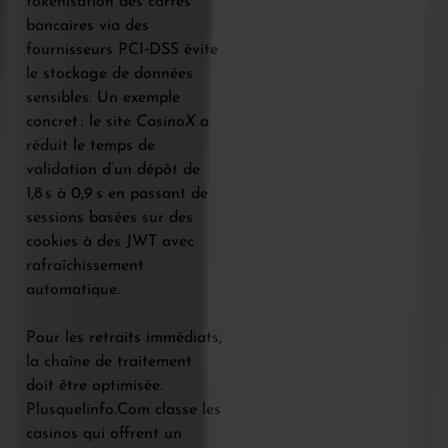
tokenisation des cartes
bancaires via des
fournisseurs PCI‑DSS évite
le stockage de données
sensibles. Un exemple
concret : le site
CasinoX
a
réduit le temps de
validation d’un dépôt de
1,8 s à 0,9 s en passant de
sessions basées sur des
cookies à des JWT avec
rafraîchissement
automatique.
Pour les retraits immédiats,
la chaîne de traitement
doit être optimisée.
Plusquelinfo.Com classe les
casinos qui offrent un