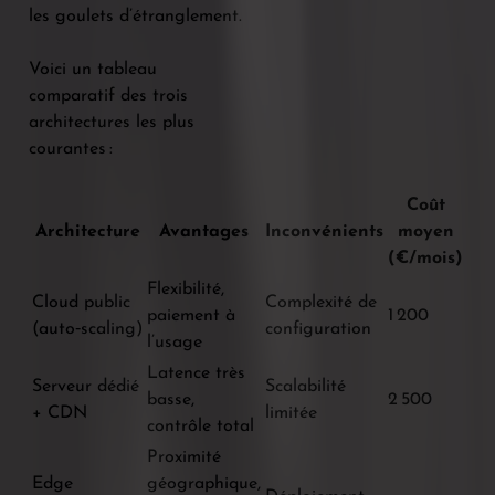
les goulets d’étranglement.
Voici un tableau
comparatif des trois
architectures les plus
courantes :
Coût
Architecture
Avantages
Inconvénients
moyen
(€/mois)
Flexibilité,
Cloud public
Complexité de
paiement à
1 200
(auto‑scaling)
configuration
l’usage
Latence très
Serveur dédié
Scalabilité
basse,
2 500
+ CDN
limitée
contrôle total
Proximité
Edge
géographique,