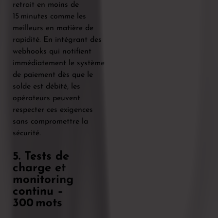
retrait en moins de
15 minutes comme les
meilleurs en matière de
rapidité. En intégrant des
webhooks qui notifient
immédiatement le système
de paiement dès que le
solde est débité, les
opérateurs peuvent
respecter ces exigences
sans compromettre la
sécurité.
5. Tests de
charge et
monitoring
continu –
300 mots