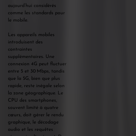
aujourd’hui considérés
comme les standards pour
le mobile.
Les appareils mobiles
introduisent des
contraintes
supplémentaires. Une
connexion 4G peut fluctuer
entre 5 et 30 Mbps, tandis
que la 5G, bien que plus
rapide, reste inégale selon
la zone géographique. Le
CPU des smartphones,
souvent limité à quatre
cœurs, doit gérer le rendu
graphique, le décodage
audio et les requêtes