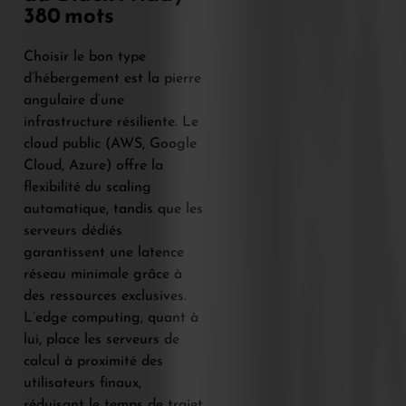
380 mots
Choisir le bon type
d’hébergement est la pierre
angulaire d’une
infrastructure résiliente. Le
cloud public (AWS, Google
Cloud, Azure) offre la
flexibilité du scaling
automatique, tandis que les
serveurs dédiés
garantissent une latence
réseau minimale grâce à
des ressources exclusives.
L’edge computing, quant à
lui, place les serveurs de
calcul à proximité des
utilisateurs finaux,
réduisant le temps de trajet