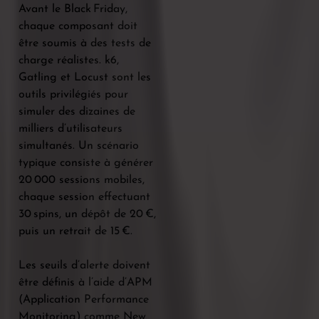
Avant le Black Friday,
chaque composant doit
être soumis à des tests de
charge réalistes. k6,
Gatling et Locust sont les
outils privilégiés pour
simuler des dizaines de
milliers d’utilisateurs
simultanés. Un scénario
typique consiste à générer
20 000 sessions mobiles,
chaque session effectuant
30 spins, un dépôt de 20 €,
puis un retrait de 15 €.
Les seuils d’alerte doivent
être définis à l’aide d’APM
(Application Performance
Monitoring) comme New