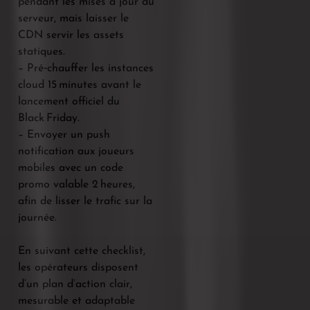
pendant les mises à jour du
serveur, mais laisser le
CDN servir les assets
statiques.
– Pré‑chauffer les instances
cloud 15 minutes avant le
lancement officiel du
Black Friday.
– Envoyer un push
notification aux joueurs
mobiles avec un code
promo valable 2 heures,
afin de lisser le trafic sur la
journée.
En suivant cette checklist,
les opérateurs disposent
d’un plan d’action clair,
mesurable et adaptable