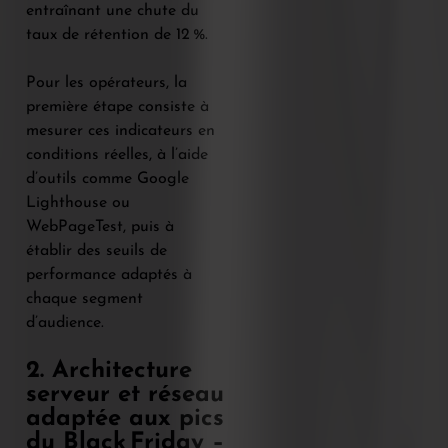
entraînant une chute du
taux de rétention de 12 %.
Pour les opérateurs, la
première étape consiste à
mesurer ces indicateurs en
conditions réelles, à l’aide
d’outils comme Google
Lighthouse ou
WebPageTest, puis à
établir des seuils de
performance adaptés à
chaque segment
d’audience.
2. Architecture
serveur et réseau
adaptée aux pics
du Black Friday –