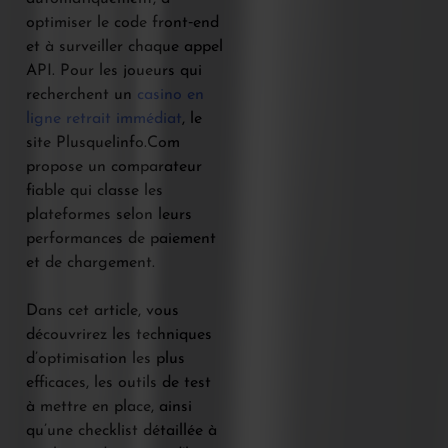
optimiser le code front‑end
et à surveiller chaque appel
API. Pour les joueurs qui
recherchent un
casino en
ligne retrait immédiat
, le
site Plusquelinfo.Com
propose un comparateur
fiable qui classe les
plateformes selon leurs
performances de paiement
et de chargement.
Dans cet article, vous
découvrirez les techniques
d’optimisation les plus
efficaces, les outils de test
à mettre en place, ainsi
qu’une checklist détaillée à