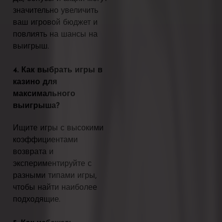
значительно увеличить
ваш игровой бюджет и
повлиять на шансы на
выигрыш.
4. Как выбрать игры в
казино для
максимального
выигрыша?
Ищите игры с высокими
коэффициентами
возврата и
экспериментируйте с
разными типами игры,
чтобы найти наиболее
подходящие.