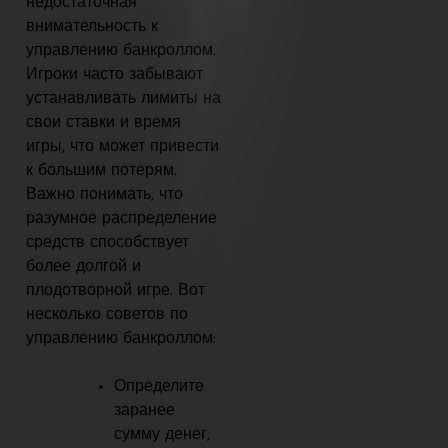
недостаточная
внимательность к
управлению банкроллом.
Игроки часто забывают
устанавливать лимиты на
свои ставки и время
игры, что может привести
к большим потерям.
Важно понимать, что
разумное распределение
средств способствует
более долгой и
плодотворной игре. Вот
несколько советов по
управлению банкроллом:
Определите
заранее
сумму денег,