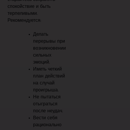
спокойствие и быть
терпеливыми.
Рекомендуется:
Делать
перерывы при
возникновении
сильных
эмоций.
Иметь четкий
план действий
на случай
проигрыша.
Не пытаться
отыграться
после неудач.
Вести себя
рационально