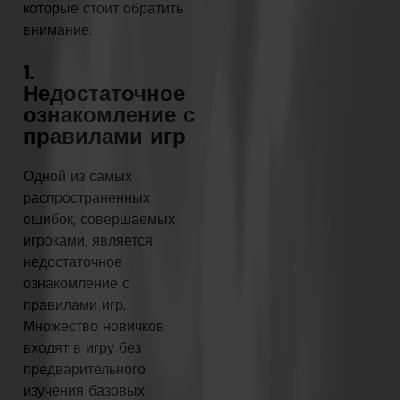
которые стоит обратить
внимание.
1.
Недостаточное
ознакомление с
правилами игр
Одной из самых
распространенных
ошибок, совершаемых
игроками, является
недостаточное
ознакомление с
правилами игр.
Множество новичков
входят в игру без
предварительного
изучения базовых