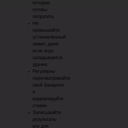
которую
готовы
потратить.
Не
превышайте
установленный
лимит, даже
если игра
складывается
удачно.
Регулярно
пересматривайте
свой банкролл
и
корректируйте
ставки.
Записывайте
результаты
игр для