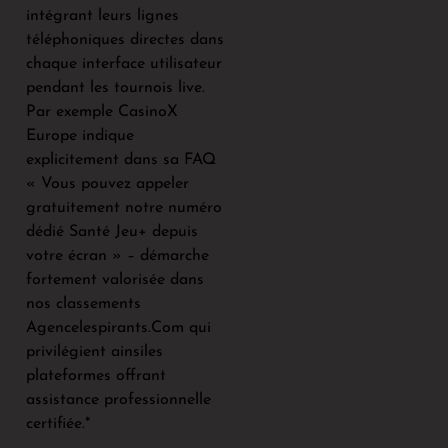
intégrant leurs lignes
téléphoniques directes dans
chaque interface utilisateur
pendant les tournois live.
Par exemple CasinoX
Europe indique
explicitement dans sa FAQ
« Vous pouvez appeler
gratuitement notre numéro
dédié Santé Jeu+ depuis
votre écran » – démarche
fortement valorisée dans
nos classements
Agencelespirants.Com qui
privilégient ainsiles
plateformes offrant
assistance professionnelle
certifiée.*