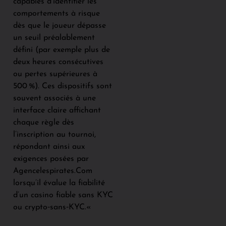
capables d’identifier les
comportements à risque
dès que le joueur dépasse
un seuil préalablement
défini (par exemple plus de
deux heures consécutives
ou pertes supérieures à
500 %). Ces dispositifs sont
souvent associés à une
interface claire affichant
chaque règle dès
l’inscription au tournoi,
répondant ainsi aux
exigences posées par
Agencelespirates.Com
lorsqu’il évalue la fiabilité
d’un casino fiable sans KYC
ou crypto‑sans‑KYC.«