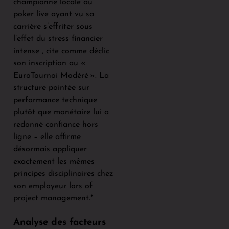
championne locale au
poker live ayant vu sa
carrière s’effriter sous
l’effet du stress financier
intense , cite comme déclic
son inscription au «
EuroTournoi Modéré ». La
structure pointée sur
performance technique
plutôt que monétaire lui a
redonné confiance hors
ligne – elle affirme
désormais appliquer
exactement les mêmes
principes disciplinaires chez
son employeur lors of
project management.*
Analyse des facteurs