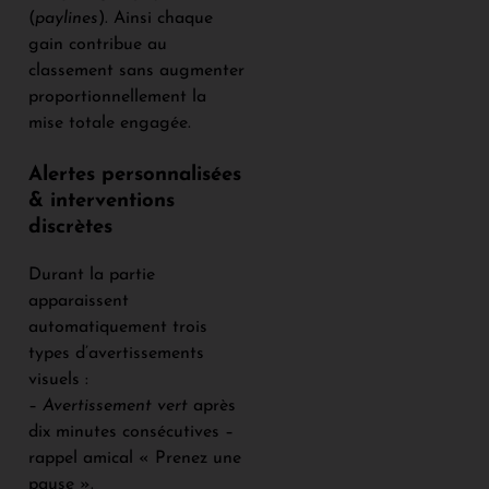
(
paylines
). Ainsi chaque
gain contribue au
classement sans augmenter
proportionnellement la
mise totale engagée.
Alertes personnalisées
& interventions
discrètes
Durant la partie
apparaissent
automatiquement trois
types d’avertissements
visuels :
–
Avertissement vert
après
dix minutes consécutives –
rappel amical « Prenez une
pause ».