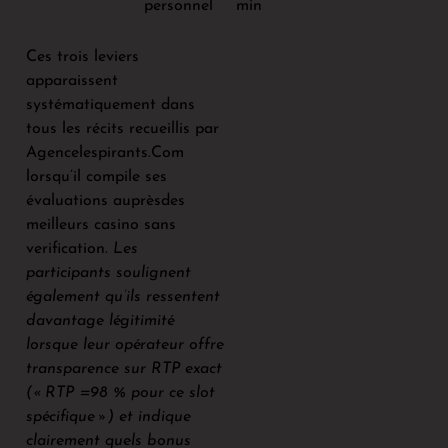
personnel
min
Ces trois leviers
apparaissent
systématiquement dans
tous les récits recueillis par
Agencelespirants.Com
lorsqu’il compile ses
évaluations auprèsdes
meilleurs casino sans
verification.
Les
participants soulignent
également qu’ils ressentent
davantage légitimité
lorsque leur opérateur offre
transparence sur RTP exact
(« RTP =98 % pour ce slot
spécifique ») et indique
clairement quels bonus