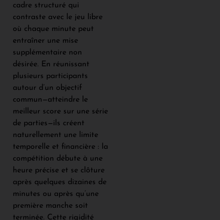
cadre structuré qui
contraste avec le jeu libre
où chaque minute peut
entraîner une mise
supplémentaire non
désirée. En réunissant
plusieurs participants
autour d’un objectif
commun—atteindre le
meilleur score sur une série
de parties—ils créent
naturellement une limite
temporelle et financière : la
compétition débute à une
heure précise et se clôture
après quelques dizaines de
minutes ou après qu’une
première manche soit
terminée. Cette rigidité