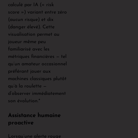
calculé par IA (« risk
score ») variant entre zéro
(aucun risque) et dix
(danger élevé). Cette
visualisation permet au
joueur même peu
familiarisé avec les
métriques financières — tel
qu’un amateur occasionnel
préférant jouer aux
machines classiques plutôt
qu’à la roulette —
d’observer immédiatement
son évolution.*
Assistance humaine
proactive
Lorsqu’une alerte rouge