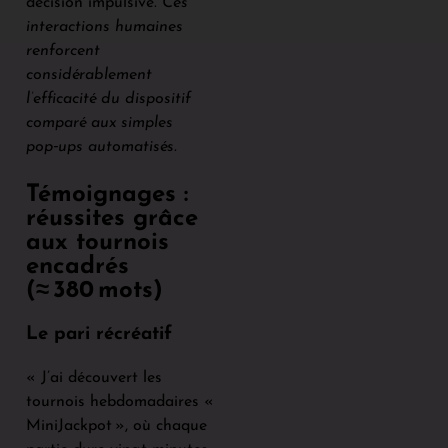
décision impulsive.
Ces
interactions humaines
renforcent
considérablement
l’efficacité du dispositif
comparé aux simples
pop‑ups automatisés.
Témoignages :
réussites grâce
aux tournois
encadrés
(≈ 380 mots)
Le pari récréatif
« J’ai découvert les
tournois hebdomadaires «
MiniJackpot », où chaque