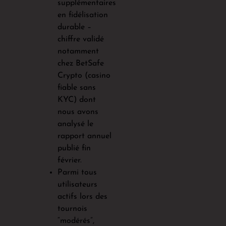
supplémentaires
en fidélisation
durable –
chiffre validé
notamment
chez BetSafe
Crypto (casino
fiable sans
KYC) dont
nous avons
analysé le
rapport annuel
publié fin
février.
Parmi tous
utilisateurs
actifs lors des
tournois
“modérés”,