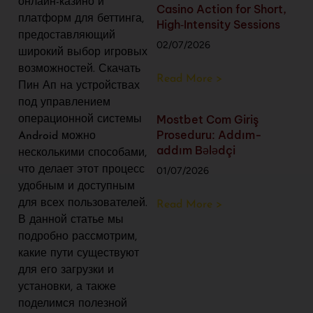
онлайн-казино и
Casino Action for Short,
платформ для беттинга,
High‑Intensity Sessions
предоставляющий
02/07/2026
широкий выбор игровых
возможностей. Скачать
Read More >
Пин Ап на устройствах
под управлением
Mostbet Com Giriş
операционной системы
Proseduru: Addım-
Android можно
addım Bələdçi
несколькими способами,
что делает этот процесс
01/07/2026
удобным и доступным
для всех пользователей.
Read More >
В данной статье мы
подробно рассмотрим,
какие пути существуют
для его загрузки и
установки, а также
поделимся полезной