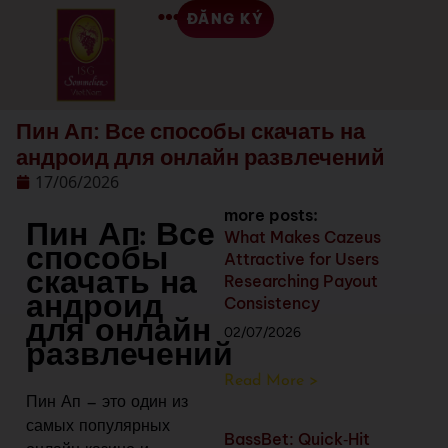
ĐĂNG KÝ
Пин Ап: Все способы скачать на
андроид для онлайн развлечений
17/06/2026
more posts:
Пин Ап: Все
What Makes Cazeus
способы
Attractive for Users
скачать на
Researching Payout
Consistency
андроид
для онлайн
02/07/2026
развлечений
Read More >
Пин Ап — это один из
самых популярных
BassBet: Quick‑Hit