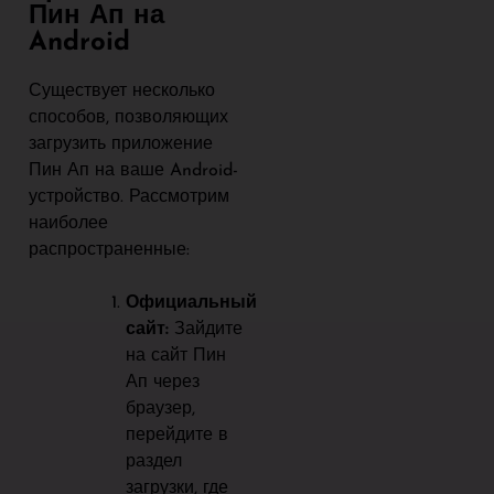
Пин Ап на
Android
Существует несколько
способов, позволяющих
загрузить приложение
Пин Ап на ваше Android-
устройство. Рассмотрим
наиболее
распространенные:
Официальный
сайт:
Зайдите
на сайт Пин
Ап через
браузер,
перейдите в
раздел
загрузки, где