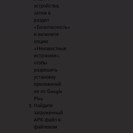
устройства,
затем в
раздел
«Безопасность»
и включите
опцию
«Неизвестные
источники»,
чтобы
разрешить
установку
приложений
не из Google
Play.
Найдите
загруженный
APK-файл в
файловом