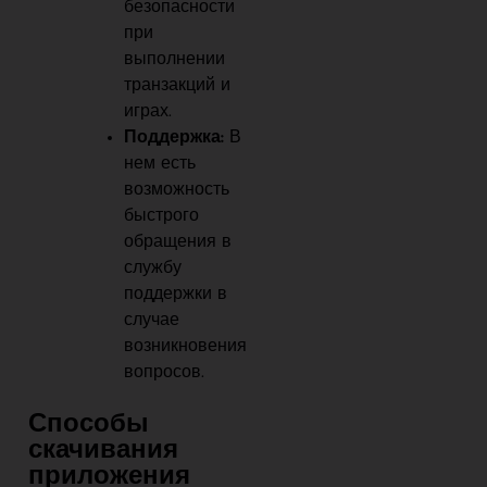
безопасности
при
выполнении
транзакций и
играх.
Поддержка:
В
нем есть
возможность
быстрого
обращения в
службу
поддержки в
случае
возникновения
вопросов.
Способы
скачивания
приложения