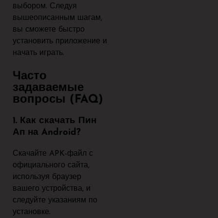
выбором. Следуя
вышеописанным шагам,
вы сможете быстро
установить приложение и
начать играть.
Часто
задаваемые
вопросы (FAQ)
1. Как скачать Пин
Ап на Android?
Скачайте APK-файл с
официального сайта,
используя браузер
вашего устройства, и
следуйте указаниям по
установке.