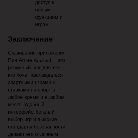
доступ к
новым
функциям и
играм.
Заключение
Скачивание приложения
Пин Ап на Android — это
разумный шаг для тех,
кто хочет наслаждаться
азартными играми и
ставками на спорт в
любое время и в любом
месте. Удобный
интерфейс, богатый
выбор игр и высокие
стандарты безопасности
делают его отличным