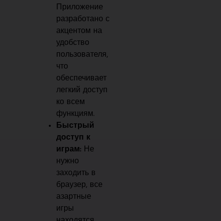
Приложение
разработано с
акцентом на
удобство
пользователя,
что
обеспечивает
легкий доступ
ко всем
функциям.
Быстрый
доступ к
играм:
Не
нужно
заходить в
браузер, все
азартные
игры
находятся