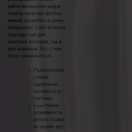
найти множество видов
спорта, включая футбол,
хоккей, баскетбол и даже
киберспорт. Сайт отлично
подходит как для
опытных бетторов, так и
для новичков. Вот с чем
стоит ознакомиться:
Разнообразие
ставок:
одиночные,
экспрессы и
системы;
Live-ставки:
возможность
делать ставки
во время игр;