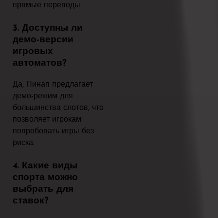
прямые переводы.
3. Доступны ли
демо-версии
игровых
автоматов?
Да, Пинап предлагает
демо-режим для
большинства слотов, что
позволяет игрокам
попробовать игры без
риска.
4. Какие виды
спорта можно
выбрать для
ставок?