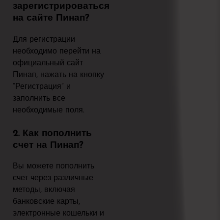
зарегистрироваться
на сайте Пинап?
Для регистрации
необходимо перейти на
официальный сайт
Пинап, нажать на кнопку
“Регистрация” и
заполнить все
необходимые поля.
2. Как пополнить
счет на Пинап?
Вы можете пополнить
счет через различные
методы, включая
банковские карты,
электронные кошельки и