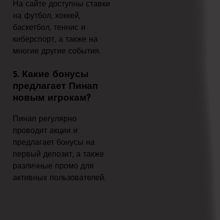
На сайте доступны ставки
на футбол, хоккей,
баскетбол, теннис и
киберспорт, а также на
многие другие события.
5. Какие бонусы
предлагает Пинап
новым игрокам?
Пинап регулярно
проводит акции и
предлагает бонусы на
первый депозит, а также
различные промо для
активных пользователей.