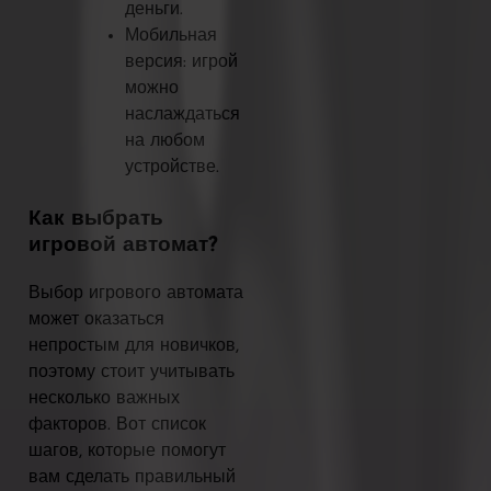
деньги.
Мобильная
версия: игрой
можно
наслаждаться
на любом
устройстве.
Как выбрать
игровой автомат?
Выбор игрового автомата
может оказаться
непростым для новичков,
поэтому стоит учитывать
несколько важных
факторов. Вот список
шагов, которые помогут
вам сделать правильный