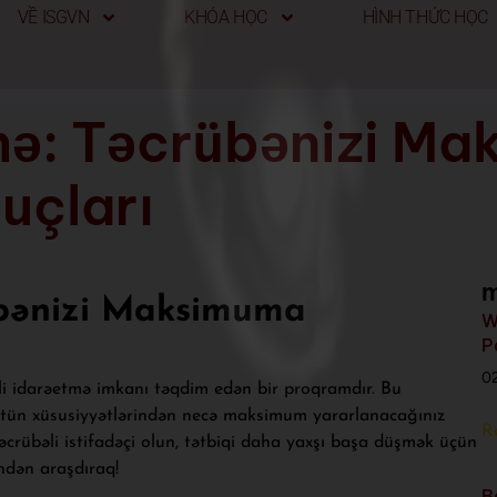
VỀ ISGVN
KHÓA HỌC
HÌNH THỨC HỌC
mə: Təcrübənizi M
uçları
m
übənizi Maksimuma
W
P
0
əli idarəetmə imkanı təqdim edən bir proqramdır. Bu
bütün xüsusiyyətlərindən necə maksimum yararlanacağınız
R
əcrübəli istifadəçi olun, tətbiqi daha yaxşı başa düşmək üçün
indən araşdıraq!
B