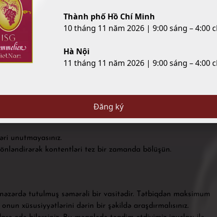
yə kömək edəcəkdir. Hər kəsin istifadə tərzi fərqlidir, buna
Thành phố Hồ Chí Minh
10 tháng 11 năm 2026 | 9:00 sáng – 4:00 c
Hà Nội
11 tháng 11 năm 2026 | 9:00 sáng – 4:00 c
n bir vasitədir. Bu tətbiq, sizə işlərinizi sadələşdirmək və
planları, to-do siyahıları və başqa tapşırıqlarınızı asanlıqla
edərək iş rutininizi hazırlamaq üçün aşağıdakı fikirləri nəzərə
Đăng ký
ləri unutmayasınız.
ə yönləndirərək kontentləri tez bir zamanda bölüşün.
 nəzərdə tutulmuş səmərəli bir vasitədir. Tətbiqdən maksimum
n xüsusiyyətlərini dərin bir şəkildə araşdırmalısınız.