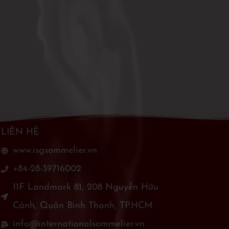
LIÊN HỆ
www.isgsommelier.vn
+84-28-39716002
11F Landmark 81, 208 Nguyễn Hữu
Cảnh, Quận Bình Thạnh, TP.HCM
info@internationalsommelier.vn