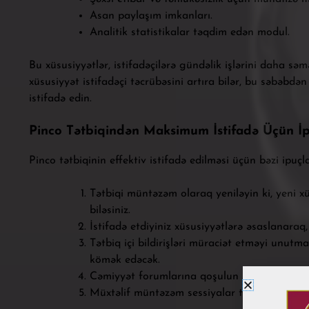
Asan paylaşım imkanları.
Analitik statistikalar təqdim edən modul.
Bu xüsusiyyətlər, istifadəçilərə gündəlik işlərini daha sə
xüsusiyyət istifadəçi təcrübəsini artıra bilər, bu səbəb
istifadə edin.
Pinco Tətbiqindən Maksimum İstifadə Üçün İp
Pinco tətbiqinin effektiv istifadə edilməsi üçün bəzi ipuçla
Tətbiqi müntəzəm olaraq yeniləyin ki, yeni x
biləsiniz.
İstifadə etdiyiniz xüsusiyyətlərə əsaslanaraq, 
Tətbiq içi bildirişləri müraciət etməyi unutm
kömək edəcək.
Cəmiyyət forumlarına qoşulun ki, digər istifadə
Müxtəlif müntəzəm sessiyalar təşkil edin ki, t