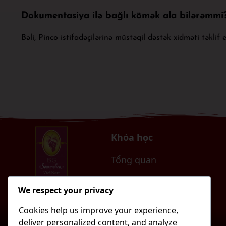
Dokumentasiya ilə bağlı kömək ala bilərəmmi
Bəli, Pinco istifadəçilərinə müstəqil dəstək xidməti təklif
Khóa học
Tổng quan
IWC Certificate
International
We respect your privacy
Sommelier Guild
Vietnam
AWC Certificate
Cookies help us improve your experience,
deliver personalized content, and analyze