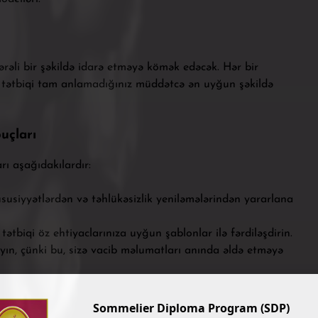
mərəli bir şəkildə idarə etməyə kömək edəcək. Hər bir
dən tətbiqi tam anlamadığınız müddətcə ən uyğun şəkildə
uçları
rı aşağıdakılardır:
üsusiyyətlərdən və təhlükəsizlik yeniləmələrindən yararlana
tətbiqi öz ehtiyaclarınıza uyğun şablonlar ilə fərdiləşdirin.
ayın, çünki bu, sizə vacib məlumatları anında əldə etməyə
çilərlə fikirləri dəyərləndirə biləsiniz.
ətbiqin bütün xüsusiyyətlərini araşdıra biləsiniz.
Sommelier Diploma Program (SDP)