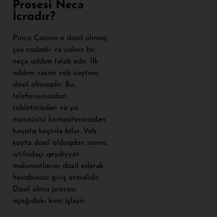
Prosesi Necə
İcradır?
Pinco Casino-a daxil olmaq
çox sadədir və yalnız bir
neçə addım tələb edir. İlk
addım, rəsmi veb saytına
daxil olmaqdır. Bu,
telefonunuzdan,
tabletinizdən və ya
masaüstü kompüterinizdən
həyata keçirilə bilər. Veb
sayta daxil olduqdan sonra,
istifadəçi qeydiyyat
məlumatlarını daxil edərək
hesabınıza giriş etməlidir.
Daxil olma prosesi
aşağıdakı kimi işləyir: