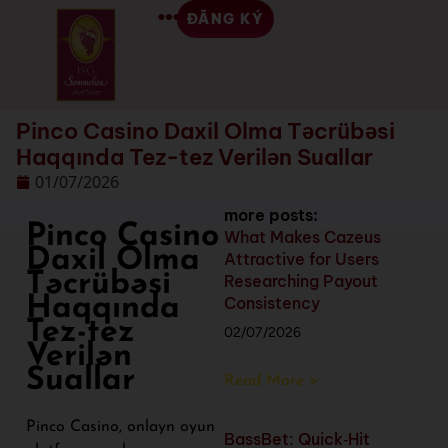
ĐĂNG KÝ
Pinco Casino Daxil Olma Təcrübəsi
Haqqında Tez-tez Verilən Suallar
01/07/2026
more posts:
Pinco Casino
What Makes Cazeus
Daxil Olma
Attractive for Users
Təcrübəsi
Researching Payout
Consistency
Haqqında
Tez-tez
02/07/2026
Verilən
Suallar
Read More >
Pinco Casino, onlayn oyun
BassBet: Quick‑Hit