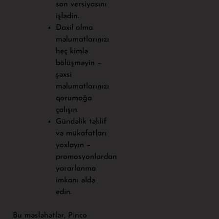
son versiyasını
işlədin.
Daxil olma
məlumatlarınızı
heç kimlə
bölüşməyin –
şəxsi
məlumatlarınızı
qorumağa
çalışın.
Gündəlik təklif
və mükafatları
yoxlayın –
promosyonlardan
yararlanma
imkanı əldə
edin.
Bu məsləhətlər, Pinco