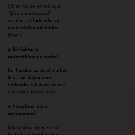
Şifrəni bərpa etmək üçün
“Şifrəni unutdunuz?”
seçimini istifadə edin və
yönləndirilən təlimatları
izləyin.
3. İki faktorlu
autentifikasiya nədir?
Bu, hesabınıza daxil olarkən
ikinci bir doğrulama
addımıdır, təhlükəsizliyinizi
artırmağa kömək edir.
4. Hesabımı necə
qoruyaram?
Güclü şifrə seçimi və iki
faktorlu autentifikasiya