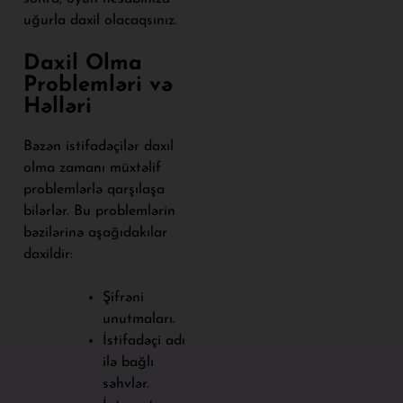
uğurla daxil olacaqsınız.
Daxil Olma
Problemləri və
Həlləri
Bəzən istifadəçilər daxıl
olma zamanı müxtəlif
problemlərlə qarşılaşa
bilərlər. Bu problemlərin
bəzilərinə aşağıdakılar
daxildir:
Şifrəni
unutmaları.
İstifadəçi adı
ilə bağlı
səhvlər.