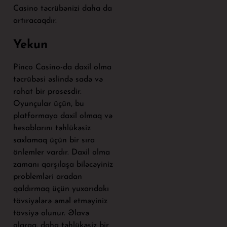
Casino təcrübənizi daha da
artıracaqdır.
Yekun
Pinco Casino-da daxil olma
təcrübəsi əslində sadə və
rahat bir prosesdir.
Oyunçular üçün, bu
platformaya daxil olmaq və
hesablarını təhlükəsiz
saxlamaq üçün bir sıra
önlemler vardır. Daxil olma
zamanı qarşılaşa biləcəyiniz
problemləri aradan
qaldırmaq üçün yuxarıdakı
tövsiyələrə əməl etməyiniz
tövsiyə olunur. Əlavə
olaraq, daha təhlükəsiz bir