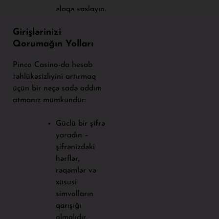
əlaqə saxlayın.
Girişlərinizi
Qorumağın Yolları
Pinco Casino-da hesab
təhlükəsizliyini artırmaq
üçün bir neçə sadə addım
atmanız mümkündür:
Güclü bir şifrə
yaradın –
şifrənizdəki
hərflər,
rəqəmlər və
xüsusi
simvolların
qarışığı
olmalıdır.