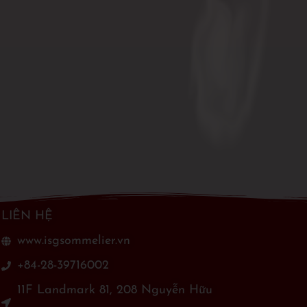
LIÊN HỆ
www.isgsommelier.vn
+84-28-39716002
11F Landmark 81, 208 Nguyễn Hữu